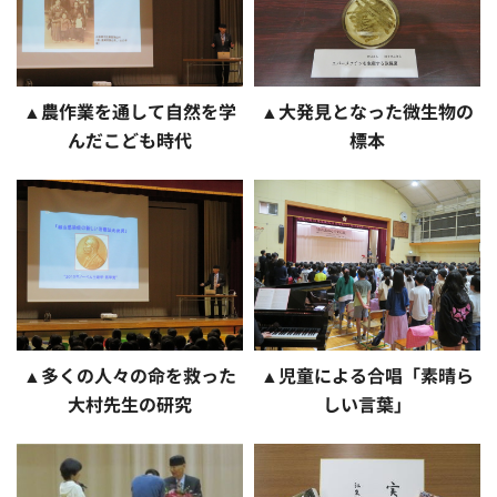
▲農作業を通して自然を学
▲大発見となった微生物の
んだこども時代
標本
▲多くの人々の命を救った
▲児童による合唱「素晴ら
大村先生の研究
しい言葉」