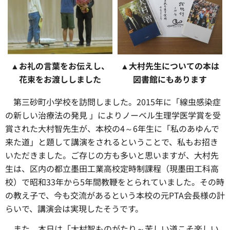
▲お礼の言葉をお伝えし、
▲大村先生についての本は
花束をお渡ししました
図書館にもあります
第三砂町小学校を訪問しました。2015年に「線虫感染症
の新しい治療法の発見 」によりノーベル生理学医学賞を受
賞された大村智先生が、本校の4～6年生に「私のあゆんで
来た道」と題して講演をされるということで、私もお招き
いただきました。ご存じの方も多いと思いますが、大村先
生は、区内の都立墨田工業高校定時制課程（現墨田工科高
校）で昭和33年から5年間教鞭をとられていました。その時
の教え子で、今も交流があるという本校の元PTA会長様の計
らいで、講演会は実現したそうです。
また、本日は「大村智ものがたり～苦しい道こそ楽しい