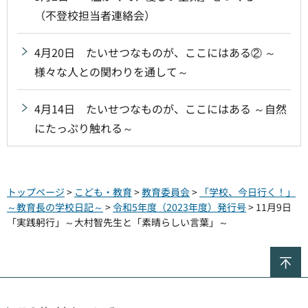
（不登校担当者連絡会）
4月20日 たいせつなものが、ここにはある② ～
様々な人との関わりを通して～
4月14日 たいせつなものが、ここにはある ～自然
にたっぷり触れる～
トップページ
>
こども・教育
>
教育委員会
>
「学校、今日行く！」
～教育長の学校日記～
>
令和5年度（2023年度）発行号
> 11月9日
「実践躬行」～大村智先生と「素晴らしい言葉」～
ペ