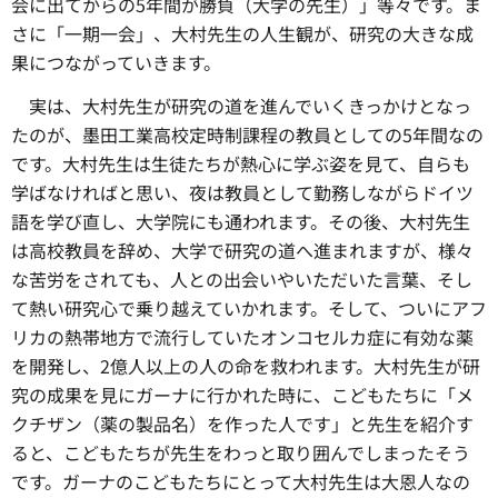
会に出てからの5年間が勝負（大学の先生）」等々です。ま
さに「一期一会」、大村先生の人生観が、研究の大きな成
果につながっていきます。
実は、大村先生が研究の道を進んでいくきっかけとなっ
たのが、墨田工業高校定時制課程の教員としての5年間なの
です。大村先生は生徒たちが熱心に学ぶ姿を見て、自らも
学ばなければと思い、夜は教員として勤務しながらドイツ
語を学び直し、大学院にも通われます。その後、大村先生
は高校教員を辞め、大学で研究の道へ進まれますが、様々
な苦労をされても、人との出会いやいただいた言葉、そし
て熱い研究心で乗り越えていかれます。そして、ついにアフ
リカの熱帯地方で流行していたオンコセルカ症に有効な薬
を開発し、2億人以上の人の命を救われます。大村先生が研
究の成果を見にガーナに行かれた時に、こどもたちに「メ
クチザン（薬の製品名）を作った人です」と先生を紹介す
ると、こどもたちが先生をわっと取り囲んでしまったそう
です。ガーナのこどもたちにとって大村先生は大恩人なの