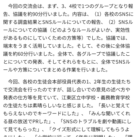
今回の交流会は、まず、3、4校で1つのグループとなり報
告、協議を約90分行いました。内容は、（1）各校のSNSに
関する調査結果とSNSルールについての報告、（2）SNSル
ールについての協議（どのようなルールがよいか、実効性
があるものにしていくための方策等）でした。協議では、
端末をうまく活用していました。そして、その後に全体協
議を約60分行いました。全体で、各グループで協議したこ
とについての発表、そしてそれらをもとに、全体でSNSル
ールや方策についてまとめる作業を行いました。
今回、各校の生徒会本部役員代表の1、2年生の生徒たち
で交流会を行ったのですが、話し合いでの意見の述べ方や
発表の仕方等を見ていて、江東区立中学校・義務教育学校
の生徒たちは素晴らしいなと感じました。「長いと覚えて
もらえないのでキーワードにした」、「みんな聞いてくれ
る昼の放送でPRした」、「SNSのトラブルを劇や動画にし
て見てもらった」、「クイズ形式にして理解してもらうよ
うにした」、「小学校に行って、6年生に説明した」、「調