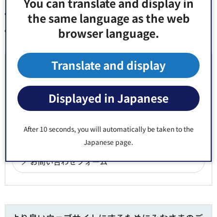
You can translate and display in
RSSは、個人の責任の範囲でご利用ください。
the same language as the web
browser language.
情報によっては、配信後、削除される場合があります。
Translate and display
お問い合わせ先
政策経営部 広報広聴課 広報係 窓口：区役所2階22番
Displayed in Japanese
郵便番号135-8383 東京都江東区東陽4丁目11番28号
電話番号：
03-3647-2299
After 10 seconds, you will automatically be taken to the
Fax：03-5634-7538
Japanese page.