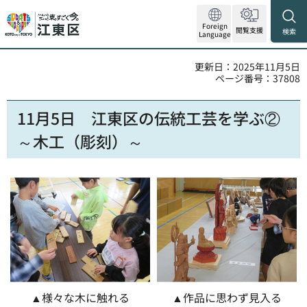
Foreign
閲覧支援
検索
Language
更新日：2025年11月5日
ページ番号：37808
11月5日
江東区
の伝統工芸を学ぶ②
～木工（彫刻）～
▲様々な木に触れる
▲作品に思わず見入る