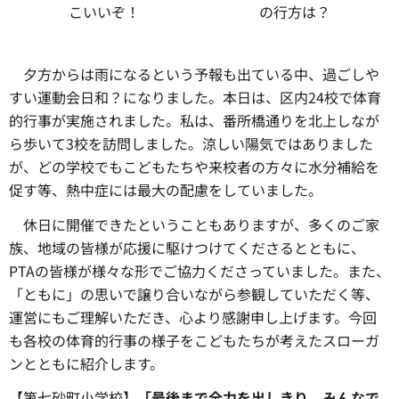
こいいぞ！
の行方は？
夕方からは雨になるという予報も出ている中、
過ごしや
すい運動会日和？になりました。本日は、区内24校で体育
的行事が実施されました。私は、番所橋通りを北上しなが
ら歩いて3校を訪問しました。涼しい陽気ではありました
が、どの学校でもこどもたちや来校者の方々に水分補給を
促す等、熱中症には最大の配慮をしていました。
休日に開催できたということもありますが、
多くのご家
族、地域の皆様が応援に駆けつけてくださるとともに、
PTAの皆様が様々な形でご協力くださっていました。また、
「ともに」の思いで譲り合いながら参観していただく等、
運営にもご理解いただき、心より感謝申し上げます。今回
も各校の体育的行事の様子をこどもたちが考えたスローガ
ンとともに紹介します。
【第七砂町小学校】
「最後まで全力を出しきり
みんなで