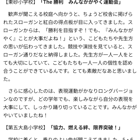
【東砂小学校】
「The 勝利
みんなかがやく運動会
」
歓声が聞こえる校庭へ向かうと、
ちょうど校舎に掲げら
れたスローガンと紅白の得点板が目に入ってきました。ス
ローガンからは、「勝利を目指すぞ！でも、『みんなかが
やく』ことが大事だよね！」という、こどもたちや先生方
の思いが伝わってきました。競技や演技を見ていると、ス
ローガン通りだなと納得しました。先生方が一人一人をと
ても大切にしていて、こどもたちも一人一人の個性を認め
合うことができているんです。とても素敵だなあと思いまし
た。
さらに感心したのは、
表現運動がかなりロングバージョ
ンなのですが、どの学年でも、楽しみながら自分の表現を
大事にして、しっかり踊り切っていることです。みんなかが
やいていましたね！
【第五大島小学校】
「協力、燃える絆、限界突破！」
学校に着くと、
乗りのよい曲が聞こえてきました。5・6