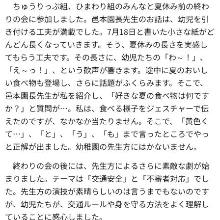
ちゅうりっぷ組、
ひまわり組のみんなと夏休み前の終わ
りの会に参加しました。邑本園長先生のお話は、幼児を引
き付ける工夫が満載でした。7月18日と書いた小さな紙がど
んどん長くなっていきます。そう、夏休みの長さを実感し
てもらう工夫です。その長さに、幼児たちの「わ～！」、
「え～っ！」、という歓声が響きます。途中に夏のおいし
い食べ物も登場し、さらに話題がふくらみます。そこで、
邑本園長先生が私を紹介し、「好きな夏の食べ物は何です
か？」と質問が…。私は、食べる様子をジェスチャーで伝
えたのですが、なかなか当たりません。そこで、「黄色く
て…」、「と」、「う」、「も」まで言ったところでやっ
と正解が出ました。幼稚園の先生方にはかないません。
終わりの会の後には、
先生方によるさらに素敵な劇が始
まりました。テーマは「交通安全」と「不審者対応」でし
た。先生方の演技が素晴らしいのは言うまでもないのです
が、幼児たちが、交通ルールや身を守る方法をよく理解し
ていることに感心しました。