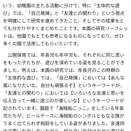
いう、幼稚園の主たる活動に分けて、特に「主体的な遊
び」では、「自己発揮」と「友達との関わり」という視点
を明確にして研究を進めてきたこと、そしてその成果をと
ても分かりやすくまとめたことです。本園の研究リーフレッ
トは、他園でもとても参考になるものになっており、ぜひ
多くの園で活用してもらいたいです。
公開保育では、年長児も年中児も、それぞれに同じ思い
をもった子たちが、遊びを深めている姿を見ることができ
ました。例えば、本園の研究では、年長児のこの時期の
「主体的な遊び」では、「自己発揮」においては【あんな
風になりたいな、自分も頑張るぞ】というキーワードが、
「友達との関わり」においては【いろいろな友達と思いを
伝え合って一緒に遊ぶのが楽しいな】というキーワードが
記されています。園庭で「海賊船ごっこ」をしている年長
児たちが、ビールケースに海賊船のシンボルともなる旗が
うまく立てられず相談をしている姿がありました。友達同
士で思いを出し合いながら、折り合いを付けながら遊びを