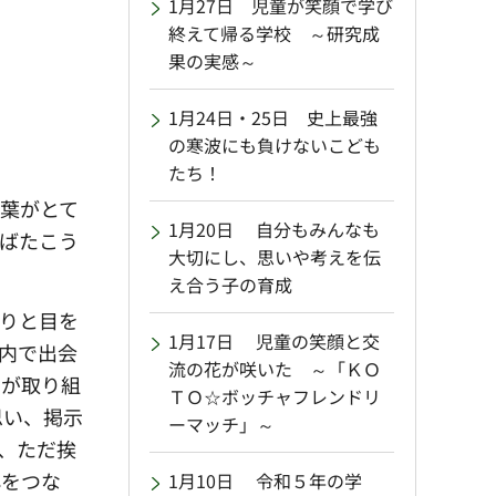
1月27日 児童が笑顔で学び
終えて帰る学校 ～研究成
果の実感～
1月24日・25日 史上最強
の寒波にも負けないこども
たち！
言葉がとて
1月20日 自分もみんなも
はばたこう
大切にし、思いや考えを伝
え合う子の育成
りと目を
1月17日 児童の笑顔と交
内で出会
流の花が咲いた ～「ＫＯ
ちが取り組
ＴＯ☆ボッチャフレンドリ
思い、掲示
ーマッチ」～
、ただ挨
心をつな
1月10日 令和５年の学