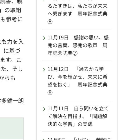
朝読書、親
るたすきは、私たちが未来
」の取組
へ繋ぎます 周年記念式典
でも参考に
⑧
11月19日 感謝の思い、感
にも力を入
謝の言葉、感謝の歌声 周
」に基づ
年記念式典⑦
ます。こ
った、そし
11月12日 「過去から学
び、今を輝かせ、未来に希
からも
望を抱く」 周年記念式典
⑥
本多健一朗
11月11日 自ら問いを立て
て解決を目指す、「問題解
決的な学習」の実践
11月5日 「山桜」～苦難に