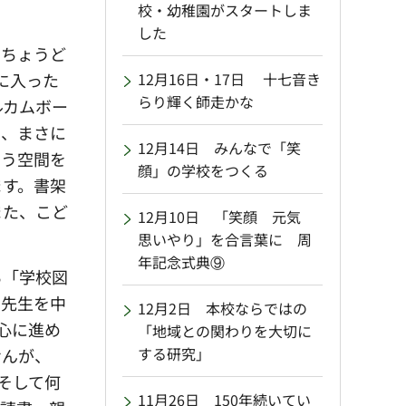
校・幼稚園がスタートしま
した
ちょうど
に入った
12月16日・17日 十七音き
らり輝く師走かな
ルカムボー
う、まさに
12月14日 みんなで「笑
いう空間を
顔」の学校をつくる
ます。書架
また、こど
12月10日 「笑顔 元気
思いやり」を合言葉に 周
年記念式典⑨
る「学校図
る先生を中
12月2日 本校ならではの
心に進め
「地域との関わりを大切に
する研究」
せんが、
そして何
11月26日 150年続いてい