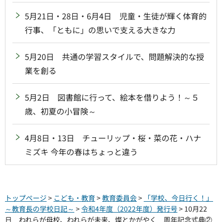
5月21日・28日・6月4日 児童・生徒が輝く体育的
行事、「ともに」の思いで支える大きな力
5月20日 共通の学習スタイルで、問題解決的な授
業を創る
5月2日 図書館に行って、絵本を借りよう！～５
歳、初夏の小冒険～
4月8日・13日 チューリップ・桜・菜の花・ハナ
ミズキ 今年の春はちょっと違う
トップページ
>
こども・教育
>
教育委員会
>
「学校、今日行く！」
～教育長の学校日記～
>
令和4年度（2022年度）発行号
> 10月22
日 われらが母校、われらが未来、燦とかがやく 周年記念式典②