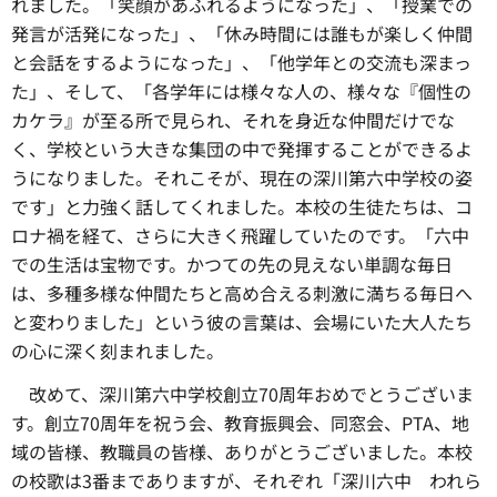
れました。「笑顔があふれるようになった」、「授業での
発言が活発になった」、「休み時間には誰もが楽しく仲間
と会話をするようになった」、「他学年との交流も深まっ
た」、そして、「各学年には様々な人の、様々な『個性の
カケラ』が至る所で見られ、それを身近な仲間だけでな
く、学校という大きな集団の中で発揮することができるよ
うになりました。それこそが、現在の深川第六中学校の姿
です」と力強く話してくれました。本校の生徒たちは、コ
ロナ禍を経て、さらに大きく飛躍していたのです。「六中
での生活は宝物です。かつての先の見えない単調な毎日
は、多種多様な仲間たちと高め合える刺激に満ちる毎日へ
と変わりました」という彼の言葉は、会場にいた大人たち
の心に深く刻まれました。
改めて、深川第六中学校創立70周年おめでとうございま
す。創立70周年を祝う会、教育振興会、同窓会、PTA、地
域の皆様、教職員の皆様、ありがとうございました。本校
の校歌は3番までありますが、それぞれ「深川六中 われら