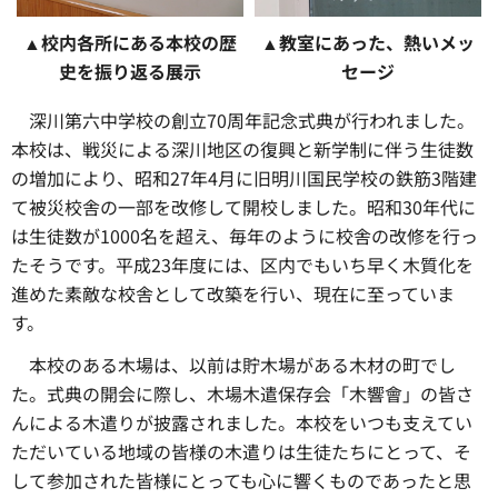
▲校内各所にある本校の歴
▲教室にあった、熱いメッ
史を振り返る展示
セージ
深川第六中学校の創立70周年記念式典が行われました。
本校は、戦災による深川地区の復興と新学制に伴う生徒数
の増加により、昭和27年4月に旧明川国民学校の鉄筋3階建
て被災校舎の一部を改修して開校しました。昭和30年代に
は生徒数が1000名を超え、毎年のように校舎の改修を行っ
たそうです。平成23年度には、区内でもいち早く木質化を
進めた素敵な校舎として改築を行い、現在に至っていま
す。
本校のある木場は、以前は貯木場がある木材の町でし
た。式典の開会に際し、木場木遣保存会「木響會」の皆さ
んによる木遣りが披露されました。本校をいつも支えてい
ただいている地域の皆様の木遣りは生徒たちにとって、そ
して参加された皆様にとっても心に響くものであったと思