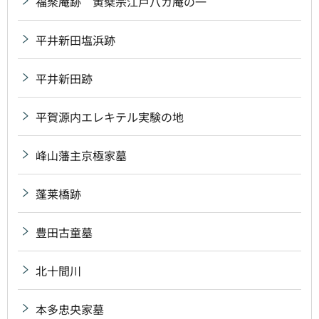
福聚庵跡 黄檗宗江戸八カ庵の一
平井新田塩浜跡
平井新田跡
平賀源内エレキテル実験の地
峰山藩主京極家墓
蓬莱橋跡
豊田古童墓
北十間川
本多忠央家墓