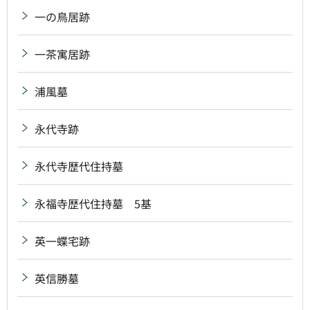
一の鳥居跡
一茶寓居跡
浦風墓
永代寺跡
永代寺歴代住持墓
永福寺歴代住持墓 5基
英一蝶宅跡
英信勝墓