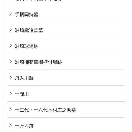
手柄岡持墓
洲崎廓追善墓
洲崎球場跡
洲崎御薬草御植付場跡
舟入川跡
十間川
十三代・十六代木村庄之助墓
十万坪跡