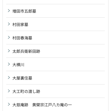
増田市五郎墓
村田家墓
村田春海墓
太郎兵衛新田跡
大横川
大屋裏住墓
大工町の渡し跡
大慈庵跡 黄檗宗江戸八カ庵の一