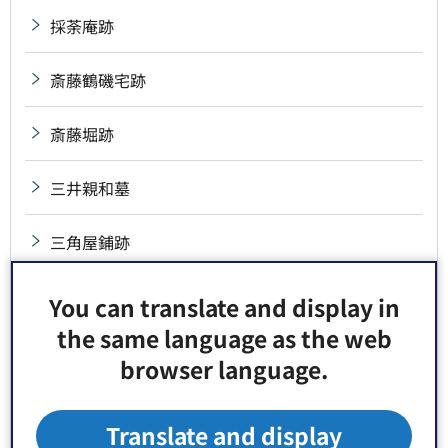
採荼庵跡
斎藤鶴磯宅跡
斎藤堀跡
三井親和墓
三角屋鋪跡
三十三間堂跡
You can translate and display in
the same language as the web
三代・四代・五代山響墓
browser language.
三代・四代・六代若松墓
Translate and display