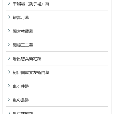
干鰯場（銚子場）跡
観嵩月墓
間宮林蔵墓
関根正二墓
岩出惣兵衛宅跡
紀伊国屋文左衛門墓
亀ヶ井跡
亀の島跡
亀戸銭座跡