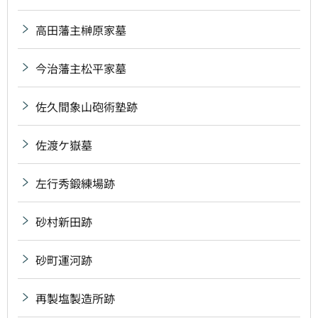
高田藩主榊原家墓
今治藩主松平家墓
佐久間象山砲術塾跡
佐渡ケ嶽墓
左行秀鍛練場跡
砂村新田跡
砂町運河跡
再製塩製造所跡