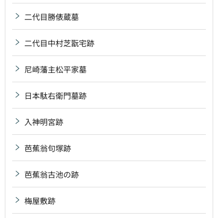
二代目勝俵蔵墓
二代目中村芝翫宅跡
尼崎藩主松平家墓
日本駄右衛門墓跡
入神明宮跡
芭蕉翁句塚跡
芭蕉翁古池の跡
梅屋敷跡