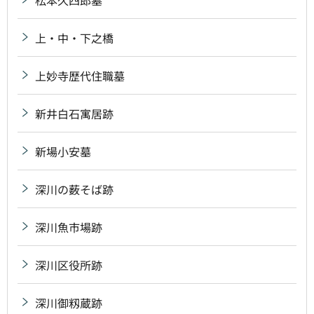
上・中・下之橋
上妙寺歴代住職墓
新井白石寓居跡
新場小安墓
深川の薮そば跡
深川魚市場跡
深川区役所跡
深川御籾蔵跡