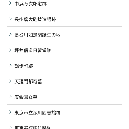
中浜万次郎宅跡
長州藩大砲鋳造場跡
長谷川如是閑誕生の地
坪井信道日習堂跡
鶴歩町跡
天廼門都竜墓
度会園女墓
東京市立深川図書館跡
東京巡行船航路跡