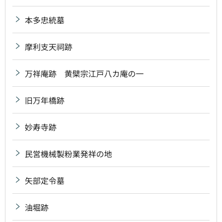
本多忠統墓
摩利支天祠跡
万祥庵跡 黄檗宗江戸八カ庵の一
旧万年橋跡
妙寿寺跡
民営機械製粉業発祥の地
矢部定令墓
油堀跡