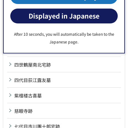
三沢局墓
Displayed in Japanese
三野村利左衛門宅跡
山東京伝誕生の地
After 10 seconds, you will automatically be taken to the
Japanese page.
四ッ車大八墓
四世鶴屋南北宅跡
四代目荻江露友墓
紫檀楼古喜墓
慈眼寺跡
七代目市川團十郎宅跡