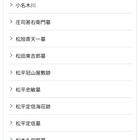
小名木川
庄司甚右衛門墓
松旭斎天一墓
松田東吉郎墓
松平冠山屋敷跡
松平忠敏墓
松平定信海荘跡
松平定信墓
松本久四郎墓