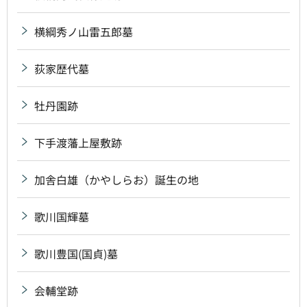
横綱秀ノ山雷五郎墓
荻家歴代墓
牡丹園跡
下手渡藩上屋敷跡
加舎白雄（かやしらお）誕生の地
歌川国輝墓
歌川豊国(国貞)墓
会輔堂跡