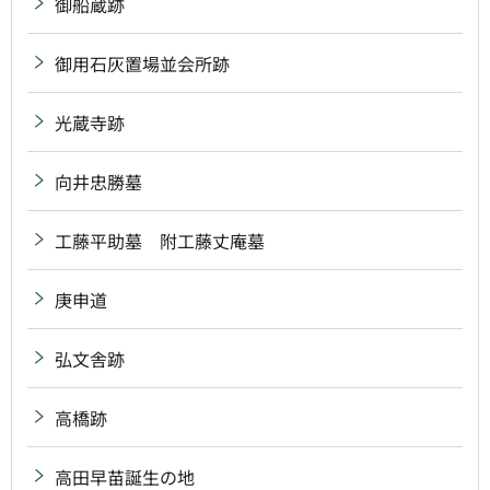
御船蔵跡
御用石灰置場並会所跡
光蔵寺跡
向井忠勝墓
工藤平助墓 附工藤丈庵墓
庚申道
弘文舎跡
高橋跡
高田早苗誕生の地