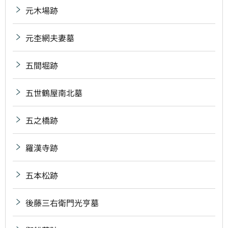
元木場跡
元杢網夫妻墓
五間堀跡
五世鶴屋南北墓
五之橋跡
羅漢寺跡
五本松跡
後藤三右衛門光亨墓