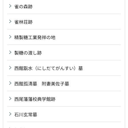
雀の森跡
雀林荘跡
精製糖工業発祥の地
製糖の渡し跡
西館翫水（にしだてがんすい）墓
西館孤清墓 附妻美佐子墓
西尾藩藩校典学館跡
石川玄常墓