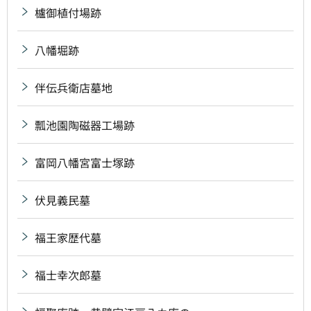
櫨御植付場跡
八幡堀跡
伴伝兵衛店墓地
瓢池園陶磁器工場跡
富岡八幡宮富士塚跡
伏見義民墓
福王家歴代墓
福士幸次郎墓