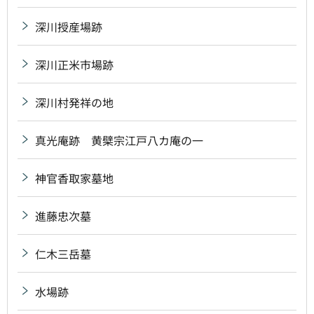
深川授産場跡
深川正米市場跡
深川村発祥の地
真光庵跡 黄檗宗江戸八カ庵の一
神官香取家墓地
進藤忠次墓
仁木三岳墓
水場跡