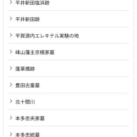
平井新田塩浜跡
平井新田跡
平賀源内エレキテル実験の地
峰山藩主京極家墓
蓬莱橋跡
豊田古童墓
北十間川
本多忠央家墓
本多忠統墓