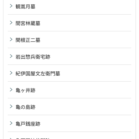
観嵩月墓
間宮林蔵墓
関根正二墓
岩出惣兵衛宅跡
紀伊国屋文左衛門墓
亀ヶ井跡
亀の島跡
亀戸銭座跡