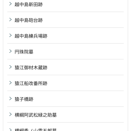
越中島新田跡
越中島砲台跡
越中島練兵場跡
円珠院墓
猿江御材木蔵跡
猿江船改番所跡
猿子橋跡
横綱阿武松緑之助墓
横綱秀ノ山雷五郎墓