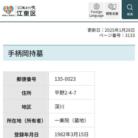
Foreign
閲覧支援
検索
Language
更新日：2025年1月28日
ページ番号：3133
手柄岡持墓
135-0023
郵便番号
平野2-4-7
住所
深川
地区
一乗院（墓地）
所在地（所有者）
1982年3月15日
登録年月日