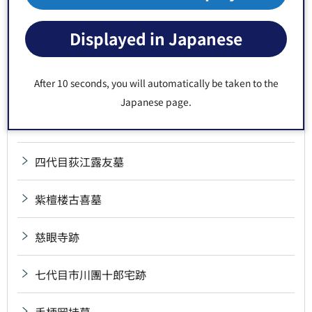
三野村利左衛門宅跡
Displayed in Japanese
山東京伝誕生の地
After 10 seconds, you will automatically be taken to the
四ッ車大八墓
Japanese page.
四世鶴屋南北宅跡
四代目荻江露友墓
紫檀楼古喜墓
慈眼寺跡
七代目市川團十郎宅跡
手柄岡持墓