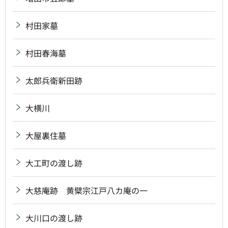
村田家墓
村田春海墓
太郎兵衛新田跡
大横川
大屋裏住墓
大工町の渡し跡
大慈庵跡 黄檗宗江戸八カ庵の一
大川口の渡し跡