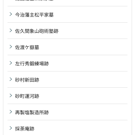
今治藩主松平家墓
佐久間象山砲術塾跡
佐渡ケ嶽墓
左行秀鍛練場跡
砂村新田跡
砂町運河跡
再製塩製造所跡
採荼庵跡