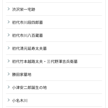
渋沢栄一宅跡
初代市川段四郎墓
初代市川八百蔵墓
初代清元延寿太夫墓
初代竹本越路太夫・三代野澤吉兵衛墓
勝田家墓地
小津安二郎誕生の地
小名木川