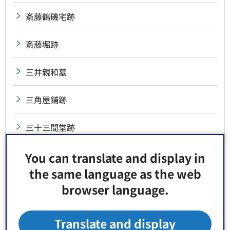
斎藤鶴磯宅跡
斎藤堀跡
三井親和墓
三角屋鋪跡
三十三間堂跡
三代・四代・五代山響墓
You can translate and display in
the same language as the web
三代・四代・六代若松墓
browser language.
三沢局墓
Translate and display