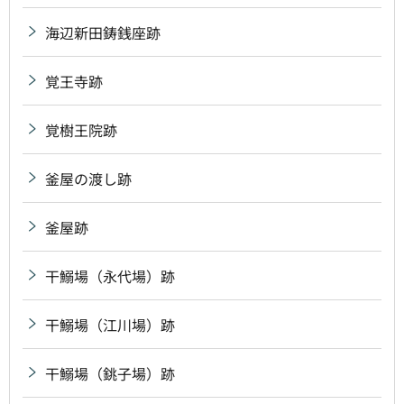
海辺新田鋳銭座跡
覚王寺跡
覚樹王院跡
釜屋の渡し跡
釜屋跡
干鰯場（永代場）跡
干鰯場（江川場）跡
干鰯場（銚子場）跡