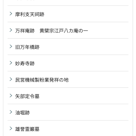
摩利支天祠跡
万祥庵跡 黄檗宗江戸八カ庵の一
旧万年橋跡
妙寿寺跡
民営機械製粉業発祥の地
矢部定令墓
油堀跡
雄誉霊巌墓