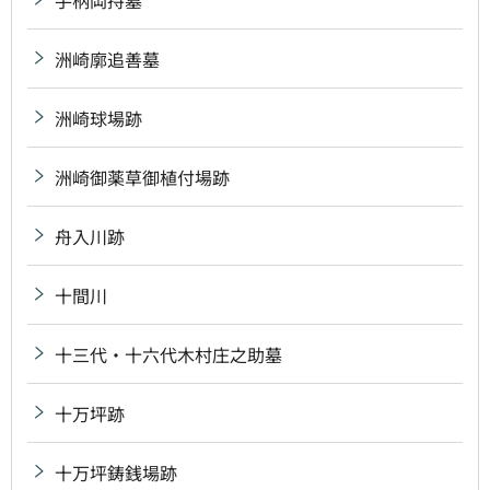
洲崎廓追善墓
洲崎球場跡
洲崎御薬草御植付場跡
舟入川跡
十間川
十三代・十六代木村庄之助墓
十万坪跡
十万坪鋳銭場跡