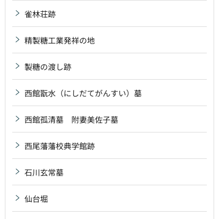
雀林荘跡
精製糖工業発祥の地
製糖の渡し跡
西館翫水（にしだてがんすい）墓
西館孤清墓 附妻美佐子墓
西尾藩藩校典学館跡
石川玄常墓
仙台堀