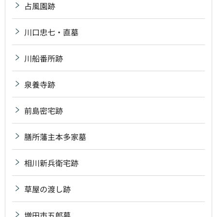
占風園跡
川口忠七・直墓
川船番所跡
泉養寺跡
前島密宅跡
膳所藩主本多家墓
相川新兵衛宅跡
草屋の渡し跡
増田市五郎墓