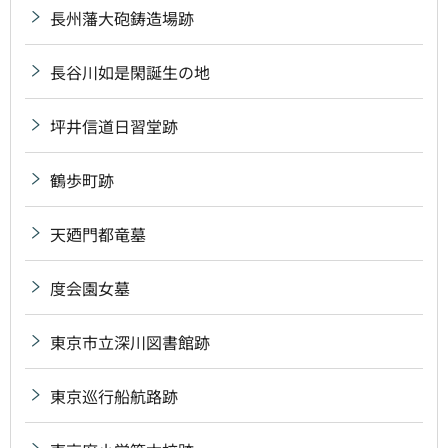
長州藩大砲鋳造場跡
長谷川如是閑誕生の地
坪井信道日習堂跡
鶴歩町跡
天廼門都竜墓
度会園女墓
東京市立深川図書館跡
東京巡行船航路跡