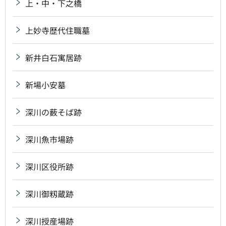
上・中・下之橋
上妙寺歴代住職墓
新井白石寓居跡
新場小安墓
深川の薮そば跡
深川魚市場跡
深川区役所跡
深川御籾蔵跡
深川授産場跡