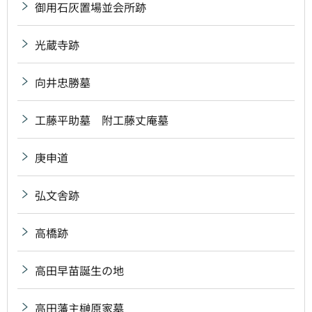
御用石灰置場並会所跡
光蔵寺跡
向井忠勝墓
工藤平助墓 附工藤丈庵墓
庚申道
弘文舎跡
高橋跡
高田早苗誕生の地
高田藩主榊原家墓