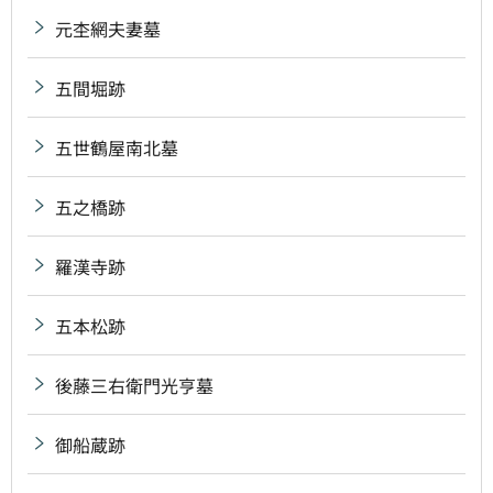
元杢網夫妻墓
五間堀跡
五世鶴屋南北墓
五之橋跡
羅漢寺跡
五本松跡
後藤三右衛門光亨墓
御船蔵跡