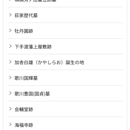
荻家歴代墓
牡丹園跡
下手渡藩上屋敷跡
加舎白雄（かやしらお）誕生の地
歌川国輝墓
歌川豊国(国貞)墓
会輔堂跡
海福寺跡