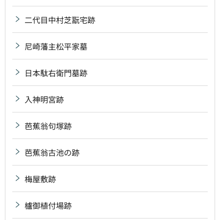
二代目中村芝翫宅跡
尼崎藩主松平家墓
日本駄右衛門墓跡
入神明宮跡
芭蕉翁句塚跡
芭蕉翁古池の跡
梅屋敷跡
櫨御植付場跡