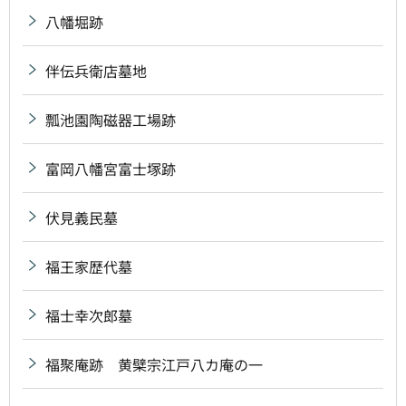
八幡堀跡
伴伝兵衛店墓地
瓢池園陶磁器工場跡
富岡八幡宮富士塚跡
伏見義民墓
福王家歴代墓
福士幸次郎墓
福聚庵跡 黄檗宗江戸八カ庵の一