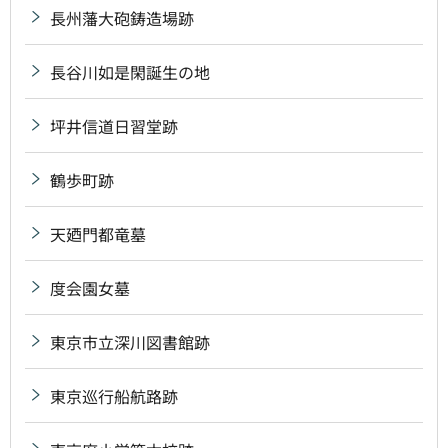
長州藩大砲鋳造場跡
長谷川如是閑誕生の地
坪井信道日習堂跡
鶴歩町跡
天廼門都竜墓
度会園女墓
東京市立深川図書館跡
東京巡行船航路跡