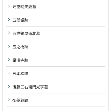
元杢網夫妻墓
五間堀跡
五世鶴屋南北墓
五之橋跡
羅漢寺跡
五本松跡
後藤三右衛門光亨墓
御船蔵跡