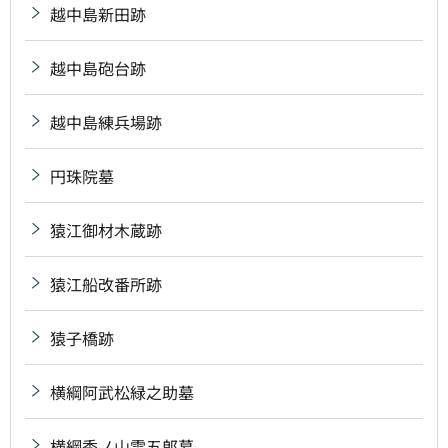
越中島新田跡
越中島砲台跡
越中島練兵場跡
円珠院墓
猿江御材木蔵跡
猿江船改番所跡
猿子橋跡
横綱阿武松緑之助墓
横綱秀ノ山雷五郎墓