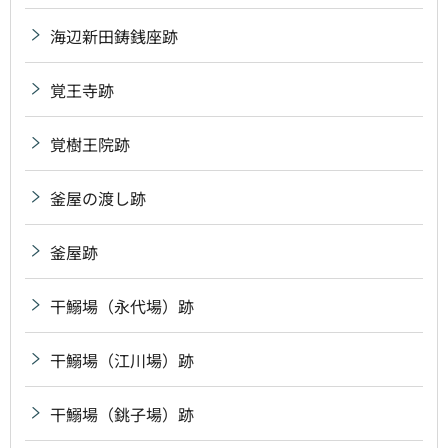
海辺新田鋳銭座跡
覚王寺跡
覚樹王院跡
釜屋の渡し跡
釜屋跡
干鰯場（永代場）跡
干鰯場（江川場）跡
干鰯場（銚子場）跡