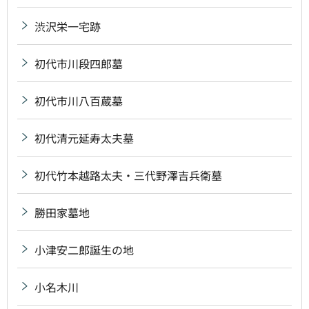
渋沢栄一宅跡
初代市川段四郎墓
初代市川八百蔵墓
初代清元延寿太夫墓
初代竹本越路太夫・三代野澤吉兵衛墓
勝田家墓地
小津安二郎誕生の地
小名木川