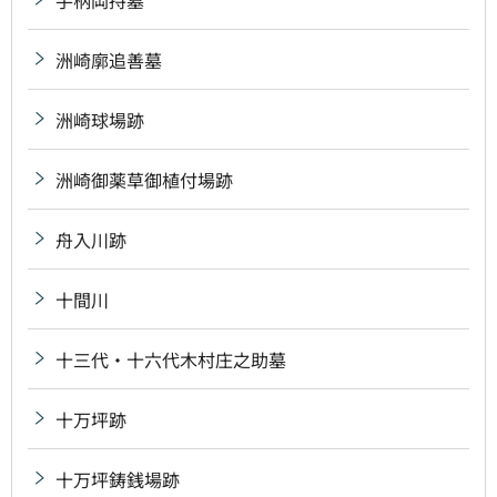
洲崎廓追善墓
洲崎球場跡
洲崎御薬草御植付場跡
舟入川跡
十間川
十三代・十六代木村庄之助墓
十万坪跡
十万坪鋳銭場跡