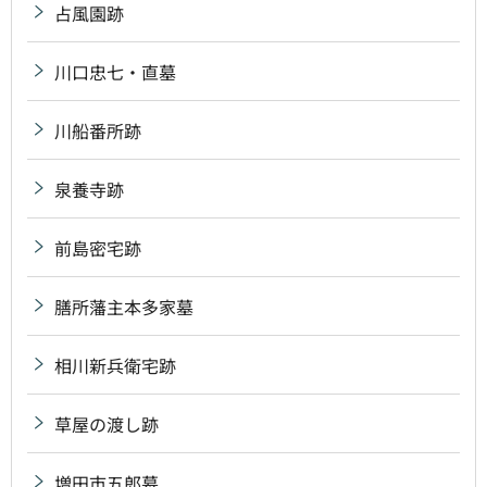
占風園跡
川口忠七・直墓
川船番所跡
泉養寺跡
前島密宅跡
膳所藩主本多家墓
相川新兵衛宅跡
草屋の渡し跡
増田市五郎墓