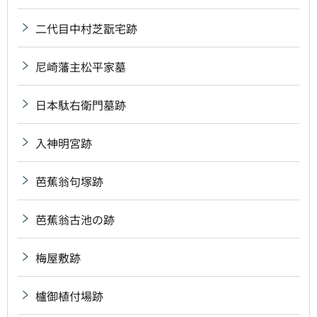
二代目中村芝翫宅跡
尼崎藩主松平家墓
日本駄右衛門墓跡
入神明宮跡
芭蕉翁句塚跡
芭蕉翁古池の跡
梅屋敷跡
櫨御植付場跡