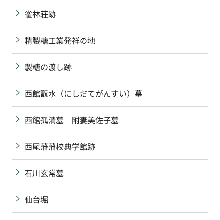
雀林荘跡
精製糖工業発祥の地
製糖の渡し跡
西館翫水（にしだてがんすい）墓
西館孤清墓 附妻美佐子墓
西尾藩藩校典学館跡
石川玄常墓
仙台堀