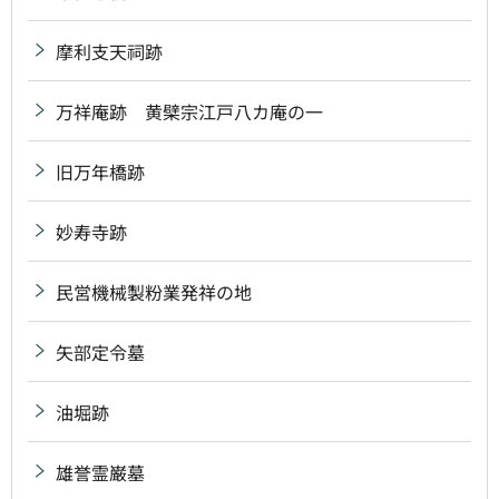
摩利支天祠跡
万祥庵跡 黄檗宗江戸八カ庵の一
旧万年橋跡
妙寿寺跡
民営機械製粉業発祥の地
矢部定令墓
油堀跡
雄誉霊巌墓