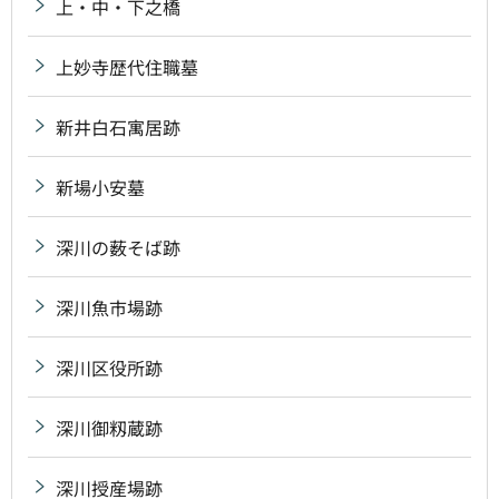
上・中・下之橋
上妙寺歴代住職墓
新井白石寓居跡
新場小安墓
深川の薮そば跡
深川魚市場跡
深川区役所跡
深川御籾蔵跡
深川授産場跡