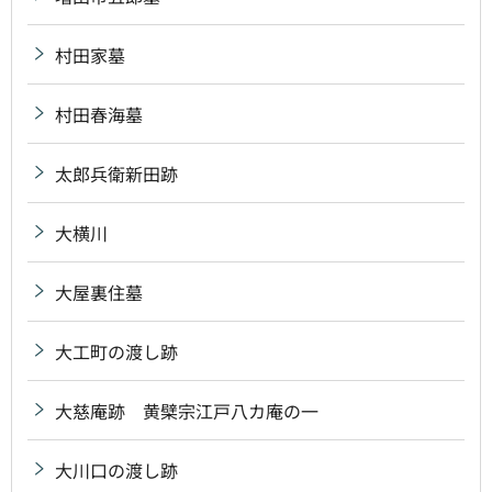
村田家墓
村田春海墓
太郎兵衛新田跡
大横川
大屋裏住墓
大工町の渡し跡
大慈庵跡 黄檗宗江戸八カ庵の一
大川口の渡し跡