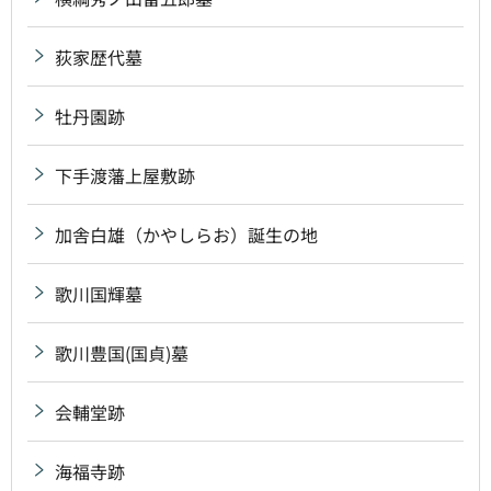
荻家歴代墓
牡丹園跡
下手渡藩上屋敷跡
加舎白雄（かやしらお）誕生の地
歌川国輝墓
歌川豊国(国貞)墓
会輔堂跡
海福寺跡