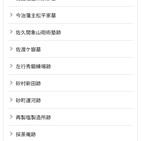
今治藩主松平家墓
佐久間象山砲術塾跡
佐渡ケ嶽墓
左行秀鍛練場跡
砂村新田跡
砂町運河跡
再製塩製造所跡
採荼庵跡