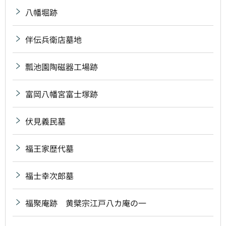
八幡堀跡
伴伝兵衛店墓地
瓢池園陶磁器工場跡
富岡八幡宮富士塚跡
伏見義民墓
福王家歴代墓
福士幸次郎墓
福聚庵跡 黄檗宗江戸八カ庵の一