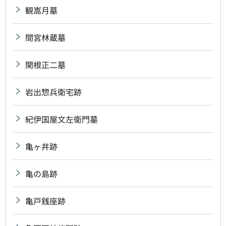
観嵩月墓
間宮林蔵墓
関根正二墓
岩出惣兵衛宅跡
紀伊国屋文左衛門墓
亀ヶ井跡
亀の島跡
亀戸銭座跡