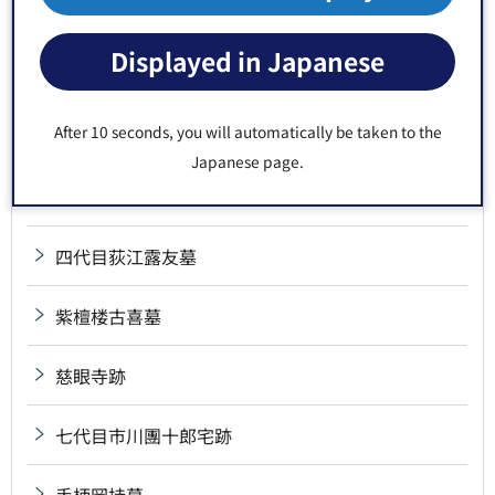
三野村利左衛門宅跡
Displayed in Japanese
山東京伝誕生の地
After 10 seconds, you will automatically be taken to the
四ッ車大八墓
Japanese page.
四世鶴屋南北宅跡
四代目荻江露友墓
紫檀楼古喜墓
慈眼寺跡
七代目市川團十郎宅跡
手柄岡持墓