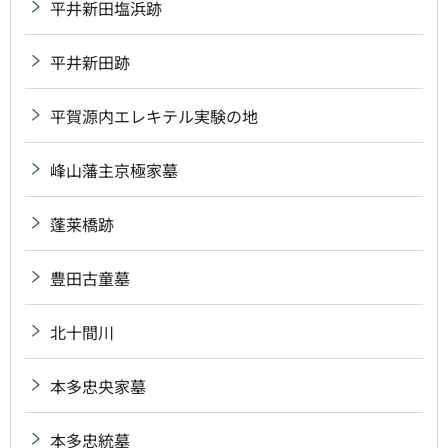
平井新田塩浜跡
平井新田跡
平賀源内エレキテル実験の地
峰山藩主京極家墓
蓬莱橋跡
豊田古童墓
北十間川
本多忠央家墓
本多忠統墓