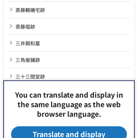
斎藤鶴磯宅跡
斎藤堀跡
三井親和墓
三角屋鋪跡
三十三間堂跡
三代・四代・五代山響墓
You can translate and display in
the same language as the web
三代・四代・六代若松墓
browser language.
三沢局墓
Translate and display