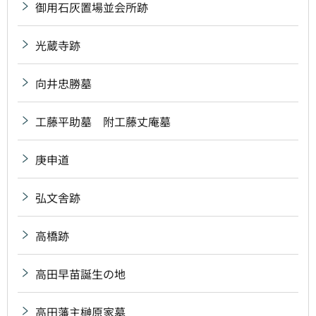
御用石灰置場並会所跡
光蔵寺跡
向井忠勝墓
工藤平助墓 附工藤丈庵墓
庚申道
弘文舎跡
高橋跡
高田早苗誕生の地
高田藩主榊原家墓