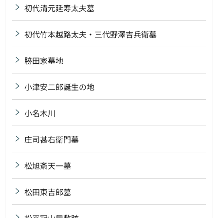
初代清元延寿太夫墓
初代竹本越路太夫・三代野澤吉兵衛墓
勝田家墓地
小津安二郎誕生の地
小名木川
庄司甚右衛門墓
松旭斎天一墓
松田東吉郎墓
松平冠山屋敷跡