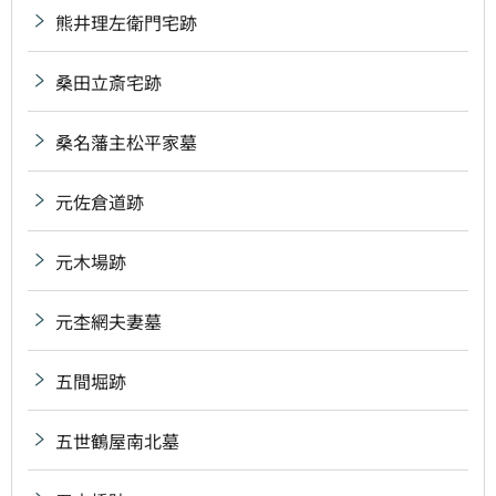
熊井理左衛門宅跡
桑田立斎宅跡
桑名藩主松平家墓
元佐倉道跡
元木場跡
元杢網夫妻墓
五間堀跡
五世鶴屋南北墓