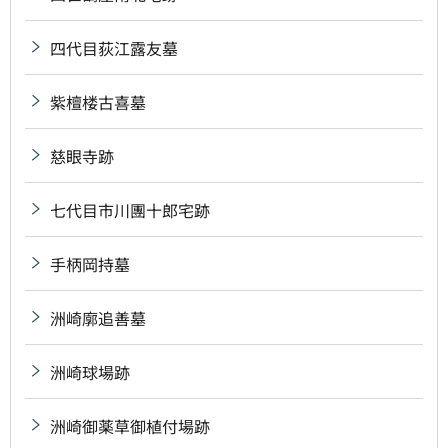
四代目荻江露友墓
紫檀楼古喜墓
慈眼寺跡
七代目市川團十郎宅跡
手柄岡持墓
洲崎廓追善墓
洲崎球場跡
洲崎御薬草御植付場跡