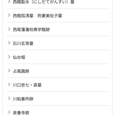
西館翫水（にしだてがんすい）墓
西館孤清墓 附妻美佐子墓
西尾藩藩校典学館跡
石川玄常墓
仙台堀
占風園跡
川口忠七・直墓
川船番所跡
泉養寺跡