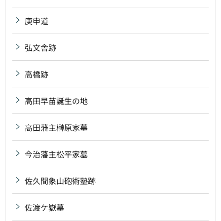
庚申道
弘文舎跡
高橋跡
高田早苗誕生の地
高田藩主榊原家墓
今治藩主松平家墓
佐久間象山砲術塾跡
佐渡ケ嶽墓