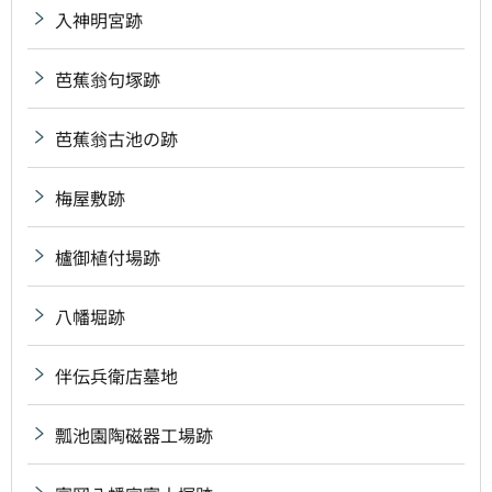
入神明宮跡
芭蕉翁句塚跡
芭蕉翁古池の跡
梅屋敷跡
櫨御植付場跡
八幡堀跡
伴伝兵衛店墓地
瓢池園陶磁器工場跡