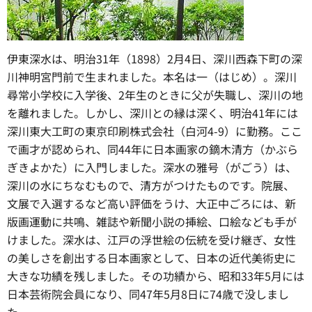
伊東深水は、明治31年（1898）2月4日、深川西森下町の深
川神明宮門前で生まれました。本名は一（はじめ）。深川
尋常小学校に入学後、2年生のときに父が失職し、深川の地
を離れました。しかし、深川との縁は深く、明治41年には
深川東大工町の東京印刷株式会社（白河4-9）に勤務。ここ
で画才が認められ、同44年に日本画家の鏑木清方（かぶら
ぎきよかた）に入門しました。深水の雅号（がごう）は、
深川の水にちなむもので、清方がつけたものです。院展、
文展で入選するなど高い評価をうけ、大正中ごろには、新
版画運動に共鳴、雑誌や新聞小説の挿絵、口絵なども手が
けました。深水は、江戸の浮世絵の伝統を受け継ぎ、女性
の美しさを創出する日本画家として、日本の近代美術史に
大きな功績を残しました。その功績から、昭和33年5月には
日本芸術院会員になり、同47年5月8日に74歳で没しまし
た。