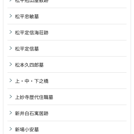
松平忠敏墓
松平定信海荘跡
松平定信墓
松本久四郎墓
上・中・下之橋
上妙寺歴代住職墓
新井白石寓居跡
新場小安墓