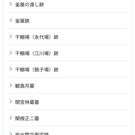
釜屋の渡し跡
釜屋跡
干鰯場（永代場）跡
干鰯場（江川場）跡
干鰯場（銚子場）跡
観嵩月墓
間宮林蔵墓
関根正二墓
岩出惣兵衛宅跡