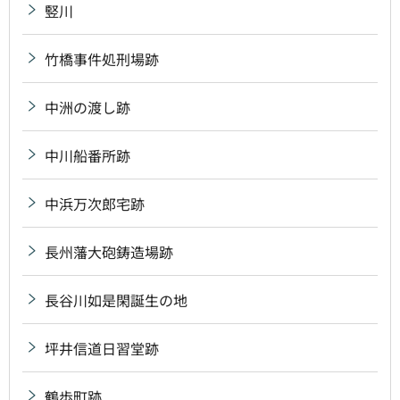
竪川
竹橋事件処刑場跡
中洲の渡し跡
中川船番所跡
中浜万次郎宅跡
長州藩大砲鋳造場跡
長谷川如是閑誕生の地
坪井信道日習堂跡
鶴歩町跡