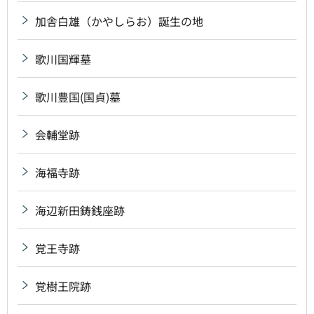
加舎白雄（かやしらお）誕生の地
歌川国輝墓
歌川豊国(国貞)墓
会輔堂跡
海福寺跡
海辺新田鋳銭座跡
覚王寺跡
覚樹王院跡