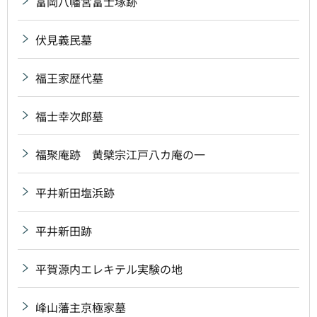
富岡八幡宮富士塚跡
伏見義民墓
福王家歴代墓
福士幸次郎墓
福聚庵跡 黄檗宗江戸八カ庵の一
平井新田塩浜跡
平井新田跡
平賀源内エレキテル実験の地
峰山藩主京極家墓