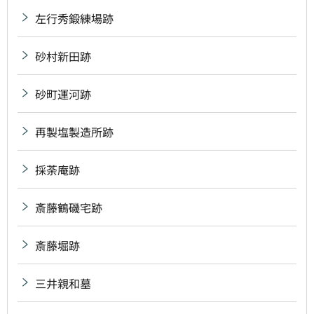
左行秀鍛練場跡
砂村新田跡
砂町運河跡
再製塩製造所跡
採荼庵跡
斎藤鶴磯宅跡
斎藤堀跡
三井親和墓