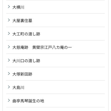
大横川
大屋裏住墓
大工町の渡し跡
大慈庵跡 黄檗宗江戸八カ庵の一
大川口の渡し跡
大塚新田跡
大島川
曲亭馬琴誕生の地