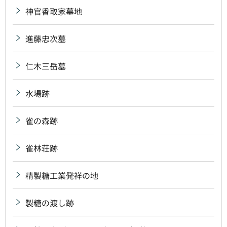
神官香取家墓地
進藤忠次墓
仁木三岳墓
水場跡
雀の森跡
雀林荘跡
精製糖工業発祥の地
製糖の渡し跡