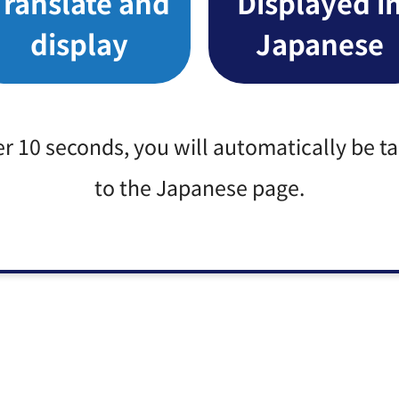
Translate and
Displayed i
display
Japanese
er 10 seconds, you will automatically be t
to the Japanese page.