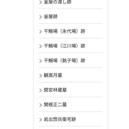
釜屋の渡し跡
釜屋跡
干鰯場（永代場）跡
干鰯場（江川場）跡
干鰯場（銚子場）跡
観嵩月墓
間宮林蔵墓
関根正二墓
岩出惣兵衛宅跡