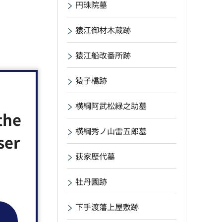
円珠院墓
猿江御材木蔵跡
猿江船改番所跡
猿子橋跡
横綱阿武松緑之助墓
the
横綱秀ノ山雷五郎墓
ser
荻家歴代墓
牡丹園跡
下手渡藩上屋敷跡