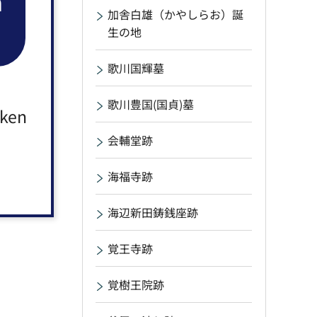
n
加舎白雄（かやしらお）誕
生の地
歌川国輝墓
歌川豊国(国貞)墓
aken
会輔堂跡
海福寺跡
海辺新田鋳銭座跡
覚王寺跡
覚樹王院跡