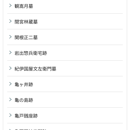
観嵩月墓
間宮林蔵墓
関根正二墓
岩出惣兵衛宅跡
紀伊国屋文左衛門墓
亀ヶ井跡
亀の島跡
亀戸銭座跡