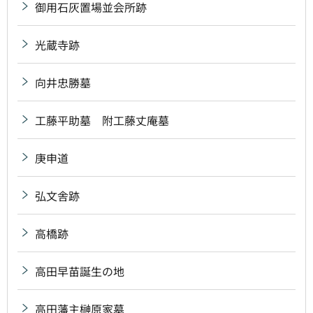
御用石灰置場並会所跡
光蔵寺跡
向井忠勝墓
工藤平助墓 附工藤丈庵墓
庚申道
弘文舎跡
高橋跡
高田早苗誕生の地
高田藩主榊原家墓