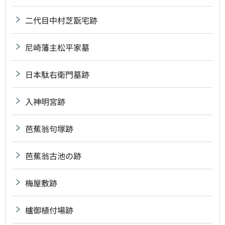
二代目中村芝翫宅跡
尼崎藩主松平家墓
日本駄右衛門墓跡
入神明宮跡
芭蕉翁句塚跡
芭蕉翁古池の跡
梅屋敷跡
櫨御植付場跡