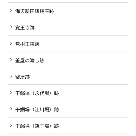
海辺新田鋳銭座跡
覚王寺跡
覚樹王院跡
釜屋の渡し跡
釜屋跡
干鰯場（永代場）跡
干鰯場（江川場）跡
干鰯場（銚子場）跡