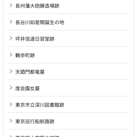
長州藩大砲鋳造場跡
長谷川如是閑誕生の地
坪井信道日習堂跡
鶴歩町跡
天廼門都竜墓
度会園女墓
東京市立深川図書館跡
東京巡行船航路跡