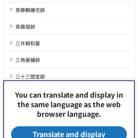
斎藤鶴磯宅跡
斎藤堀跡
三井親和墓
三角屋鋪跡
三十三間堂跡
三代・四代・五代山響墓
You can translate and display in
the same language as the web
三代・四代・六代若松墓
browser language.
三沢局墓
Translate and display