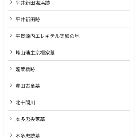
平井新田塩浜跡
平井新田跡
平賀源内エレキテル実験の地
峰山藩主京極家墓
蓬莱橋跡
豊田古童墓
北十間川
本多忠央家墓
本多忠統墓