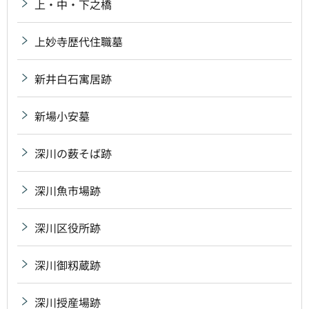
上・中・下之橋
上妙寺歴代住職墓
新井白石寓居跡
新場小安墓
深川の薮そば跡
深川魚市場跡
深川区役所跡
深川御籾蔵跡
深川授産場跡