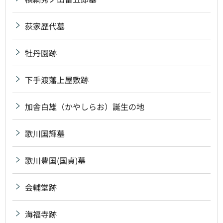
荻家歴代墓
牡丹園跡
下手渡藩上屋敷跡
加舎白雄（かやしらお）誕生の地
歌川国輝墓
歌川豊国(国貞)墓
会輔堂跡
海福寺跡