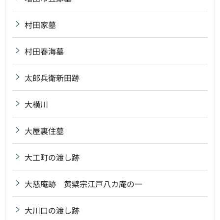
村田家墓
村田春海墓
太郎兵衛新田跡
大横川
大屋裏住墓
大工町の渡し跡
大慈庵跡 黄檗宗江戸八カ庵の一
大川口の渡し跡