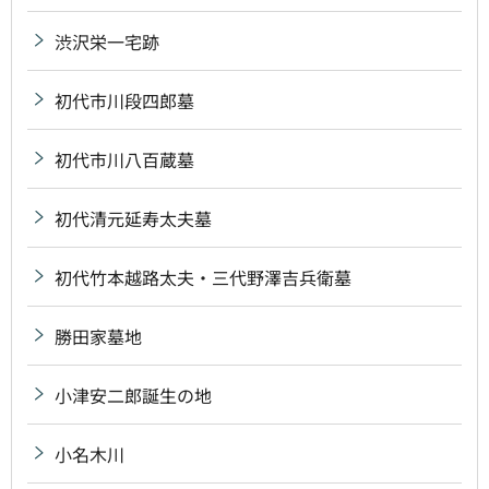
渋沢栄一宅跡
初代市川段四郎墓
初代市川八百蔵墓
初代清元延寿太夫墓
初代竹本越路太夫・三代野澤吉兵衛墓
勝田家墓地
小津安二郎誕生の地
小名木川