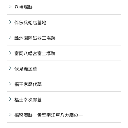
八幡堀跡
伴伝兵衛店墓地
瓢池園陶磁器工場跡
富岡八幡宮富士塚跡
伏見義民墓
福王家歴代墓
福士幸次郎墓
福聚庵跡 黄檗宗江戸八カ庵の一