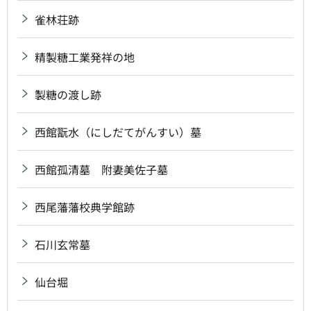
雀林荘跡
精製糖工業発祥の地
製糖の渡し跡
西館翫水（にしだてがんすい）墓
西館孤清墓 附妻美佐子墓
西尾藩藩校典学館跡
石川玄常墓
仙台堀