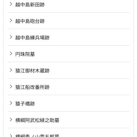
越中島新田跡
越中島砲台跡
越中島練兵場跡
円珠院墓
猿江御材木蔵跡
猿江船改番所跡
猿子橋跡
横綱阿武松緑之助墓
横綱秀ノ山雷五郎墓