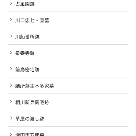
占風園跡
川口忠七・直墓
川船番所跡
泉養寺跡
前島密宅跡
膳所藩主本多家墓
相川新兵衛宅跡
草屋の渡し跡
増田市五郎墓