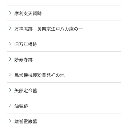
摩利支天祠跡
万祥庵跡 黄檗宗江戸八カ庵の一
旧万年橋跡
妙寿寺跡
民営機械製粉業発祥の地
矢部定令墓
油堀跡
雄誉霊巌墓