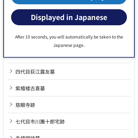
三野村利左衛門宅跡
Displayed in Japanese
山東京伝誕生の地
After 10 seconds, you will automatically be taken to the
四ッ車大八墓
Japanese page.
四世鶴屋南北宅跡
四代目荻江露友墓
紫檀楼古喜墓
慈眼寺跡
七代目市川團十郎宅跡
手柄岡持墓