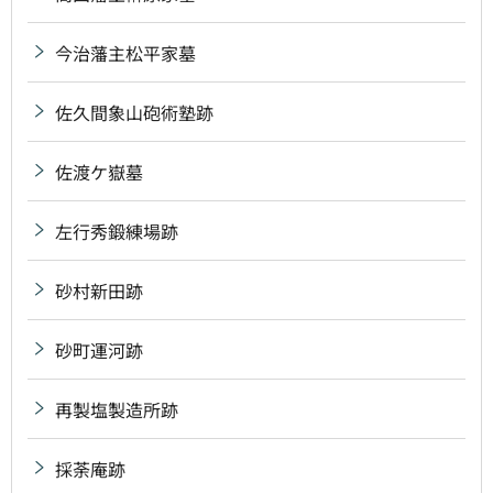
今治藩主松平家墓
佐久間象山砲術塾跡
佐渡ケ嶽墓
左行秀鍛練場跡
砂村新田跡
砂町運河跡
再製塩製造所跡
採荼庵跡