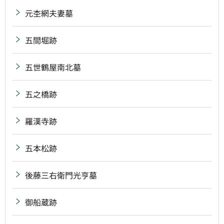
元杢網夫妻墓
五間堀跡
五世鶴屋南北墓
五之橋跡
羅漢寺跡
五本松跡
後藤三右衛門光亨墓
御船蔵跡