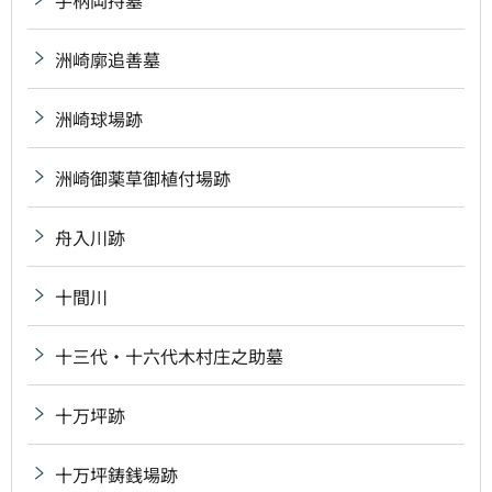
洲崎廓追善墓
洲崎球場跡
洲崎御薬草御植付場跡
舟入川跡
十間川
十三代・十六代木村庄之助墓
十万坪跡
十万坪鋳銭場跡