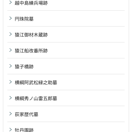
越中島練兵場跡
円珠院墓
猿江御材木蔵跡
猿江船改番所跡
猿子橋跡
横綱阿武松緑之助墓
横綱秀ノ山雷五郎墓
荻家歴代墓
牡丹園跡