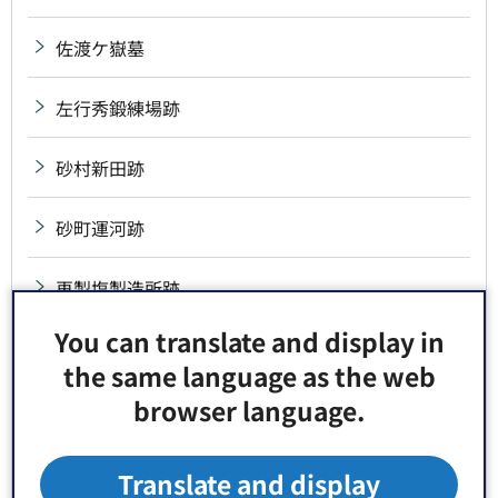
佐渡ケ嶽墓
左行秀鍛練場跡
砂村新田跡
砂町運河跡
再製塩製造所跡
You can translate and display in
採荼庵跡
the same language as the web
browser language.
斎藤鶴磯宅跡
斎藤堀跡
Translate and display