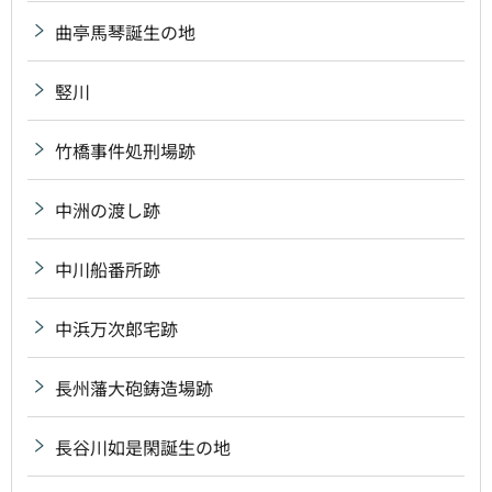
曲亭馬琴誕生の地
竪川
竹橋事件処刑場跡
中洲の渡し跡
中川船番所跡
中浜万次郎宅跡
長州藩大砲鋳造場跡
長谷川如是閑誕生の地