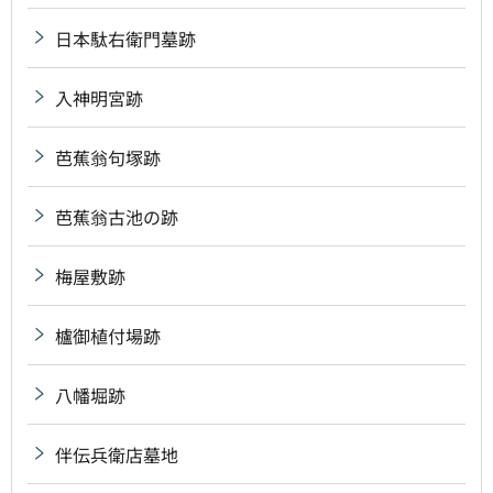
日本駄右衛門墓跡
入神明宮跡
芭蕉翁句塚跡
芭蕉翁古池の跡
梅屋敷跡
櫨御植付場跡
八幡堀跡
伴伝兵衛店墓地