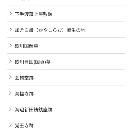
下手渡藩上屋敷跡
加舎白雄（かやしらお）誕生の地
歌川国輝墓
歌川豊国(国貞)墓
会輔堂跡
海福寺跡
海辺新田鋳銭座跡
覚王寺跡