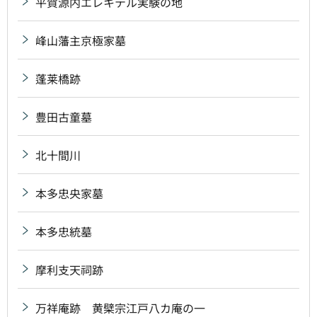
平賀源内エレキテル実験の地
峰山藩主京極家墓
蓬莱橋跡
豊田古童墓
北十間川
本多忠央家墓
本多忠統墓
摩利支天祠跡
万祥庵跡 黄檗宗江戸八カ庵の一