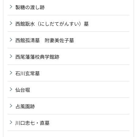
製糖の渡し跡
西館翫水（にしだてがんすい）墓
西館孤清墓 附妻美佐子墓
西尾藩藩校典学館跡
石川玄常墓
仙台堀
占風園跡
川口忠七・直墓