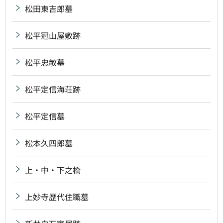
松田東吉郎墓
松平冠山屋敷跡
松平忠敏墓
松平定信海荘跡
松平定信墓
松本久四郎墓
上・中・下之橋
上妙寺歴代住職墓