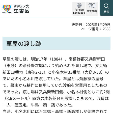
Foreign
閲覧支援
検索
Language
更新日：2025年1月29日
ページ番号：2988
草屋の渡し跡
草屋の渡しは、明治17年（1884）、南葛飾郡又兵衛新田
（東砂）の斎藤豊次郎により始められた渡し場で、又兵衛
新田19番地（東砂2-13）と小名木村33番地（大島8-38）の
あいだの小名木川を渡していた。草屋とは斎藤家の屋号
で、幕末から耕作に使用していた渡船を営業用としたもの
であった。渡し場は又兵衛新田側、小名木村側ともに約2間
（3.6メートル）四方の木製船台を設置したもので、渡賃は
一人一厘五毛、牛馬一頭一銭であった。
当時、小名木川には万年橋・高橋・新高橋しか架設されて