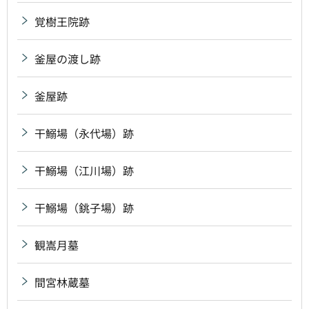
覚樹王院跡
釜屋の渡し跡
釜屋跡
干鰯場（永代場）跡
干鰯場（江川場）跡
干鰯場（銚子場）跡
観嵩月墓
間宮林蔵墓