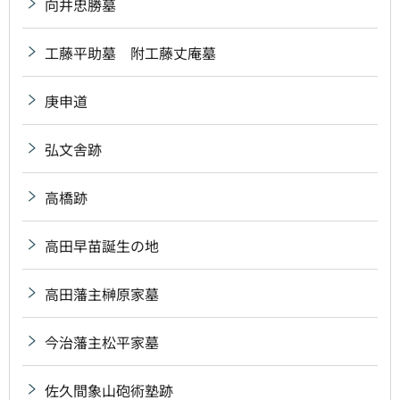
向井忠勝墓
工藤平助墓 附工藤丈庵墓
庚申道
弘文舎跡
高橋跡
高田早苗誕生の地
高田藩主榊原家墓
今治藩主松平家墓
佐久間象山砲術塾跡