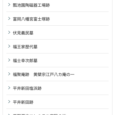
瓢池園陶磁器工場跡
富岡八幡宮富士塚跡
伏見義民墓
福王家歴代墓
福士幸次郎墓
福聚庵跡 黄檗宗江戸八カ庵の一
平井新田塩浜跡
平井新田跡