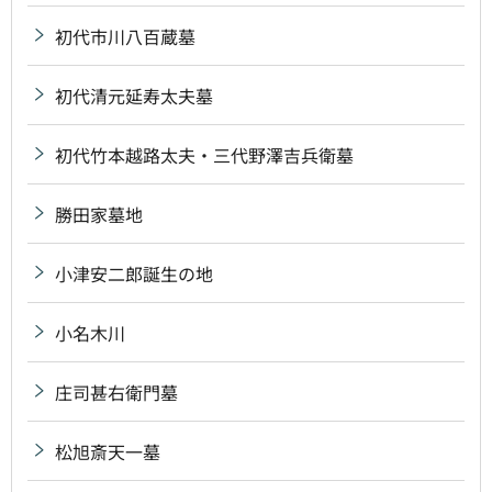
初代市川八百蔵墓
初代清元延寿太夫墓
初代竹本越路太夫・三代野澤吉兵衛墓
勝田家墓地
小津安二郎誕生の地
小名木川
庄司甚右衛門墓
松旭斎天一墓