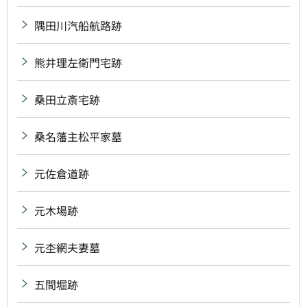
隅田川汽船航路跡
熊井理左衛門宅跡
桑田立斎宅跡
桑名藩主松平家墓
元佐倉道跡
元木場跡
元杢網夫妻墓
五間堀跡