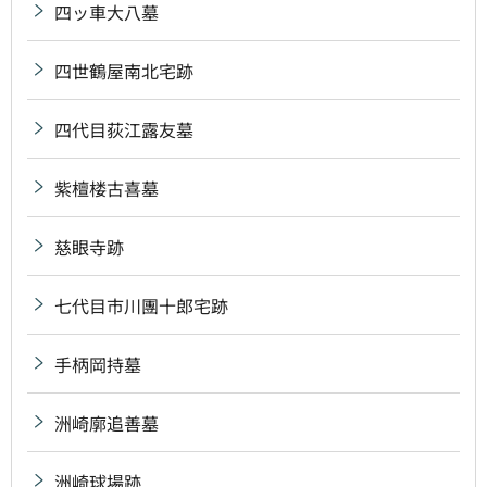
四ッ車大八墓
四世鶴屋南北宅跡
四代目荻江露友墓
紫檀楼古喜墓
慈眼寺跡
七代目市川團十郎宅跡
手柄岡持墓
洲崎廓追善墓
洲崎球場跡