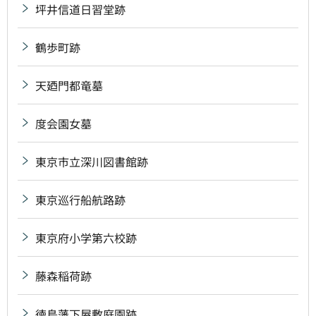
坪井信道日習堂跡
鶴歩町跡
天廼門都竜墓
度会園女墓
東京市立深川図書館跡
東京巡行船航路跡
東京府小学第六校跡
藤森稲荷跡
徳島藩下屋敷庭園跡