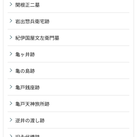
関根正二墓
岩出惣兵衛宅跡
紀伊国屋文左衛門墓
亀ヶ井跡
亀の島跡
亀戸銭座跡
亀戸天神旅所跡
逆井の渡し跡
旧永代橋跡