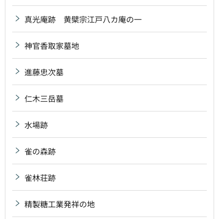
真光庵跡 黄檗宗江戸八カ庵の一
神官香取家墓地
進藤忠次墓
仁木三岳墓
水場跡
雀の森跡
雀林荘跡
精製糖工業発祥の地