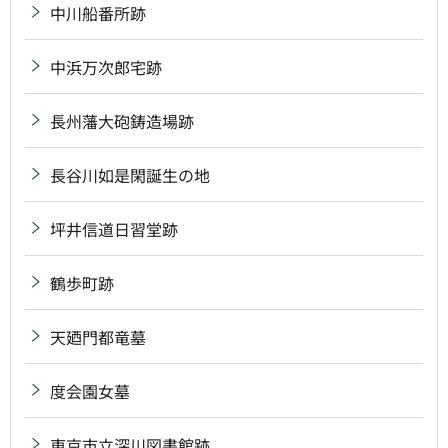
中川船番所跡
中浜万次郎宅跡
長州藩大砲鋳造場跡
長谷川如是閑誕生の地
坪井信道日習堂跡
鶴歩町跡
天廼門都竜墓
度会園女墓
東京市立深川図書館跡