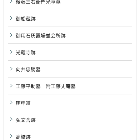
後藤三右衛門光亨墓
御船蔵跡
御用石灰置場並会所跡
光蔵寺跡
向井忠勝墓
工藤平助墓 附工藤丈庵墓
庚申道
弘文舎跡
高橋跡