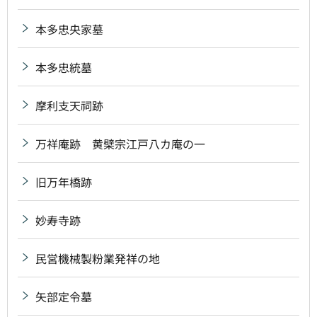
本多忠央家墓
本多忠統墓
摩利支天祠跡
万祥庵跡 黄檗宗江戸八カ庵の一
旧万年橋跡
妙寿寺跡
民営機械製粉業発祥の地
矢部定令墓