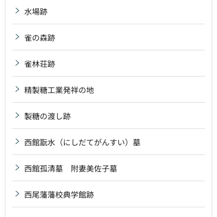
水場跡
雀の森跡
雀林荘跡
精製糖工業発祥の地
製糖の渡し跡
西館翫水（にしだてがんすい）墓
西館孤清墓 附妻美佐子墓
西尾藩藩校典学館跡