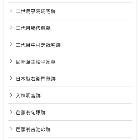
二世烏亭焉馬宅跡
二代目勝俵蔵墓
二代目中村芝翫宅跡
尼崎藩主松平家墓
日本駄右衛門墓跡
入神明宮跡
芭蕉翁句塚跡
芭蕉翁古池の跡