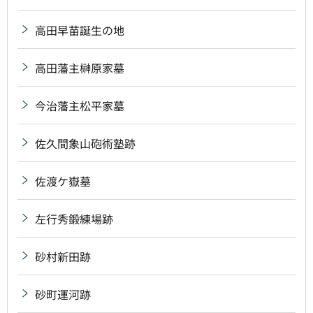
高田早苗誕生の地
高田藩主榊原家墓
今治藩主松平家墓
佐久間象山砲術塾跡
佐渡ケ嶽墓
左行秀鍛練場跡
砂村新田跡
砂町運河跡