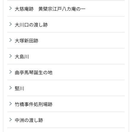
大慈庵跡 黄檗宗江戸八カ庵の一
大川口の渡し跡
大塚新田跡
大島川
曲亭馬琴誕生の地
竪川
竹橋事件処刑場跡
中洲の渡し跡