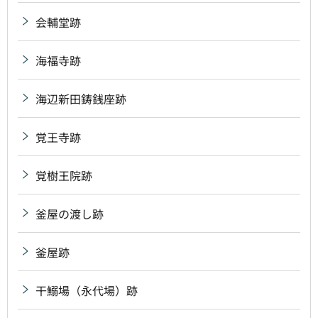
会輔堂跡
海福寺跡
海辺新田鋳銭座跡
覚王寺跡
覚樹王院跡
釜屋の渡し跡
釜屋跡
干鰯場（永代場）跡