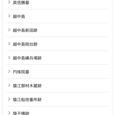
英信勝墓
越中島
越中島新田跡
越中島砲台跡
越中島練兵場跡
円珠院墓
猿江御材木蔵跡
猿江船改番所跡
猿子橋跡