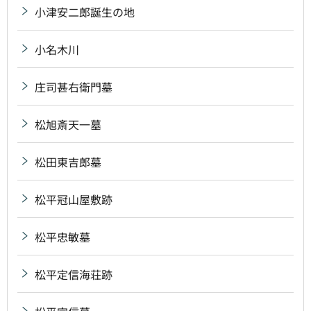
小津安二郎誕生の地
小名木川
庄司甚右衛門墓
松旭斎天一墓
松田東吉郎墓
松平冠山屋敷跡
松平忠敏墓
松平定信海荘跡