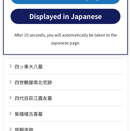
三代・四代・六代若松墓
Displayed in Japanese
三沢局墓
三野村利左衛門宅跡
After 10 seconds, you will automatically be taken to the
Japanese page.
山東京伝誕生の地
四ッ車大八墓
四世鶴屋南北宅跡
四代目荻江露友墓
紫檀楼古喜墓
慈眼寺跡