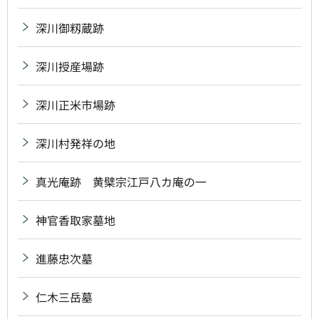
深川御籾蔵跡
深川授産場跡
深川正米市場跡
深川村発祥の地
真光庵跡 黄檗宗江戸八カ庵の一
神官香取家墓地
進藤忠次墓
仁木三岳墓