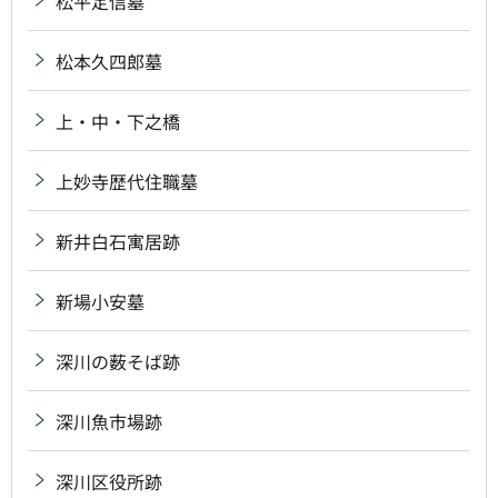
松平定信墓
松本久四郎墓
上・中・下之橋
上妙寺歴代住職墓
新井白石寓居跡
新場小安墓
深川の薮そば跡
深川魚市場跡
深川区役所跡