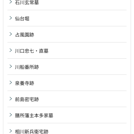
石川玄常墓
仙台堀
占風園跡
川口忠七・直墓
川船番所跡
泉養寺跡
前島密宅跡
膳所藩主本多家墓
相川新兵衛宅跡