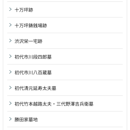
十万坪跡
十万坪鋳銭場跡
渋沢栄一宅跡
初代市川段四郎墓
初代市川八百蔵墓
初代清元延寿太夫墓
初代竹本越路太夫・三代野澤吉兵衛墓
勝田家墓地