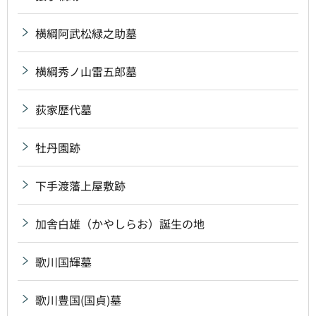
横綱阿武松緑之助墓
横綱秀ノ山雷五郎墓
荻家歴代墓
牡丹園跡
下手渡藩上屋敷跡
加舎白雄（かやしらお）誕生の地
歌川国輝墓
歌川豊国(国貞)墓