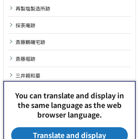
再製塩製造所跡
採荼庵跡
斎藤鶴磯宅跡
斎藤堀跡
三井親和墓
三角屋鋪跡
You can translate and display in
the same language as the web
三十三間堂跡
browser language.
三代・四代・五代山響墓
Translate and display