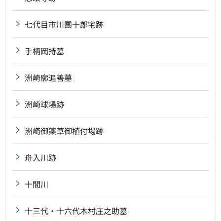
七代目市川團十郎宅跡
手柄岡持墓
洲崎廓追善墓
洲崎球場跡
洲崎御薬草御植付場跡
舟入川跡
十間川
十三代・十六代木村庄之助墓