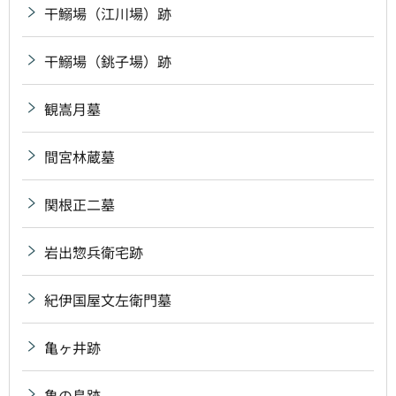
干鰯場（江川場）跡
干鰯場（銚子場）跡
観嵩月墓
間宮林蔵墓
関根正二墓
岩出惣兵衛宅跡
紀伊国屋文左衛門墓
亀ヶ井跡
亀の島跡