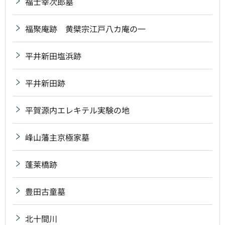
福士幸次郎墓
福聚庵跡 黄檗宗江戸八カ庵の一
平井新田塩浜跡
平井新田跡
平賀源内エレキテル実験の地
峰山藩主京極家墓
蓬莱橋跡
豊田古童墓
北十間川