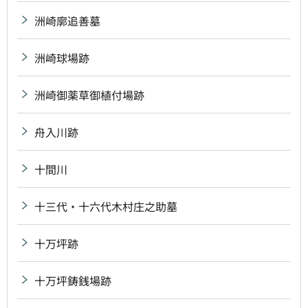
洲崎廓追善墓
洲崎球場跡
洲崎御薬草御植付場跡
舟入川跡
十間川
十三代・十六代木村庄之助墓
十万坪跡
十万坪鋳銭場跡