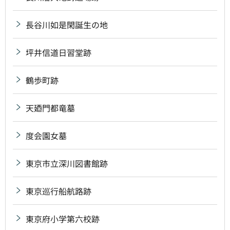
長谷川如是閑誕生の地
坪井信道日習堂跡
鶴歩町跡
天廼門都竜墓
度会園女墓
東京市立深川図書館跡
東京巡行船航路跡
東京府小学第六校跡