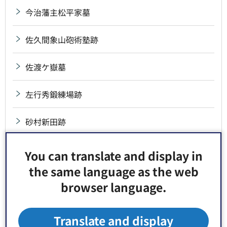
今治藩主松平家墓
佐久間象山砲術塾跡
佐渡ケ嶽墓
左行秀鍛練場跡
砂村新田跡
砂町運河跡
You can translate and display in
the same language as the web
再製塩製造所跡
browser language.
採荼庵跡
Translate and display