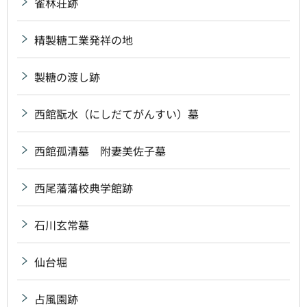
雀林荘跡
精製糖工業発祥の地
製糖の渡し跡
西館翫水（にしだてがんすい）墓
西館孤清墓 附妻美佐子墓
西尾藩藩校典学館跡
石川玄常墓
仙台堀
占風園跡