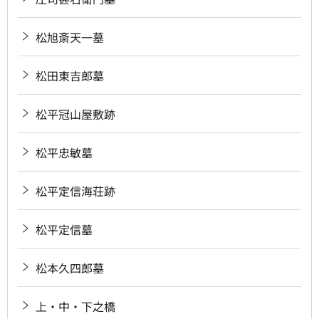
松旭斎天一墓
松田東吉郎墓
松平冠山屋敷跡
松平忠敏墓
松平定信海荘跡
松平定信墓
松本久四郎墓
上・中・下之橋