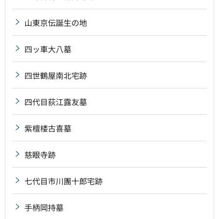
山東京伝誕生の地
四ッ車大八墓
四世鶴屋南北宅跡
四代目荻江露友墓
紫檀楼古喜墓
慈眼寺跡
七代目市川團十郎宅跡
手柄岡持墓