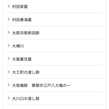
村田家墓
村田春海墓
太郎兵衛新田跡
大横川
大屋裏住墓
大工町の渡し跡
大慈庵跡 黄檗宗江戸八カ庵の一
大川口の渡し跡