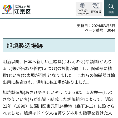
Foreign
閲覧支援
検索
Language
更新日：2024年3月5日
ページ番号：3044
旭焼製造場跡
明治以降、日本へ新しい上絵具(うわえのぐ)や顔料(がんり
ょう)等が伝わり絵付(えつけ)の技術が向上し、陶磁器に精
緻(せいち)な表現が可能となりました。これらの陶磁器は輸
出用に製造され、深川にも工場がありました。
旭焼製造場(あさひやきせいぞうじょう)は、渋沢栄一(しぶ
さわえいいち)らが出資・結成した旭焼組合によって、明治
23年（1890）に深川区東元町14番地（森下3-13）に設けら
れました。旭焼はドイツ人技師ワグネルの指導を受けた人