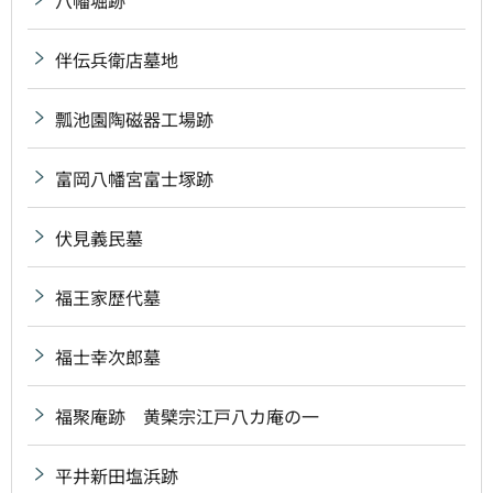
八幡堀跡
伴伝兵衛店墓地
瓢池園陶磁器工場跡
富岡八幡宮富士塚跡
伏見義民墓
福王家歴代墓
福士幸次郎墓
福聚庵跡 黄檗宗江戸八カ庵の一
平井新田塩浜跡