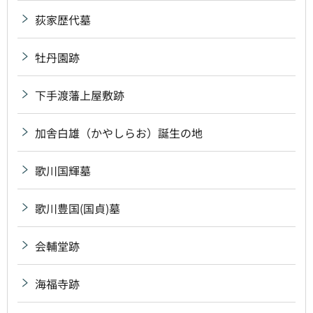
荻家歴代墓
牡丹園跡
下手渡藩上屋敷跡
加舎白雄（かやしらお）誕生の地
歌川国輝墓
歌川豊国(国貞)墓
会輔堂跡
海福寺跡