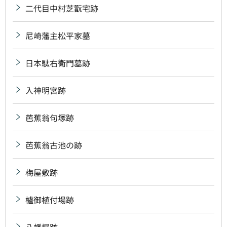
二代目中村芝翫宅跡
尼崎藩主松平家墓
日本駄右衛門墓跡
入神明宮跡
芭蕉翁句塚跡
芭蕉翁古池の跡
梅屋敷跡
櫨御植付場跡