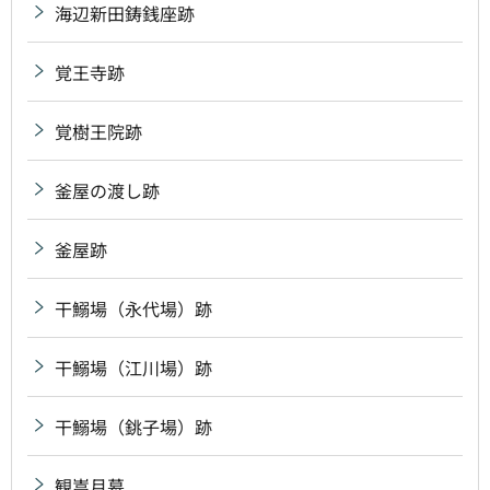
海辺新田鋳銭座跡
覚王寺跡
覚樹王院跡
釜屋の渡し跡
釜屋跡
干鰯場（永代場）跡
干鰯場（江川場）跡
干鰯場（銚子場）跡
観嵩月墓