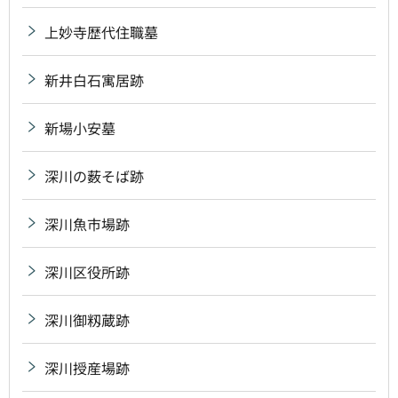
上妙寺歴代住職墓
新井白石寓居跡
新場小安墓
深川の薮そば跡
深川魚市場跡
深川区役所跡
深川御籾蔵跡
深川授産場跡