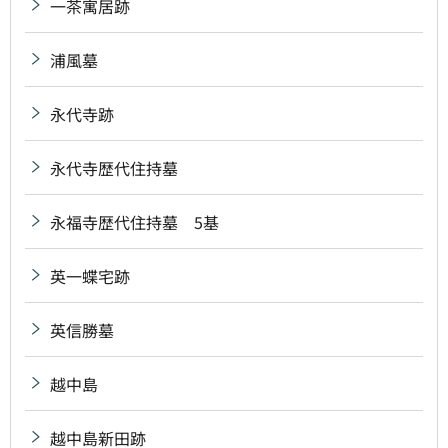
一茶寓居跡
浦風墓
永代寺跡
永代寺歴代住持墓
永福寺歴代住持墓 5基
英一蝶宅跡
英信勝墓
越中島
越中島新田跡