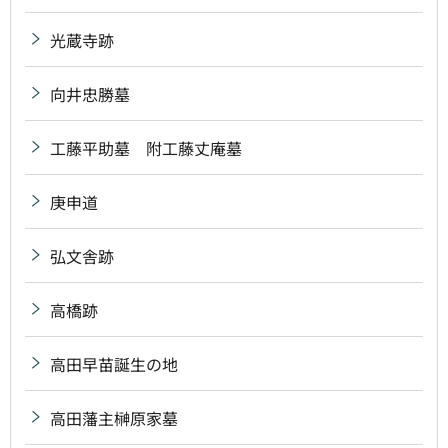
光蔵寺跡
向井忠勝墓
工藤平助墓 附工藤丈庵墓
庚申道
弘文舎跡
高橋跡
高田早苗誕生の地
高田藩主榊原家墓