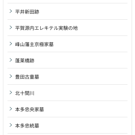
平井新田跡
平賀源内エレキテル実験の地
峰山藩主京極家墓
蓬莱橋跡
豊田古童墓
北十間川
本多忠央家墓
本多忠統墓