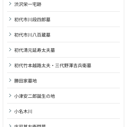
渋沢栄一宅跡
初代市川段四郎墓
初代市川八百蔵墓
初代清元延寿太夫墓
初代竹本越路太夫・三代野澤吉兵衛墓
勝田家墓地
小津安二郎誕生の地
小名木川
庄司甚右衛門墓