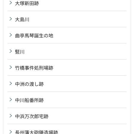
大塚新田跡
大島川
曲亭馬琴誕生の地
竪川
竹橋事件処刑場跡
中洲の渡し跡
中川船番所跡
中浜万次郎宅跡
長州藩大砲鋳造場跡