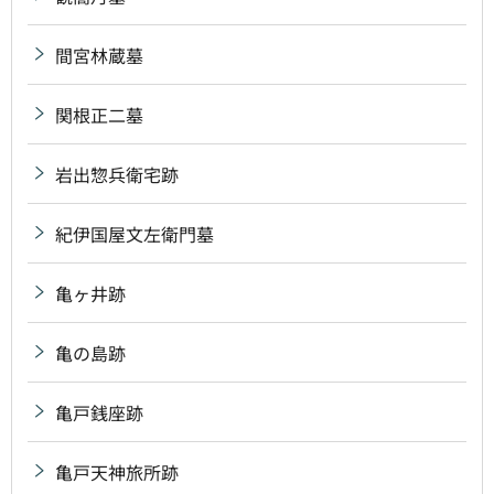
間宮林蔵墓
関根正二墓
岩出惣兵衛宅跡
紀伊国屋文左衛門墓
亀ヶ井跡
亀の島跡
亀戸銭座跡
亀戸天神旅所跡