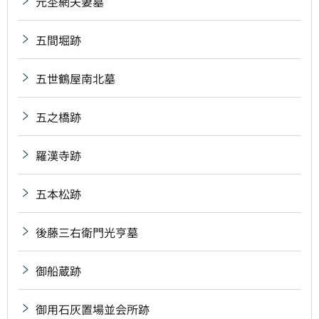
元杢網夫妻墓
五間堀跡
五世鶴屋南北墓
五之橋跡
羅漢寺跡
五本松跡
後藤三右衛門光亨墓
御船蔵跡
御用石灰置場並会所跡