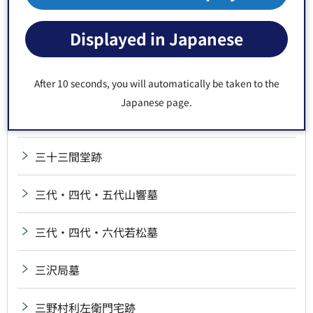
斎藤鶴磯宅跡
Displayed in Japanese
斎藤堀跡
三井親和墓
After 10 seconds, you will automatically be taken to the
Japanese page.
三角屋鋪跡
三十三間堂跡
三代・四代・五代山響墓
三代・四代・六代若松墓
三沢局墓
三野村利左衛門宅跡