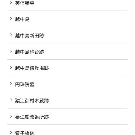
英信勝墓
越中島
越中島新田跡
越中島砲台跡
越中島練兵場跡
円珠院墓
猿江御材木蔵跡
猿江船改番所跡
猿子橋跡