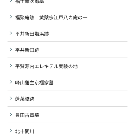
福士幸次郎墓
福聚庵跡 黄檗宗江戸八カ庵の一
平井新田塩浜跡
平井新田跡
平賀源内エレキテル実験の地
峰山藩主京極家墓
蓬莱橋跡
豊田古童墓
北十間川