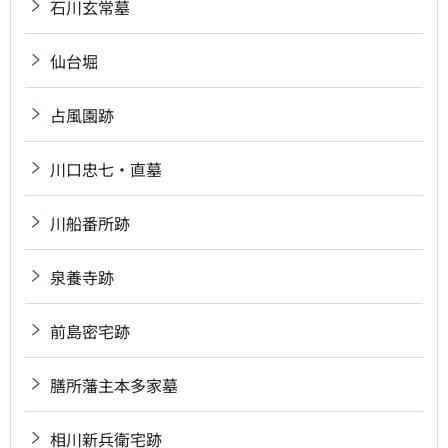
石川玄常墓
仙台堀
占風園跡
川口忠七・直墓
川船番所跡
泉養寺跡
前島密宅跡
膳所藩主本多家墓
相川新兵衛宅跡