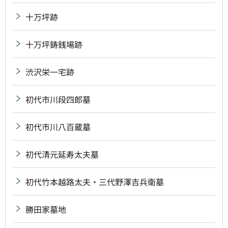
十万坪跡
十万坪鋳銭場跡
渋沢栄一宅跡
初代市川段四郎墓
初代市川八百蔵墓
初代清元延寿太夫墓
初代竹本越路太夫・三代野澤吉兵衛墓
勝田家墓地