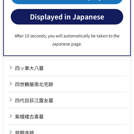
三代・四代・六代若松墓
Displayed in Japanese
三沢局墓
三野村利左衛門宅跡
After 10 seconds, you will automatically be taken to the
Japanese page.
山東京伝誕生の地
四ッ車大八墓
四世鶴屋南北宅跡
四代目荻江露友墓
紫檀楼古喜墓
慈眼寺跡