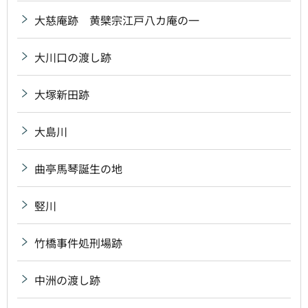
大慈庵跡 黄檗宗江戸八カ庵の一
大川口の渡し跡
大塚新田跡
大島川
曲亭馬琴誕生の地
竪川
竹橋事件処刑場跡
中洲の渡し跡