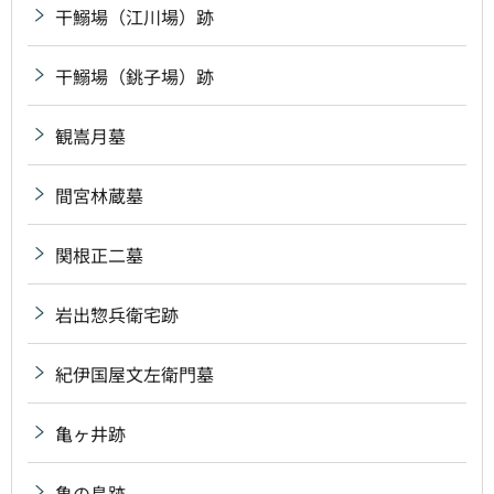
干鰯場（江川場）跡
干鰯場（銚子場）跡
観嵩月墓
間宮林蔵墓
関根正二墓
岩出惣兵衛宅跡
紀伊国屋文左衛門墓
亀ヶ井跡
亀の島跡