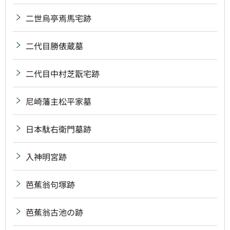
二世烏亭焉馬宅跡
二代目勝俵蔵墓
二代目中村芝翫宅跡
尼崎藩主松平家墓
日本駄右衛門墓跡
入神明宮跡
芭蕉翁句塚跡
芭蕉翁古池の跡