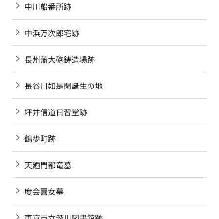
中川船番所跡
中浜万次郎宅跡
長州藩大砲鋳造場跡
長谷川如是閑誕生の地
坪井信道日習堂跡
鶴歩町跡
天廼門都竜墓
度会園女墓
東京市立深川図書館跡