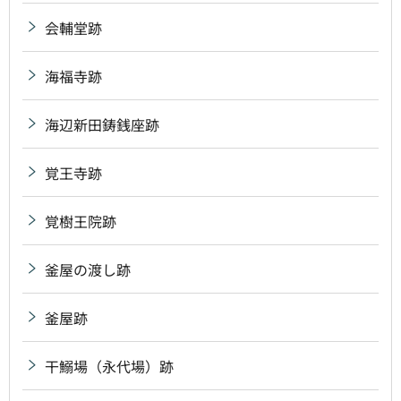
会輔堂跡
海福寺跡
海辺新田鋳銭座跡
覚王寺跡
覚樹王院跡
釜屋の渡し跡
釜屋跡
干鰯場（永代場）跡