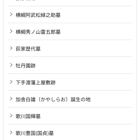
横綱阿武松緑之助墓
横綱秀ノ山雷五郎墓
荻家歴代墓
牡丹園跡
下手渡藩上屋敷跡
加舎白雄（かやしらお）誕生の地
歌川国輝墓
歌川豊国(国貞)墓