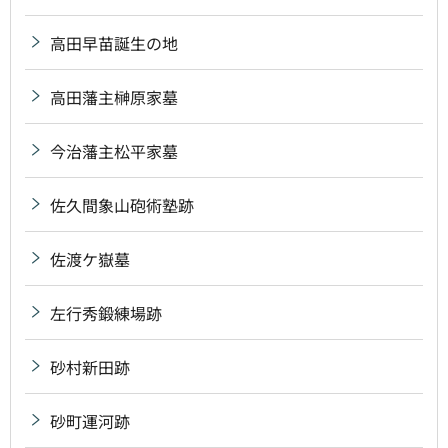
高田早苗誕生の地
高田藩主榊原家墓
今治藩主松平家墓
佐久間象山砲術塾跡
佐渡ケ嶽墓
左行秀鍛練場跡
砂村新田跡
砂町運河跡