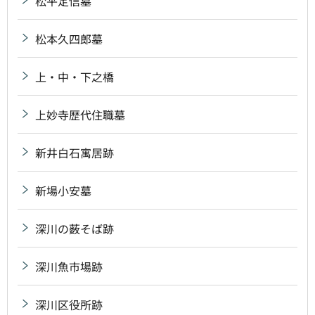
松平定信墓
松本久四郎墓
上・中・下之橋
上妙寺歴代住職墓
新井白石寓居跡
新場小安墓
深川の薮そば跡
深川魚市場跡
深川区役所跡