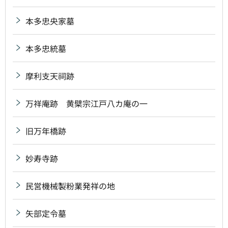
本多忠央家墓
本多忠統墓
摩利支天祠跡
万祥庵跡 黄檗宗江戸八カ庵の一
旧万年橋跡
妙寿寺跡
民営機械製粉業発祥の地
矢部定令墓