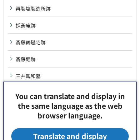
再製塩製造所跡
採荼庵跡
斎藤鶴磯宅跡
斎藤堀跡
三井親和墓
三角屋鋪跡
You can translate and display in
the same language as the web
三十三間堂跡
browser language.
三代・四代・五代山響墓
Translate and display