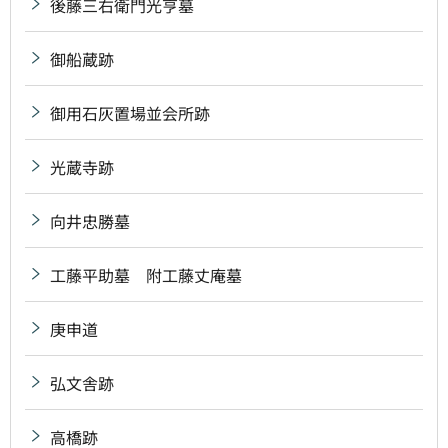
後藤三右衛門光亨墓
御船蔵跡
御用石灰置場並会所跡
光蔵寺跡
向井忠勝墓
工藤平助墓 附工藤丈庵墓
庚申道
弘文舎跡
高橋跡