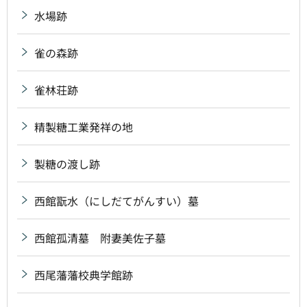
水場跡
雀の森跡
雀林荘跡
精製糖工業発祥の地
製糖の渡し跡
西館翫水（にしだてがんすい）墓
西館孤清墓 附妻美佐子墓
西尾藩藩校典学館跡