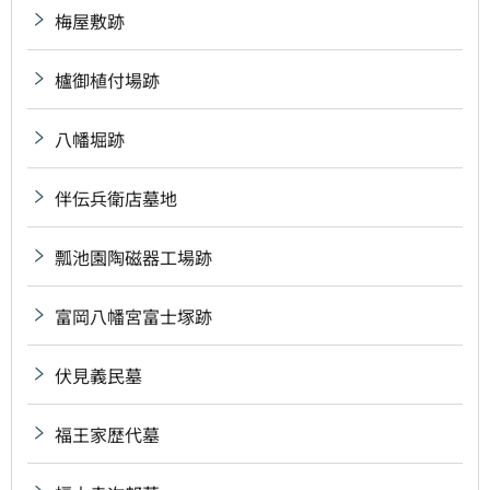
梅屋敷跡
櫨御植付場跡
八幡堀跡
伴伝兵衛店墓地
瓢池園陶磁器工場跡
富岡八幡宮富士塚跡
伏見義民墓
福王家歴代墓