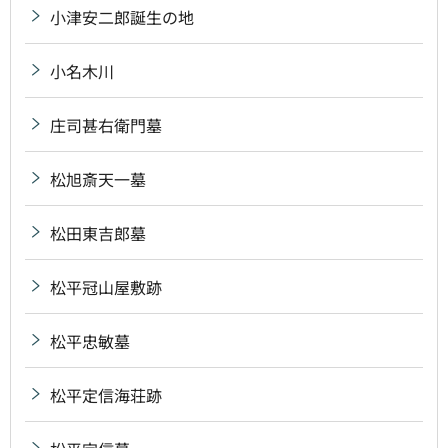
小津安二郎誕生の地
小名木川
庄司甚右衛門墓
松旭斎天一墓
松田東吉郎墓
松平冠山屋敷跡
松平忠敏墓
松平定信海荘跡