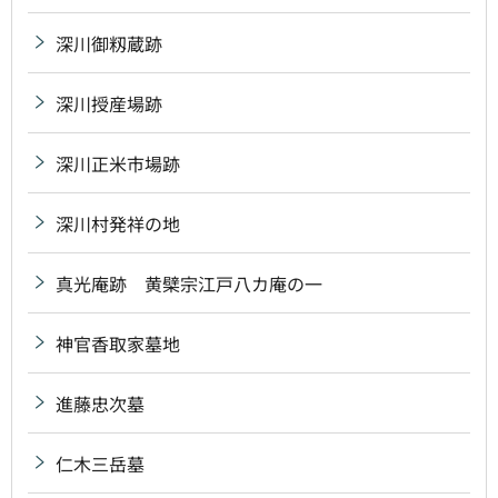
深川御籾蔵跡
深川授産場跡
深川正米市場跡
深川村発祥の地
真光庵跡 黄檗宗江戸八カ庵の一
神官香取家墓地
進藤忠次墓
仁木三岳墓