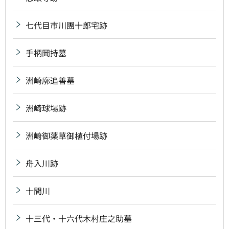
七代目市川團十郎宅跡
手柄岡持墓
洲崎廓追善墓
洲崎球場跡
洲崎御薬草御植付場跡
舟入川跡
十間川
十三代・十六代木村庄之助墓