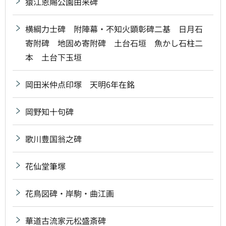
猿江恩賜公園由来碑
横綱力士碑 附陣幕・不知火顕彰碑二基 日月石
寄附碑 地固め寄附碑 土台石垣 魚かし石柱二
本 土台下玉垣
岡田米仲点印塚 天明6年在銘
岡野知十句碑
歌川豊国翁之碑
花仙堂筆塚
花鳥図碑・岸駒・曲江画
華道古流家元松盛斎碑