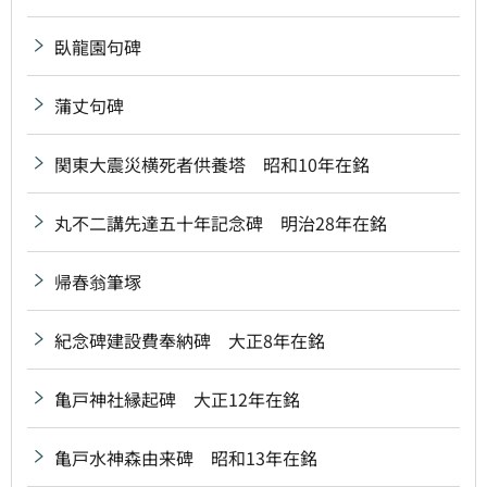
臥龍園句碑
蒲丈句碑
関東大震災横死者供養塔 昭和10年在銘
丸不二講先達五十年記念碑 明治28年在銘
帰春翁筆塚
紀念碑建設費奉納碑 大正8年在銘
亀戸神社縁起碑 大正12年在銘
亀戸水神森由来碑 昭和13年在銘