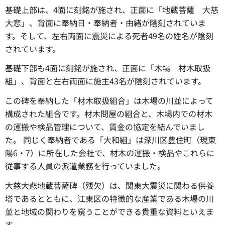
基礎上部は、4面に刻銘が施され、正面に「地蔵菩薩 大慈
大悲」、背面に奉納日・奉納者・由緒が陰刻されていま
す。そして、左右両面に震災による死者49名の姓名が陰刻
されています。
基礎下部も4面に刻銘が施され、正面に「木場 材木取扱
組」、背面と左右両面に施主43名が陰刻されています。
この碑を奉納した「材木取扱組合」は木場の川並によって
構成された組合です。材木問屋の組合と、木場内での材木
の運搬や検品管理について、賃金の協定を結んでいまし
た。 同じく奉納者である「大和組」は深川区豊住町（現東
陽6・7）に所在した会社で、材木の運搬・検品やこれらに
従事する人員の派遣業務を行っていました。
大慈大悲地蔵菩薩碑（残欠）は、関東大震災に関わる供養
塔であるとともに、江東区の特徴的な産業である木場の川
並と地域の関わりを窺うことができる貴重な資料といえま
す。