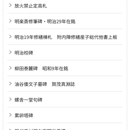
放火禁止定高札
明楽斎修筆碑・明治29年在銘
明治19年修繕棟札 附内陣修繕産子総代他書上板
明治校碑
柳田泰麓碑 昭和9年在銘
油谷倭文子墓碑 賀茂真淵誌
螺舎一堂句碑
累卵塔碑