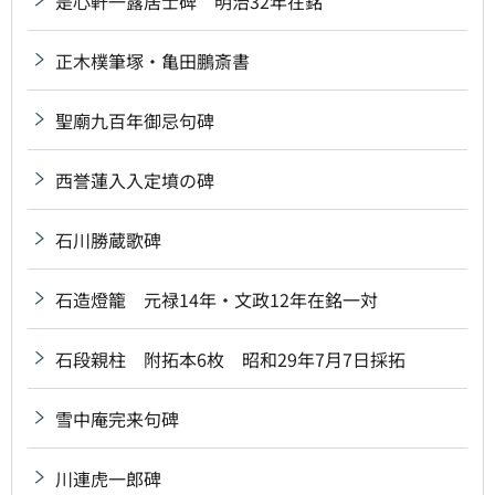
是心軒一露居士碑 明治32年在銘
正木樸筆塚・亀田鵬斎書
聖廟九百年御忌句碑
西誉蓮入入定墳の碑
石川勝蔵歌碑
石造燈籠 元禄14年・文政12年在銘一対
石段親柱 附拓本6枚 昭和29年7月7日採拓
雪中庵完来句碑
川連虎一郎碑