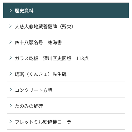
歴史資料
大慈大悲地蔵菩薩碑（残欠）
四十八願名号 祐海書
ガラス乾板 深川区史図版 113点
珺琚（くんきょ）先生碑
コンクリート方塊
たのみの辞碑
フレットミル粉砕機ローラー