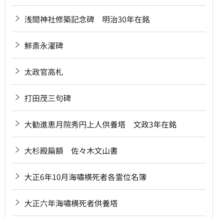
浅間神社修築記念碑 明治30年在銘
鮮斎永濯碑
太政官高札
打田茂三句碑
大勧進恵月院秀円上人供養塔 文政3年在銘
大杉殿扁額 佐々木文山書
大正6年10月海嘯横死者各霊位名簿
大正六年海嘯横死者供養塔