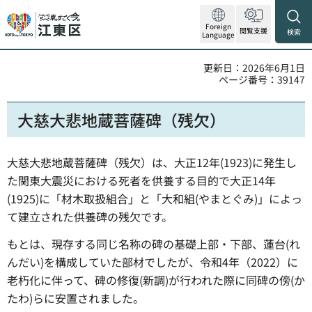
Foreign
閲覧支援
検索
Language
更新日：2026年6月1日
ページ番号：39147
大慈大悲地蔵菩薩碑（残欠）
大慈大悲地蔵菩薩碑（残欠）は、大正12年(1923)に発生し
た関東大震災における死者を供養する目的で大正14年
(1925)に「材木取扱組合」と「大和組(やまとぐみ)」によっ
て建立された供養碑の残欠です。
もとは、現存する同じ名称の碑の基礎上部・下部、蓮台(れ
んだい)を構成していた部材でしたが、令和4年（2022）に
老朽化に伴って、碑の修復(新調)が行われた際に同碑の傍(か
たわ)らに安置されました。