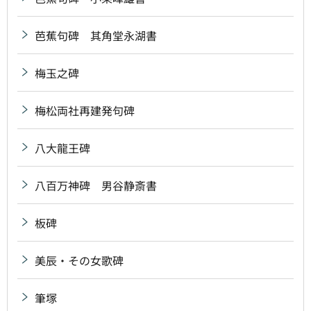
芭蕉句碑 其角堂永湖書
梅玉之碑
梅松両社再建発句碑
八大龍王碑
八百万神碑 男谷静斎書
板碑
美辰・その女歌碑
筆塚