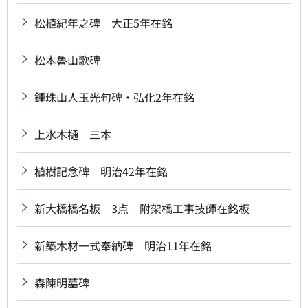
松植紀年之碑 大正5年在銘
松本魯山歌碑
鍾珠山人玉光句碑・弘化2年在銘
上水木樋 三本
植樹記念碑 明治42年在銘
新大橋橋名板 3点 附架橋工事技師在銘板
新築木材一式奉納碑 明治11年在銘
森陳明墓碑