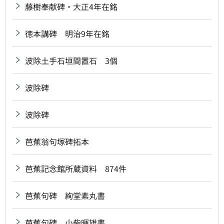
藤樹奉献碑・大正4年在銘
徳本講碑 明治9年在銘
波除土手石垣間置石 3個
波除碑
波除碑
芭蕉翁句塚碑拓本
芭蕉記念館所蔵資料 874件
芭蕉句碑 絢堂素丸書
芭蕉句碑 小柴暉雄書