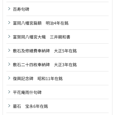
百寿句碑
富岡八幡宮扁額 明治4年在銘
富賀岡八幡宮大幟 三井親和書
敷石及修繕費奉納碑 大正5年在銘
敷石二十四枚奉納碑 大正3年在銘
復興記念碑 昭和11年在銘
平花庵雨什句碑
墓石 宝永6年在銘