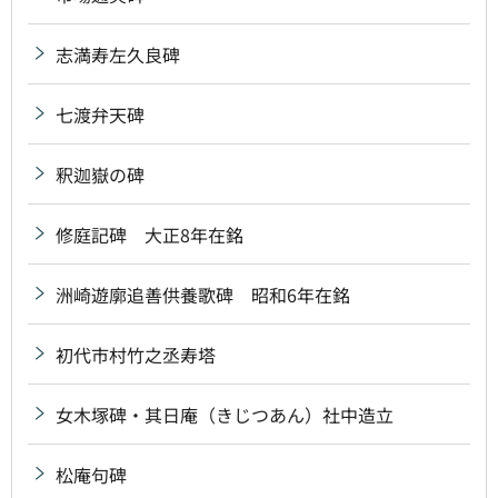
志満寿左久良碑
七渡弁天碑
釈迦嶽の碑
修庭記碑 大正8年在銘
洲崎遊廓追善供養歌碑 昭和6年在銘
初代市村竹之丞寿塔
女木塚碑・其日庵（きじつあん）社中造立
松庵句碑