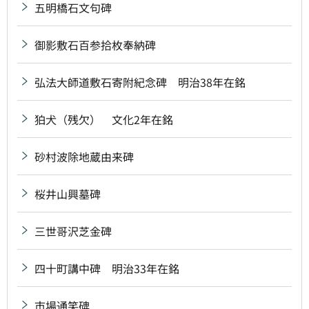
五明橋石文句碑
御影敷石百参拾枚奉納碑
弘法大師道敷石寄附紀念碑 明治38年在銘
狛犬（残欠） 文化2年在銘
砂村波除地蔵由来碑
桜井山興墓碑
三世哥沢芝金碑
四十町講中碑 明治33年在銘
市場通笑碑