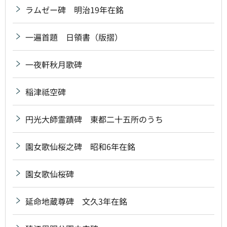
ラムゼー碑 明治19年在銘
一遍首題 日領書（版摺）
一夜軒秋月歌碑
稲津祗空碑
円光大師霊蹟碑 東都二十五所のうち
園女歌仙桜之碑 昭和6年在銘
園女歌仙桜碑
延命地蔵尊碑 文久3年在銘