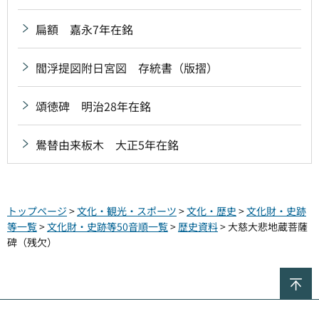
扁額 嘉永7年在銘
閻浮提図附日宮図 存統書（版摺）
頌徳碑 明治28年在銘
鷽替由来板木 大正5年在銘
トップページ
>
文化・観光・スポーツ
>
文化・歴史
>
文化財・史跡
等一覧
>
文化財・史跡等50音順一覧
>
歴史資料
> 大慈大悲地蔵菩薩
碑（残欠）
ペ