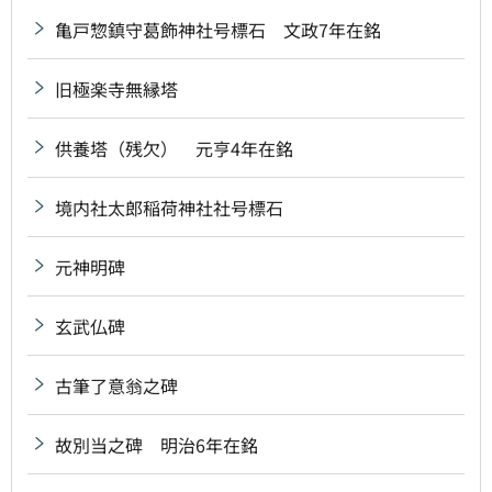
亀戸惣鎮守葛飾神社号標石 文政7年在銘
旧極楽寺無縁塔
供養塔（残欠） 元亨4年在銘
境内社太郎稲荷神社社号標石
元神明碑
玄武仏碑
古筆了意翁之碑
故別当之碑 明治6年在銘