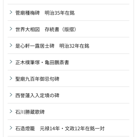
菅廟種梅碑 明治35年在銘
世界大相図 存統書（版摺）
是心軒一露居士碑 明治32年在銘
正木樸筆塚・亀田鵬斎書
聖廟九百年御忌句碑
西誉蓮入入定墳の碑
石川勝蔵歌碑
石造燈籠 元禄14年・文政12年在銘一対