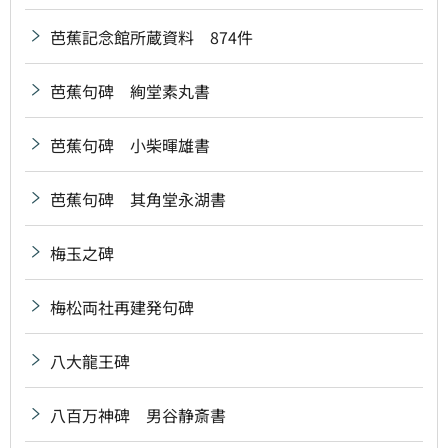
芭蕉記念館所蔵資料 874件
芭蕉句碑 絢堂素丸書
芭蕉句碑 小柴暉雄書
芭蕉句碑 其角堂永湖書
梅玉之碑
梅松両社再建発句碑
八大龍王碑
八百万神碑 男谷静斎書