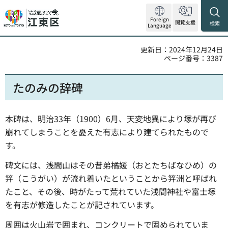
Foreign
閲覧支援
検索
Language
更新日：2024年12月24日
ページ番号：3387
たのみの辞碑
本碑は、明治33年（1900）6月、天変地異により塚が再び
崩れてしまうことを憂えた有志により建てられたもので
す。
碑文には、浅間山はその昔弟橘媛（おとたちばなひめ）の
笄（こうがい）が流れ着いたということから笄洲と呼ばれ
たこと、その後、時がたって荒れていた浅間神社や富士塚
を有志が修造したことが記されています。
周囲は火山岩で囲まれ、コンクリートで固められていま