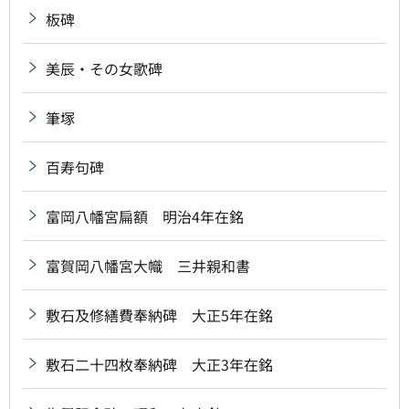
板碑
美辰・その女歌碑
筆塚
百寿句碑
富岡八幡宮扁額 明治4年在銘
富賀岡八幡宮大幟 三井親和書
敷石及修繕費奉納碑 大正5年在銘
敷石二十四枚奉納碑 大正3年在銘