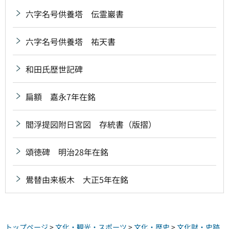
六字名号供養塔 伝霊巖書
六字名号供養塔 祐天書
和田氏歴世記碑
扁額 嘉永7年在銘
閻浮提図附日宮図 存統書（版摺）
頌徳碑 明治28年在銘
鷽替由来板木 大正5年在銘
トップページ
>
文化・観光・スポーツ
>
文化・歴史
>
文化財・史跡