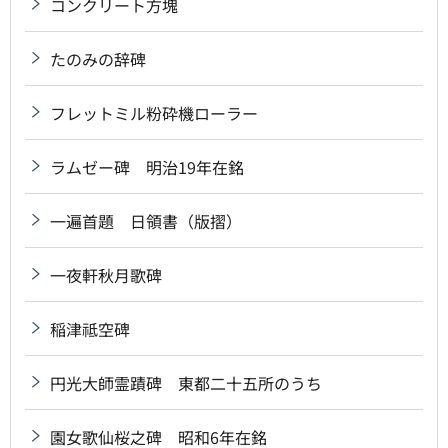
コンクリート方塊
たのみの辞碑
フレットミル粉砕機ローラー
ラムゼー碑 明治19年在銘
一遍首題 日領書（版摺）
一夜軒秋月歌碑
稲津祗空碑
円光大師霊蹟碑 東都二十五所のうち
園女歌仙桜之碑 昭和6年在銘