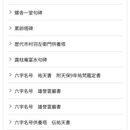
螺舎一堂句碑
累卵塔碑
歴代市村羽左衛門供養塔
露柱庵富水句碑
六字名号 祐天書 附天保9年祐梵鑑定書
六字名号 雄誉霊巖書
六字名号 雄誉霊巖書
六字名号供養塔 伝祐天書