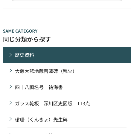
同じ分類から探す
歴史資料
大慈大悲地蔵菩薩碑（残欠）
四十八願名号 祐海書
ガラス乾板 深川区史図版 113点
珺琚（くんきょ）先生碑