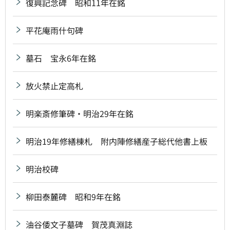
復興記念碑 昭和11年在銘
平花庵雨什句碑
墓石 宝永6年在銘
放火禁止定高札
明楽斎修筆碑・明治29年在銘
明治19年修繕棟札 附内陣修繕産子総代他書上板
明治校碑
柳田泰麓碑 昭和9年在銘
油谷倭文子墓碑 賀茂真淵誌