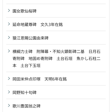
園女歌仙桜碑
延命地蔵尊碑 文久3年在銘
猿江恩賜公園由来碑
横綱力士碑 附陣幕・不知火顕彰碑二基 日月石
寄附碑 地固め寄附碑 土台石垣 魚かし石柱二
本 土台下玉垣
岡田米仲点印塚 天明6年在銘
岡野知十句碑
歌川豊国翁之碑