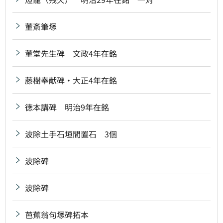
董斎筆塚
董堂先生碑 文政4年在銘
藤樹奉献碑・大正4年在銘
徳本講碑 明治9年在銘
波除土手石垣間置石 3個
波除碑
波除碑
芭蕉翁句塚碑拓本