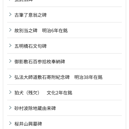
古筆了意翁之碑
故別当之碑 明治6年在銘
五明橋石文句碑
御影敷石百参拾枚奉納碑
弘法大師道敷石寄附紀念碑 明治38年在銘
狛犬（残欠） 文化2年在銘
砂村波除地蔵由来碑
桜井山興墓碑