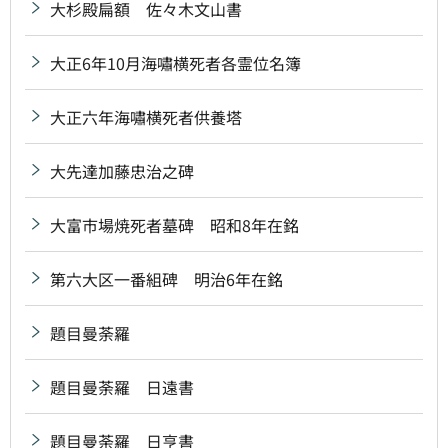
大杉殿扁額 佐々木文山書
大正6年10月海嘯横死者各霊位名簿
大正六年海嘯横死者供養塔
大先達加藤忠治之碑
大富市場焼死者墓碑 昭和8年在銘
第六大区一番組碑 明治6年在銘
題目曼荼羅
題目曼荼羅 日遠書
題目曼荼羅 日亨書