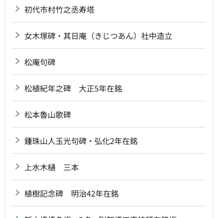
初代市村竹之丞寿塔
女木塚碑・其日庵（きじつあん）社中造立
松庵句碑
松植紀年之碑 大正5年在銘
松本魯山歌碑
鍾珠山人玉光句碑・弘化2年在銘
上水木樋 三本
植樹記念碑 明治42年在銘