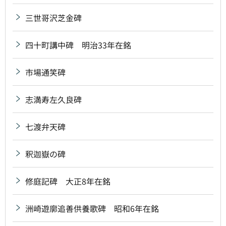
三世哥沢芝金碑
四十町講中碑 明治33年在銘
市場通笑碑
志満寿左久良碑
七渡弁天碑
釈迦嶽の碑
修庭記碑 大正8年在銘
洲崎遊廓追善供養歌碑 昭和6年在銘