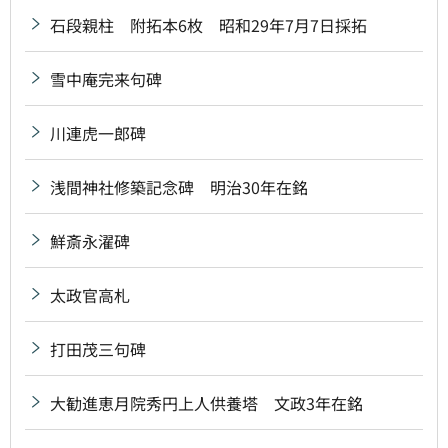
石段親柱 附拓本6枚 昭和29年7月7日採拓
雪中庵完来句碑
川連虎一郎碑
浅間神社修築記念碑 明治30年在銘
鮮斎永濯碑
太政官高札
打田茂三句碑
大勧進恵月院秀円上人供養塔 文政3年在銘