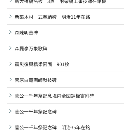
新大橋橋名板 3点 附架橋工事技師在銘板
新築木材一式奉納碑 明治11年在銘
森陳明墓碑
森羅亭万象歌碑
震災復興橋梁図面 901枚
菅原白竜画師献技碑
菅公一千年祭記念境内全図銅板寄附碑
菅公一千年祭記念碑
菅公一千年祭記念碑 明治35年在銘