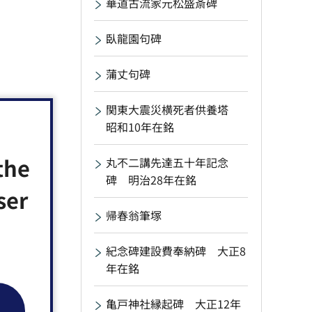
華道古流家元松盛斎碑
臥龍園句碑
蒲丈句碑
関東大震災横死者供養塔
昭和10年在銘
the
丸不二講先達五十年記念
碑 明治28年在銘
ser
帰春翁筆塚
紀念碑建設費奉納碑 大正8
年在銘
亀戸神社縁起碑 大正12年