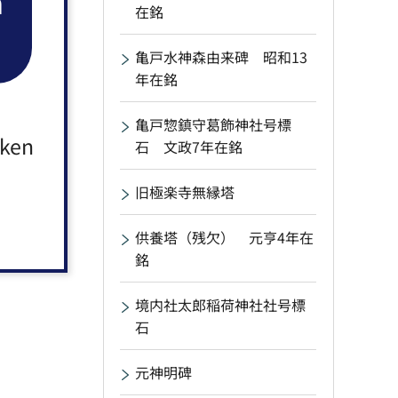
n
在銘
亀戸水神森由来碑 昭和13
年在銘
亀戸惣鎮守葛飾神社号標
aken
石 文政7年在銘
旧極楽寺無縁塔
供養塔（残欠） 元亨4年在
銘
境内社太郎稲荷神社社号標
石
元神明碑