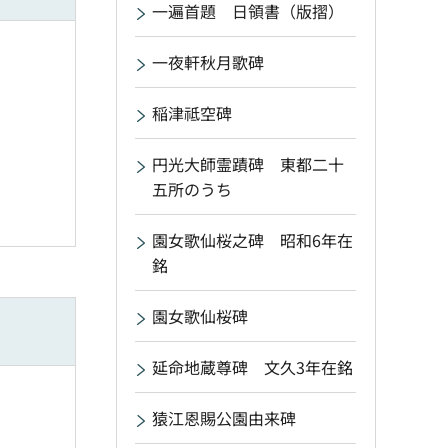
一遍首題 日領書（版摺）
一夜軒秋月歌碑
稲津祗空碑
円光大師霊蹟碑 東都二十
五所のうち
園女歌仙桜之碑 昭和6年在
銘
園女歌仙桜碑
延命地蔵尊碑 文久3年在銘
猿江恩賜公園由来碑