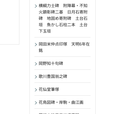
横綱力士碑 附陣幕・不知
火顕彰碑二基 日月石寄附
碑 地固め寄附碑 土台石
垣 魚かし石柱二本 土台
下玉垣
岡田米仲点印塚 天明6年在
銘
岡野知十句碑
歌川豊国翁之碑
花仙堂筆塚
花鳥図碑・岸駒・曲江画