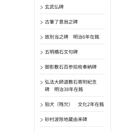
玄武仏碑
古筆了意翁之碑
故別当之碑 明治6年在銘
五明橋石文句碑
御影敷石百参拾枚奉納碑
弘法大師道敷石寄附紀念
碑 明治38年在銘
狛犬（残欠） 文化2年在銘
砂村波除地蔵由来碑