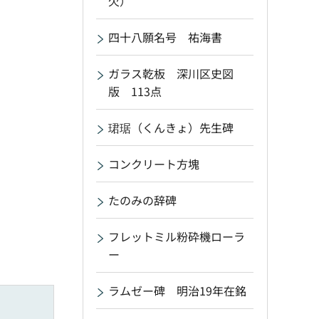
欠）
四十八願名号 祐海書
ガラス乾板 深川区史図
版 113点
珺琚（くんきょ）先生碑
コンクリート方塊
たのみの辞碑
フレットミル粉砕機ローラ
ー
ラムゼー碑 明治19年在銘