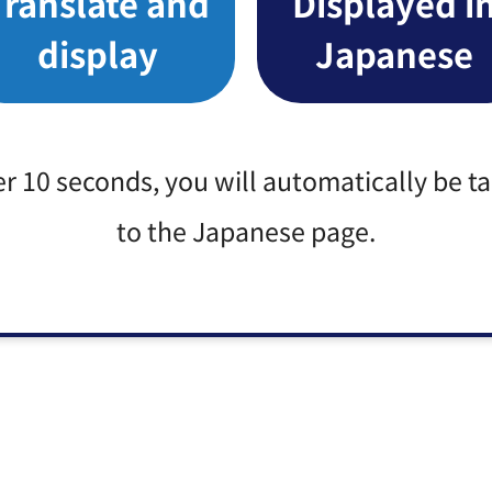
Translate and
Displayed i
display
Japanese
er 10 seconds, you will automatically be t
to the Japanese page.