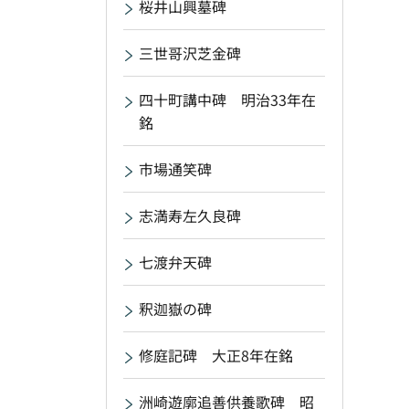
桜井山興墓碑
三世哥沢芝金碑
四十町講中碑 明治33年在
銘
市場通笑碑
志満寿左久良碑
七渡弁天碑
釈迦嶽の碑
修庭記碑 大正8年在銘
洲崎遊廓追善供養歌碑 昭