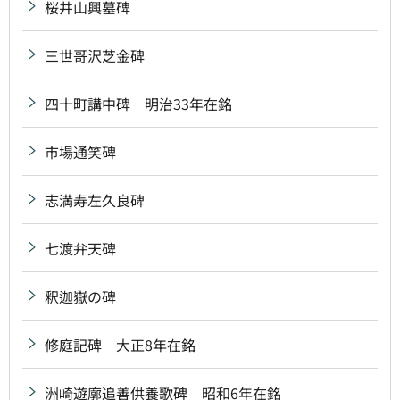
桜井山興墓碑
三世哥沢芝金碑
四十町講中碑 明治33年在銘
市場通笑碑
志満寿左久良碑
七渡弁天碑
釈迦嶽の碑
修庭記碑 大正8年在銘
洲崎遊廓追善供養歌碑 昭和6年在銘