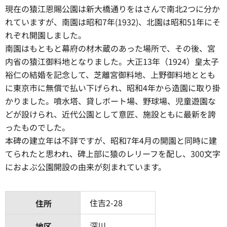
現在の猿江恩賜公園は新大橋通りをはさんで南北2つに分か
れていますが、南園は昭和7年(1932)、北園は昭和51年にそ
れぞれ開園しました。
南園はもともと幕府の材木蔵のあった場所で、その後、宮
内省の猿江御料地となりました。大正13年（1924）皇太子
裕仁の結婚を記念して、芝離宮御料地、上野御料地ととも
に東京市に無償で払い下げられ、昭和4年から造園に取り掛
かりました。噴水塔、貸しボート場、野球場、児童遊園な
どが設けられ、近代公園として意匠、施設ともに最新を誇
ったものでした。
本碑の建立年は不詳ですが、昭和7年4月の開園と同時に建
てられたと思われ、碑上部に猿のレリーフを配し、300文字
におよぶ公園開設の由来が刻まれています。
住吉2-28
住所
深川
地区