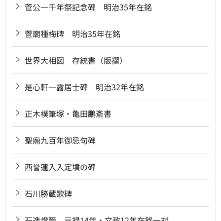
菅公一千年祭記念碑 明治35年在銘
菅廟種梅碑 明治35年在銘
世界大相図 存統書（版摺）
是心軒一露居士碑 明治32年在銘
正木樸筆塚・亀田鵬斎書
聖廟九百年御忌句碑
西誉蓮入入定墳の碑
石川勝蔵歌碑
石造燈籠 元禄14年・文政12年在銘一対