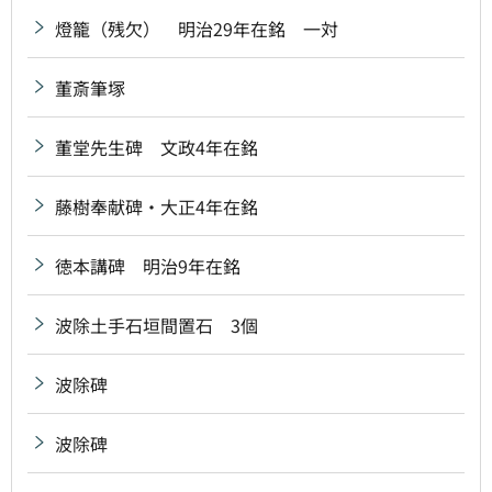
燈籠（残欠） 明治29年在銘 一対
董斎筆塚
董堂先生碑 文政4年在銘
藤樹奉献碑・大正4年在銘
徳本講碑 明治9年在銘
波除土手石垣間置石 3個
波除碑
波除碑