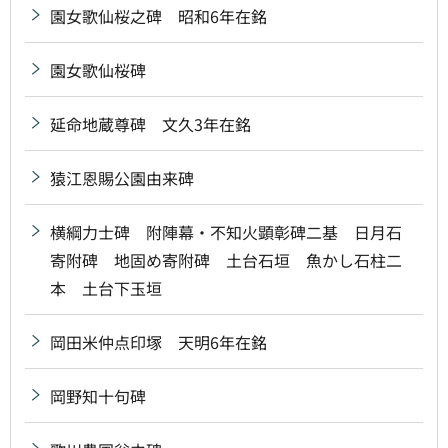
園女歌仙桜之碑 昭和6年在銘
園女歌仙桜碑
延命地蔵尊碑 文久3年在銘
猿江恩賜公園由来碑
横綱力士碑 附陣幕・不知火顕彰碑二基 日月石
寄附碑 地固め寄附碑 土台石垣 魚かし石柱二
本 土台下玉垣
岡田米仲点印塚 天明6年在銘
岡野知十句碑