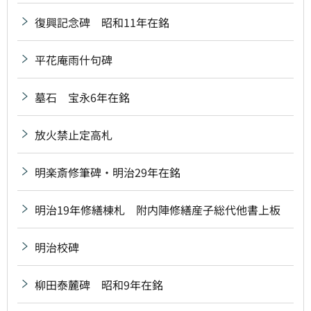
復興記念碑 昭和11年在銘
平花庵雨什句碑
墓石 宝永6年在銘
放火禁止定高札
明楽斎修筆碑・明治29年在銘
明治19年修繕棟札 附内陣修繕産子総代他書上板
明治校碑
柳田泰麓碑 昭和9年在銘