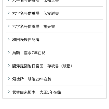
六字名号供養塔 伝祐天書
六字名号供養塔 伝霊巖書
六字名号供養塔 祐天書
和田氏歴世記碑
扁額 嘉永7年在銘
閻浮提図附日宮図 存統書（版摺）
頌徳碑 明治28年在銘
鷽替由来板木 大正5年在銘