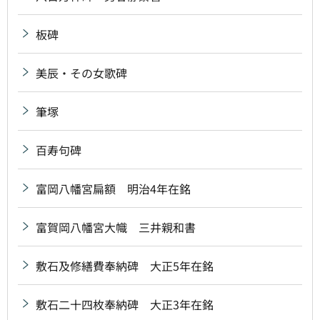
板碑
美辰・その女歌碑
筆塚
百寿句碑
富岡八幡宮扁額 明治4年在銘
富賀岡八幡宮大幟 三井親和書
敷石及修繕費奉納碑 大正5年在銘
敷石二十四枚奉納碑 大正3年在銘