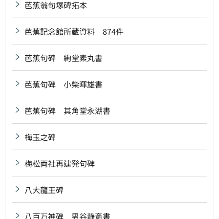
芭蕉翁句塚碑拓本
芭蕉記念館所蔵資料 874件
芭蕉句碑 絢堂素丸書
芭蕉句碑 小柴暉雄書
芭蕉句碑 其角堂永湖書
梅玉之碑
梅松両社再建発句碑
八大龍王碑
八百万神碑 男谷静斎書