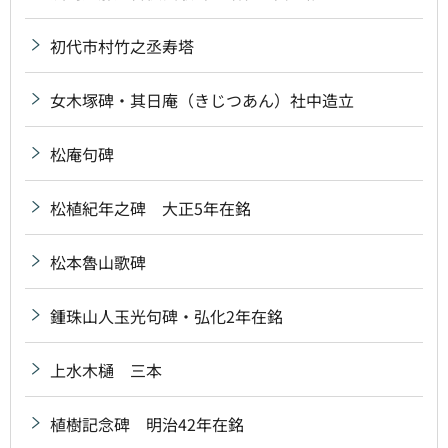
初代市村竹之丞寿塔
女木塚碑・其日庵（きじつあん）社中造立
松庵句碑
松植紀年之碑 大正5年在銘
松本魯山歌碑
鍾珠山人玉光句碑・弘化2年在銘
上水木樋 三本
植樹記念碑 明治42年在銘