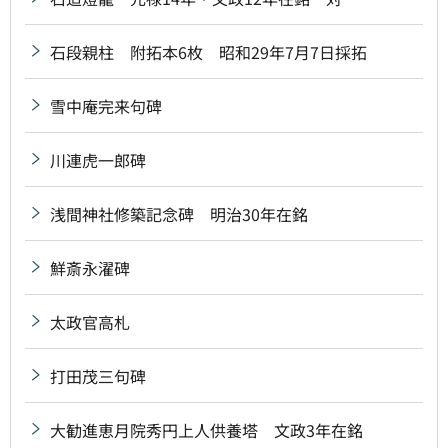
石段親柱 附拓本6枚 昭和29年7月7日採拓
雪中庵完来句碑
川連虎一郎碑
浅間神社修築記念碑 明治30年在銘
鮮斎永濯碑
太政官高札
打田茂三句碑
大勧進恵月院秀円上人供養塔 文政3年在銘