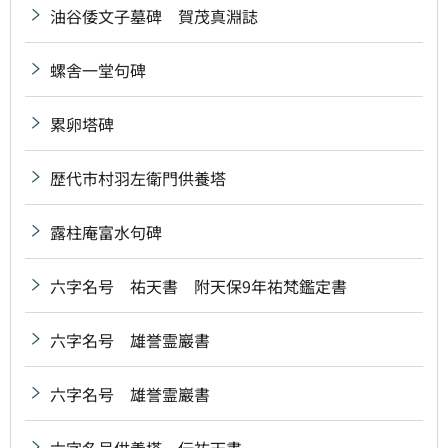
油谷倭文子墓碑 賀茂真淵誌
螺舎一堂句碑
累卵塔碑
歴代市村羽左衛門供養塔
露柱庵富水句碑
六字名号 祐天書 附天保9年祐梵鑑定書
六字名号 雄誉霊巖書
六字名号 雄誉霊巖書