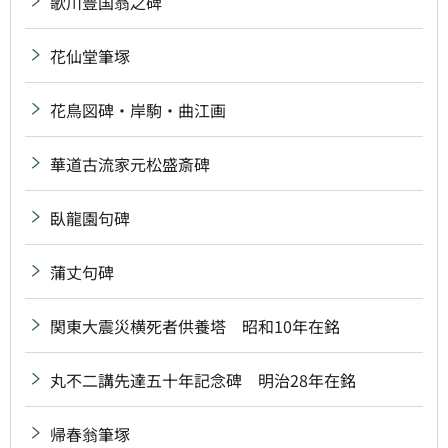
歌川豊国翁之碑
花仙堂筆塚
花鳥図碑・岸駒・曲江画
華道古流家元松盛斎碑
臥龍園句碑
蒲丈句碑
関東大震災横死者供養塔 昭和10年在銘
丸不二講先達五十年記念碑 明治28年在銘
帰春翁筆塚