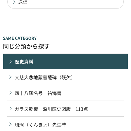
同じ分類から探す
歴史資料
大慈大悲地蔵菩薩碑（残欠）
四十八願名号 祐海書
ガラス乾板 深川区史図版 113点
珺琚（くんきょ）先生碑