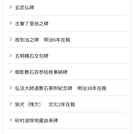
玄武仏碑
古筆了意翁之碑
故別当之碑 明治6年在銘
五明橋石文句碑
御影敷石百参拾枚奉納碑
弘法大師道敷石寄附紀念碑 明治38年在銘
狛犬（残欠） 文化2年在銘
砂村波除地蔵由来碑