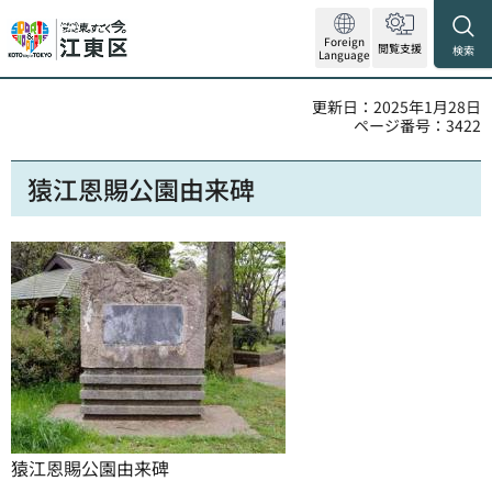
Foreign
閲覧支援
検索
Language
更新日：2025年1月28日
ページ番号：3422
猿江恩賜公園由来碑
猿江恩賜公園由来碑