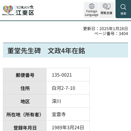
Foreign
閲覧支援
検索
Language
更新日：2025年1月28日
ページ番号：3404
董堂先生碑 文政4年在銘
135-0021
郵便番号
白河2-7-10
住所
深川
地区
宜雲寺
所在地（所有者）
1989年3月24日
登録年月日