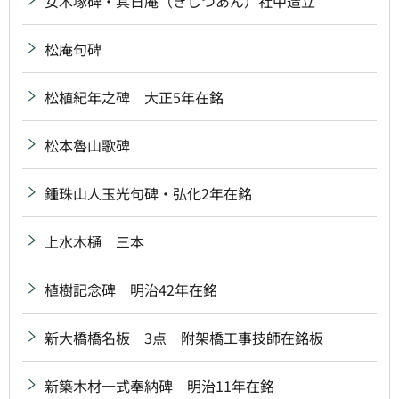
女木塚碑・其日庵（きじつあん）社中造立
松庵句碑
松植紀年之碑 大正5年在銘
松本魯山歌碑
鍾珠山人玉光句碑・弘化2年在銘
上水木樋 三本
植樹記念碑 明治42年在銘
新大橋橋名板 3点 附架橋工事技師在銘板
新築木材一式奉納碑 明治11年在銘