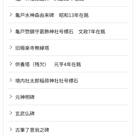
亀戸水神森由来碑 昭和13年在銘
亀戸惣鎮守葛飾神社号標石 文政7年在銘
旧極楽寺無縁塔
供養塔（残欠） 元亨4年在銘
境内社太郎稲荷神社社号標石
元神明碑
玄武仏碑
古筆了意翁之碑