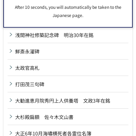
雪中庵完来句碑
After 10 seconds, you will automatically be taken to the
Japanese page.
川連虎一郎碑
浅間神社修築記念碑 明治30年在銘
鮮斎永濯碑
太政官高札
打田茂三句碑
大勧進恵月院秀円上人供養塔 文政3年在銘
大杉殿扁額 佐々木文山書
大正6年10月海嘯横死者各霊位名簿