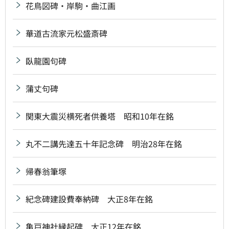
花鳥図碑・岸駒・曲江画
華道古流家元松盛斎碑
臥龍園句碑
蒲丈句碑
関東大震災横死者供養塔 昭和10年在銘
丸不二講先達五十年記念碑 明治28年在銘
帰春翁筆塚
紀念碑建設費奉納碑 大正8年在銘
亀戸神社縁起碑 大正12年在銘