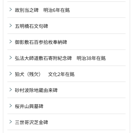
故別当之碑 明治6年在銘
五明橋石文句碑
御影敷石百参拾枚奉納碑
弘法大師道敷石寄附紀念碑 明治38年在銘
狛犬（残欠） 文化2年在銘
砂村波除地蔵由来碑
桜井山興墓碑
三世哥沢芝金碑