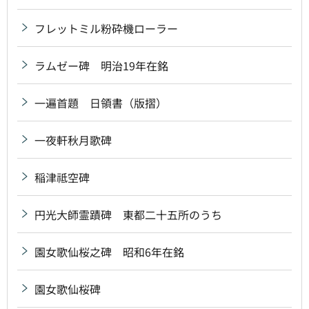
フレットミル粉砕機ローラー
ラムゼー碑 明治19年在銘
一遍首題 日領書（版摺）
一夜軒秋月歌碑
稲津祗空碑
円光大師霊蹟碑 東都二十五所のうち
園女歌仙桜之碑 昭和6年在銘
園女歌仙桜碑