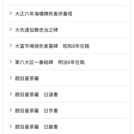
大正六年海嘯横死者供養塔
大先達加藤忠治之碑
大富市場焼死者墓碑 昭和8年在銘
第六大区一番組碑 明治6年在銘
題目曼荼羅
題目曼荼羅 日遠書
題目曼荼羅 日亨書
題目曼荼羅 日厳書