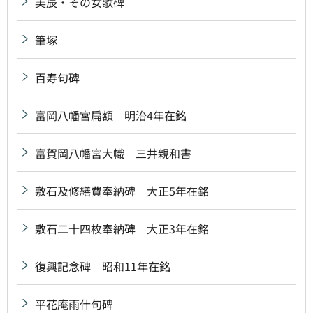
美辰・その女歌碑
筆塚
百寿句碑
富岡八幡宮扁額 明治4年在銘
富賀岡八幡宮大幟 三井親和書
敷石及修繕費奉納碑 大正5年在銘
敷石二十四枚奉納碑 大正3年在銘
復興記念碑 昭和11年在銘
平花庵雨什句碑