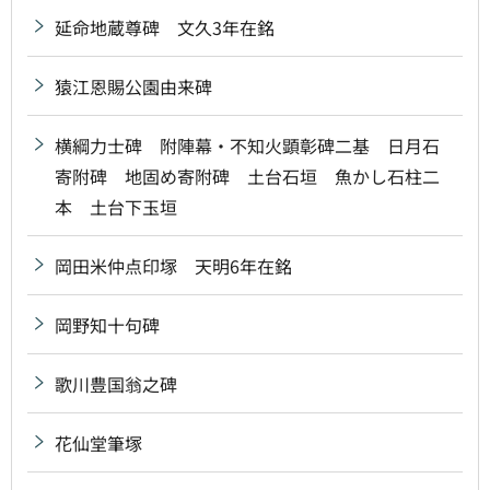
延命地蔵尊碑 文久3年在銘
猿江恩賜公園由来碑
横綱力士碑 附陣幕・不知火顕彰碑二基 日月石
寄附碑 地固め寄附碑 土台石垣 魚かし石柱二
本 土台下玉垣
岡田米仲点印塚 天明6年在銘
岡野知十句碑
歌川豊国翁之碑
花仙堂筆塚