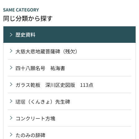
同じ分類から探す
歴史資料
大慈大悲地蔵菩薩碑（残欠）
四十八願名号 祐海書
ガラス乾板 深川区史図版 113点
珺琚（くんきょ）先生碑
コンクリート方塊
たのみの辞碑