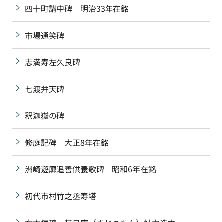
四十町講中碑 明治33年在銘
市場通笑碑
志満寿左久良碑
七渡弁天碑
釈迦嶽の碑
修庭記碑 大正8年在銘
洲崎遊廓追善供養歌碑 昭和6年在銘
初代市村竹之丞寿塔