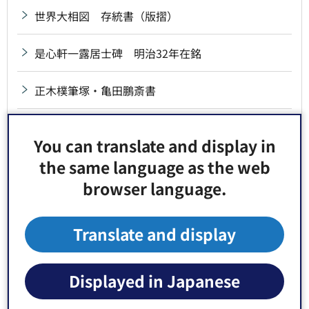
世界大相図 存統書（版摺）
是心軒一露居士碑 明治32年在銘
正木樸筆塚・亀田鵬斎書
聖廟九百年御忌句碑
You can translate and display in
the same language as the web
西誉蓮入入定墳の碑
browser language.
石川勝蔵歌碑
Translate and display
石造燈籠 元禄14年・文政12年在銘一対
石段親柱 附拓本6枚 昭和29年7月7日採拓
Displayed in Japanese