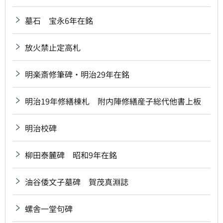
墓石 宝永6年在銘
放火禁止定高札
明楽斎修筆碑・明治29年在銘
明治19年修繕棟札 附内陣修繕産子総代他書上板
明治校碑
柳田泰麓碑 昭和9年在銘
油谷倭文子墓碑 賀茂真淵誌
螺舎一堂句碑