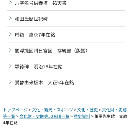
六字名号供養塔 祐天書
和田氏歴世記碑
扁額 嘉永7年在銘
閻浮提図附日宮図 存統書（版摺）
頌徳碑 明治28年在銘
鷽替由来板木 大正5年在銘
トップページ
>
文化・観光・スポーツ
>
文化・歴史
>
文化財・史跡
等一覧
>
文化財・史跡等50音順一覧
>
歴史資料
> 董堂先生碑 文政
4年在銘