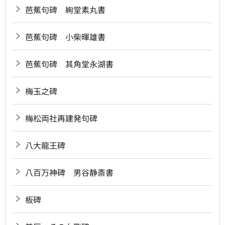
芭蕉句碑 絢堂素丸書
芭蕉句碑 小柴暉雄書
芭蕉句碑 其角堂永湖書
梅玉之碑
梅松両社再建発句碑
八大龍王碑
八百万神碑 男谷静斎書
板碑