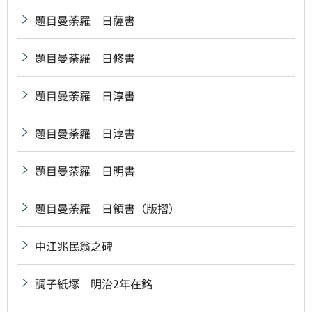
題目曼荼羅 日薩書
題目曼荼羅 日修書
題目曼荼羅 日淳書
題目曼荼羅 日淳書
題目曼荼羅 日明書
題目曼荼羅 日領書（版摺）
中江兆民翁之碑
調子紙塚 明治2年在銘