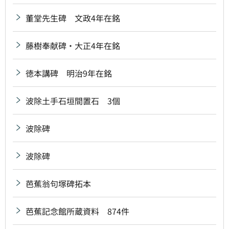
董堂先生碑 文政4年在銘
藤樹奉献碑・大正4年在銘
徳本講碑 明治9年在銘
波除土手石垣間置石 3個
波除碑
波除碑
芭蕉翁句塚碑拓本
芭蕉記念館所蔵資料 874件