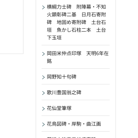
横綱力士碑 附陣幕・不知
火顕彰碑二基 日月石寄附
碑 地固め寄附碑 土台石
垣 魚かし石柱二本 土台
下玉垣
岡田米仲点印塚 天明6年在
銘
岡野知十句碑
歌川豊国翁之碑
花仙堂筆塚
花鳥図碑・岸駒・曲江画