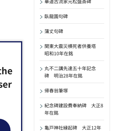
華道古流家元松盛斎碑
臥龍園句碑
蒲丈句碑
関東大震災横死者供養塔
昭和10年在銘
the
丸不二講先達五十年記念
碑 明治28年在銘
ser
帰春翁筆塚
紀念碑建設費奉納碑 大正8
年在銘
亀戸神社縁起碑 大正12年