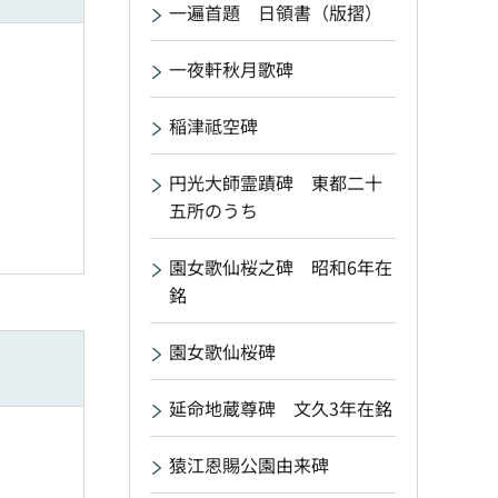
一遍首題 日領書（版摺）
一夜軒秋月歌碑
稲津祗空碑
円光大師霊蹟碑 東都二十
五所のうち
園女歌仙桜之碑 昭和6年在
銘
園女歌仙桜碑
延命地蔵尊碑 文久3年在銘
猿江恩賜公園由来碑