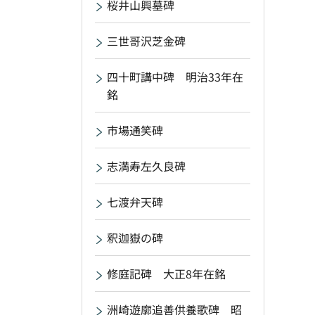
桜井山興墓碑
三世哥沢芝金碑
四十町講中碑 明治33年在
銘
市場通笑碑
志満寿左久良碑
七渡弁天碑
釈迦嶽の碑
修庭記碑 大正8年在銘
洲崎遊廓追善供養歌碑 昭