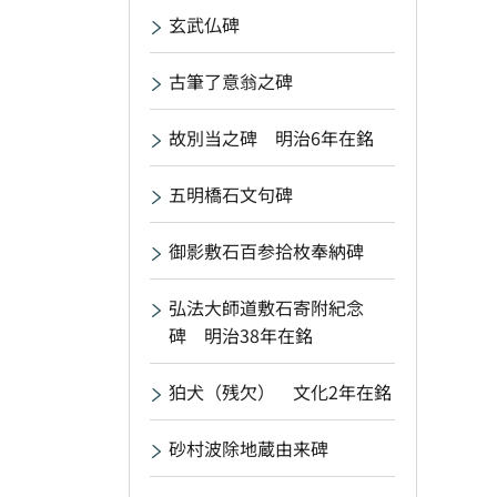
玄武仏碑
古筆了意翁之碑
故別当之碑 明治6年在銘
五明橋石文句碑
御影敷石百参拾枚奉納碑
弘法大師道敷石寄附紀念
碑 明治38年在銘
狛犬（残欠） 文化2年在銘
砂村波除地蔵由来碑