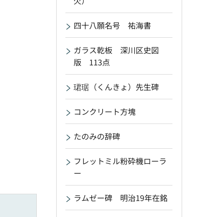
欠）
四十八願名号 祐海書
ガラス乾板 深川区史図
版 113点
珺琚（くんきょ）先生碑
コンクリート方塊
たのみの辞碑
フレットミル粉砕機ローラ
ー
ラムゼー碑 明治19年在銘