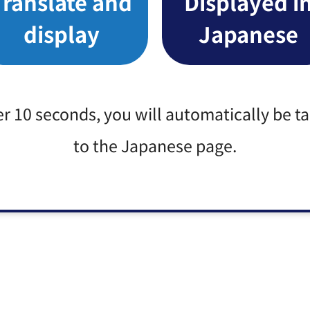
Translate and
Displayed i
display
Japanese
er 10 seconds, you will automatically be t
to the Japanese page.