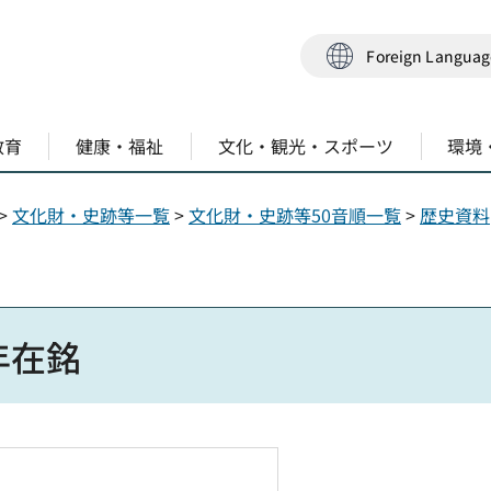
Foreign Langua
教育
健康・福祉
文化・観光・スポーツ
環境
>
文化財・史跡等一覧
>
文化財・史跡等50音順一覧
>
歴史資料
年在銘