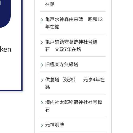
n
在銘
亀戸水神森由来碑 昭和13
年在銘
亀戸惣鎮守葛飾神社号標
aken
石 文政7年在銘
旧極楽寺無縁塔
供養塔（残欠） 元亨4年在
銘
境内社太郎稲荷神社社号標
石
元神明碑