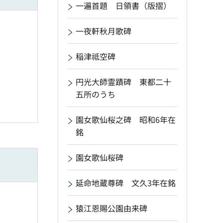
一遍首題 日領書（版摺）
一夜軒秋月歌碑
稲津祗空碑
円光大師霊蹟碑 東都二十
五所のうち
園女歌仙桜之碑 昭和6年在
銘
園女歌仙桜碑
延命地蔵尊碑 文久3年在銘
猿江恩賜公園由来碑