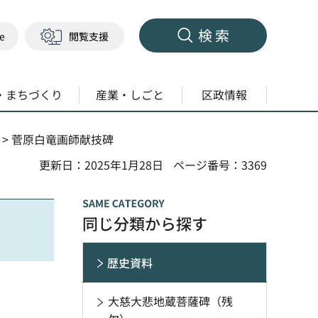
検索
ge
閲覧支援
・まちづくり
産業・しごと
区政情報
> 菅原白竜画師献技碑
更新日：2025年1月28日
ページ番号：3369
同じ分類から探す
歴史資料
大慈大悲地蔵菩薩碑（残