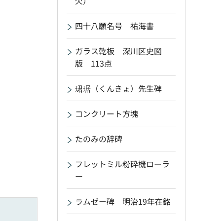
欠）
四十八願名号 祐海書
ガラス乾板 深川区史図
版 113点
珺琚（くんきょ）先生碑
コンクリート方塊
たのみの辞碑
フレットミル粉砕機ローラ
ー
ラムゼー碑 明治19年在銘