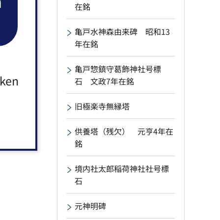
n
在銘
亀戸水神森由来碑 昭和13
年在銘
亀戸惣鎮守葛飾神社号標
aken
石 文政7年在銘
旧極楽寺無縁塔
供養塔（残欠） 元亨4年在
銘
境内社太郎稲荷神社社号標
石
元神明碑