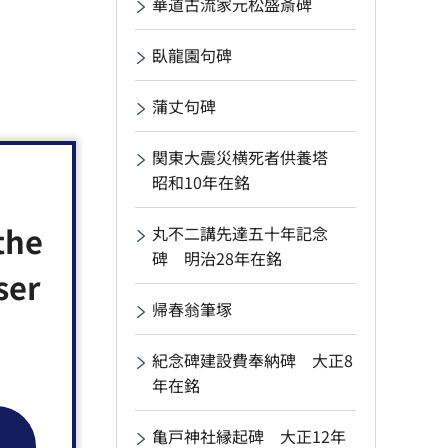
華道古流家元松盛斎碑
臥龍園句碑
蒲丈句碑
関東大震災横死者供養塔
昭和10年在銘
the
丸不二講先達五十年記念
碑 明治28年在銘
ser
帰春翁筆塚
紀念碑建設費奉納碑 大正8
年在銘
亀戸神社縁起碑 大正12年