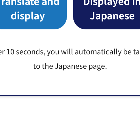
Translate and
Displayed i
display
Japanese
er 10 seconds, you will automatically be t
to the Japanese page.