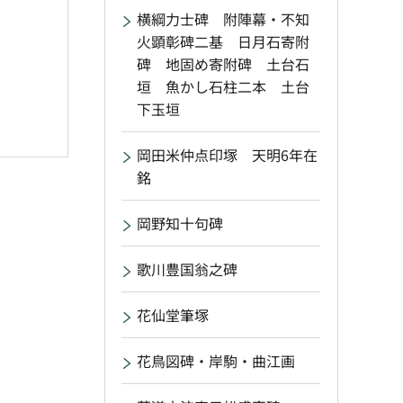
横綱力士碑 附陣幕・不知
火顕彰碑二基 日月石寄附
碑 地固め寄附碑 土台石
垣 魚かし石柱二本 土台
下玉垣
岡田米仲点印塚 天明6年在
銘
岡野知十句碑
歌川豊国翁之碑
花仙堂筆塚
花鳥図碑・岸駒・曲江画