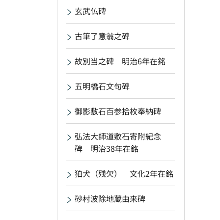
玄武仏碑
古筆了意翁之碑
故別当之碑 明治6年在銘
五明橋石文句碑
御影敷石百参拾枚奉納碑
弘法大師道敷石寄附紀念
碑 明治38年在銘
狛犬（残欠） 文化2年在銘
砂村波除地蔵由来碑