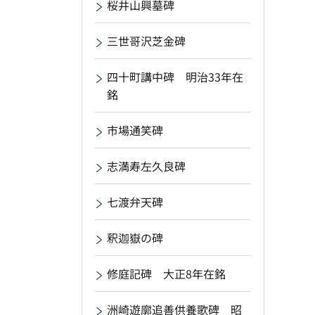
桜井山興墓碑
三世哥沢芝金碑
四十町講中碑 明治33年在
銘
市場通笑碑
志満寿左久良碑
七渡弁天碑
釈迦嶽の碑
修庭記碑 大正8年在銘
洲崎遊廓追善供養歌碑 昭