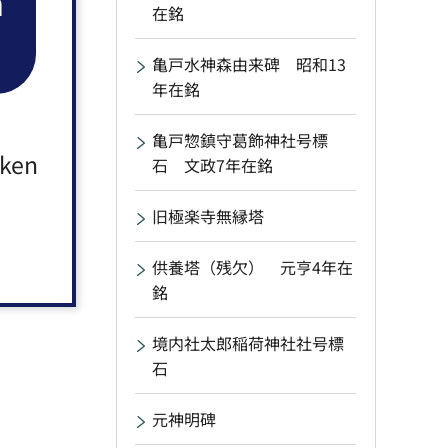
n
在銘
亀戸水神森由来碑 昭和13
年在銘
亀戸惣鎮守葛飾神社号標
aken
石 文政7年在銘
旧極楽寺無縁塔
供養塔（残欠） 元亨4年在
銘
境内社太郎稲荷神社社号標
石
元神明碑