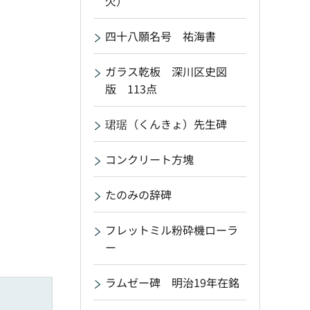
欠）
四十八願名号 祐海書
ガラス乾板 深川区史図
版 113点
珺琚（くんきょ）先生碑
コンクリート方塊
たのみの辞碑
フレットミル粉砕機ローラ
ー
ラムゼー碑 明治19年在銘