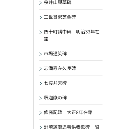
桜井山興墓碑
三世哥沢芝金碑
四十町講中碑 明治33年在
銘
市場通笑碑
志満寿左久良碑
七渡弁天碑
釈迦嶽の碑
修庭記碑 大正8年在銘
洲崎遊廓追善供養歌碑 昭