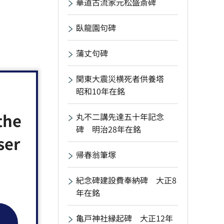
華道古流家元松盛斎碑
臥龍園句碑
蒲丈句碑
関東大震災横死者供養塔
昭和10年在銘
the
丸不二講先達五十年記念
碑 明治28年在銘
ser
帰春翁筆塚
紀念碑建設費奉納碑 大正8
年在銘
亀戸神社縁起碑 大正12年