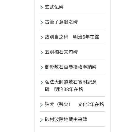
玄武仏碑
古筆了意翁之碑
故別当之碑 明治6年在銘
五明橋石文句碑
御影敷石百参拾枚奉納碑
弘法大師道敷石寄附紀念
碑 明治38年在銘
狛犬（残欠） 文化2年在銘
砂村波除地蔵由来碑