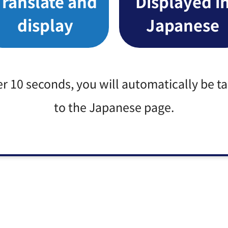
Translate and
Displayed i
display
Japanese
er 10 seconds, you will automatically be t
to the Japanese page.