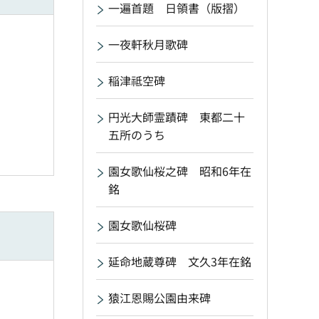
一遍首題 日領書（版摺）
一夜軒秋月歌碑
稲津祗空碑
円光大師霊蹟碑 東都二十
五所のうち
園女歌仙桜之碑 昭和6年在
銘
園女歌仙桜碑
延命地蔵尊碑 文久3年在銘
猿江恩賜公園由来碑