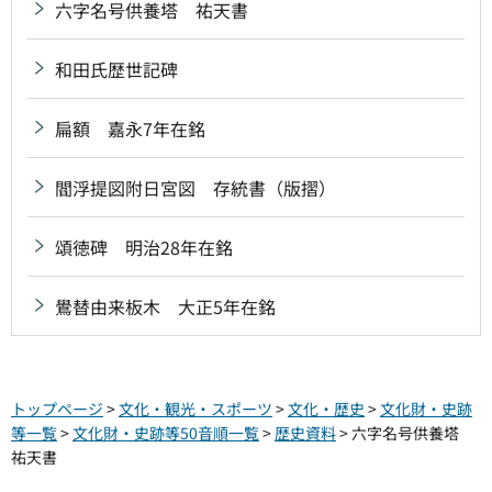
六字名号供養塔 祐天書
和田氏歴世記碑
扁額 嘉永7年在銘
閻浮提図附日宮図 存統書（版摺）
頌徳碑 明治28年在銘
鷽替由来板木 大正5年在銘
トップページ
>
文化・観光・スポーツ
>
文化・歴史
>
文化財・史跡
等一覧
>
文化財・史跡等50音順一覧
>
歴史資料
> 六字名号供養塔
祐天書