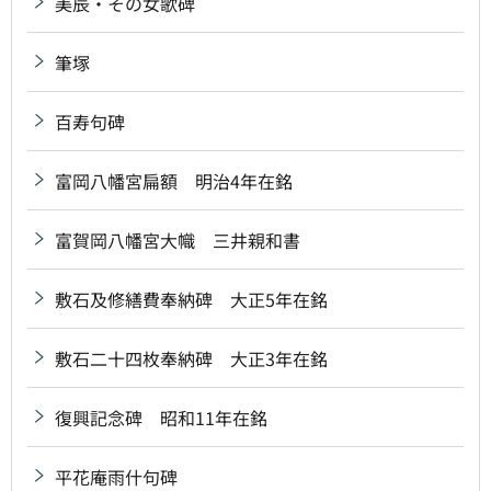
美辰・その女歌碑
筆塚
百寿句碑
富岡八幡宮扁額 明治4年在銘
富賀岡八幡宮大幟 三井親和書
敷石及修繕費奉納碑 大正5年在銘
敷石二十四枚奉納碑 大正3年在銘
復興記念碑 昭和11年在銘
平花庵雨什句碑