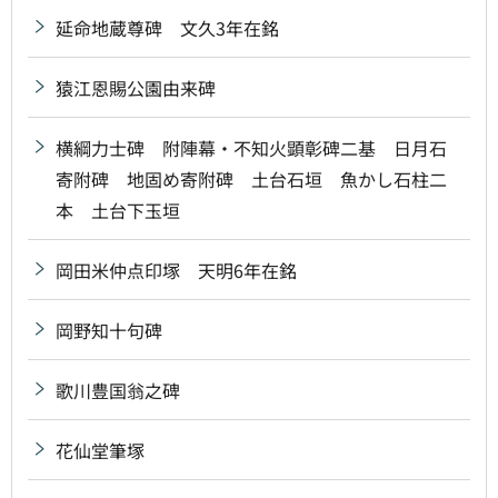
延命地蔵尊碑 文久3年在銘
猿江恩賜公園由来碑
横綱力士碑 附陣幕・不知火顕彰碑二基 日月石
寄附碑 地固め寄附碑 土台石垣 魚かし石柱二
本 土台下玉垣
岡田米仲点印塚 天明6年在銘
岡野知十句碑
歌川豊国翁之碑
花仙堂筆塚