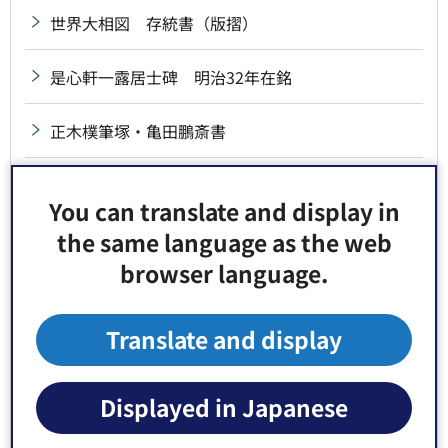
世界大相図 存統書（版摺）
是心軒一露居士碑 明治32年在銘
正木樸筆塚・亀田鵬斎書
聖廟九百年御忌句碑
You can translate and display in
the same language as the web
西誉蓮入入定墳の碑
browser language.
石川勝蔵歌碑
Translate and display
石造燈籠 元禄14年・文政12年在銘一対
石段親柱 附拓本6枚 昭和29年7月7日採拓
Displayed in Japanese