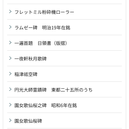
フレットミル粉砕機ローラー
ラムゼー碑 明治19年在銘
一遍首題 日領書（版摺）
一夜軒秋月歌碑
稲津祗空碑
円光大師霊蹟碑 東都二十五所のうち
園女歌仙桜之碑 昭和6年在銘
園女歌仙桜碑