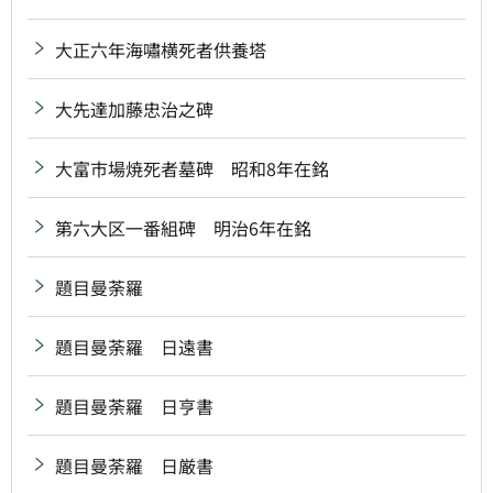
大正六年海嘯横死者供養塔
大先達加藤忠治之碑
大富市場焼死者墓碑 昭和8年在銘
第六大区一番組碑 明治6年在銘
題目曼荼羅
題目曼荼羅 日遠書
題目曼荼羅 日亨書
題目曼荼羅 日厳書