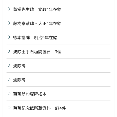
董堂先生碑 文政4年在銘
藤樹奉献碑・大正4年在銘
徳本講碑 明治9年在銘
波除土手石垣間置石 3個
波除碑
波除碑
芭蕉翁句塚碑拓本
芭蕉記念館所蔵資料 874件