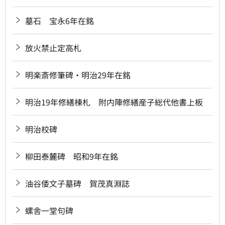
墓石 宝永6年在銘
放火禁止定高札
明楽斎修筆碑・明治29年在銘
明治19年修繕棟札 附内陣修繕産子総代他書上板
明治校碑
柳田泰麓碑 昭和9年在銘
油谷倭文子墓碑 賀茂真淵誌
螺舎一堂句碑