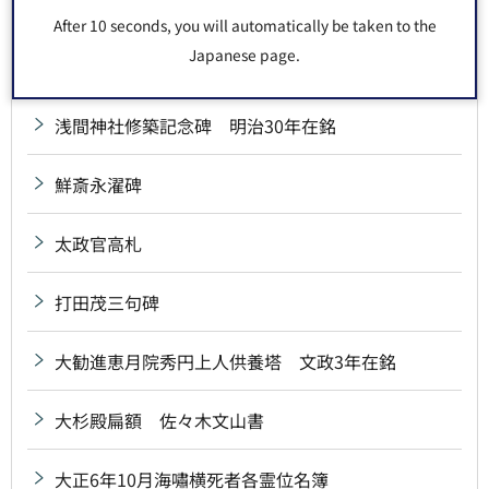
雪中庵完来句碑
After 10 seconds, you will automatically be taken to the
Japanese page.
川連虎一郎碑
浅間神社修築記念碑 明治30年在銘
鮮斎永濯碑
太政官高札
打田茂三句碑
大勧進恵月院秀円上人供養塔 文政3年在銘
大杉殿扁額 佐々木文山書
大正6年10月海嘯横死者各霊位名簿