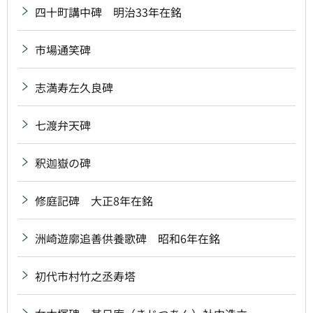
四十町講中碑 明治33年在銘
市場通笑碑
志満寿左久良碑
七渡弁天碑
釈迦嶽の碑
修庭記碑 大正8年在銘
洲崎遊廓追善供養歌碑 昭和6年在銘
初代市村竹之丞寿塔