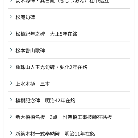
女木塚碑・其日庵（きじつあん）社中造立
松庵句碑
松植紀年之碑 大正5年在銘
松本魯山歌碑
鍾珠山人玉光句碑・弘化2年在銘
上水木樋 三本
植樹記念碑 明治42年在銘
新大橋橋名板 3点 附架橋工事技師在銘板
新築木材一式奉納碑 明治11年在銘