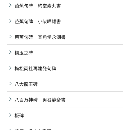
芭蕉句碑 絢堂素丸書
芭蕉句碑 小柴暉雄書
芭蕉句碑 其角堂永湖書
梅玉之碑
梅松両社再建発句碑
八大龍王碑
八百万神碑 男谷静斎書
板碑