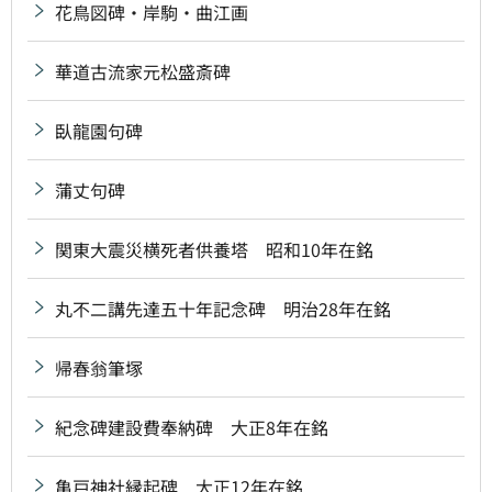
花鳥図碑・岸駒・曲江画
華道古流家元松盛斎碑
臥龍園句碑
蒲丈句碑
関東大震災横死者供養塔 昭和10年在銘
丸不二講先達五十年記念碑 明治28年在銘
帰春翁筆塚
紀念碑建設費奉納碑 大正8年在銘
亀戸神社縁起碑 大正12年在銘