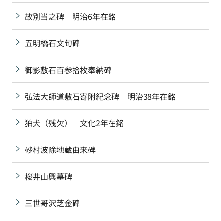
故別当之碑 明治6年在銘
五明橋石文句碑
御影敷石百参拾枚奉納碑
弘法大師道敷石寄附紀念碑 明治38年在銘
狛犬（残欠） 文化2年在銘
砂村波除地蔵由来碑
桜井山興墓碑
三世哥沢芝金碑