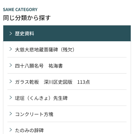
同じ分類から探す
歴史資料
大慈大悲地蔵菩薩碑（残欠）
四十八願名号 祐海書
ガラス乾板 深川区史図版 113点
珺琚（くんきょ）先生碑
コンクリート方塊
たのみの辞碑