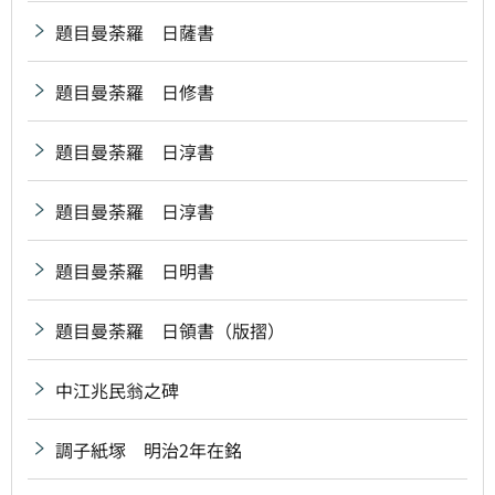
題目曼荼羅 日薩書
題目曼荼羅 日修書
題目曼荼羅 日淳書
題目曼荼羅 日淳書
題目曼荼羅 日明書
題目曼荼羅 日領書（版摺）
中江兆民翁之碑
調子紙塚 明治2年在銘