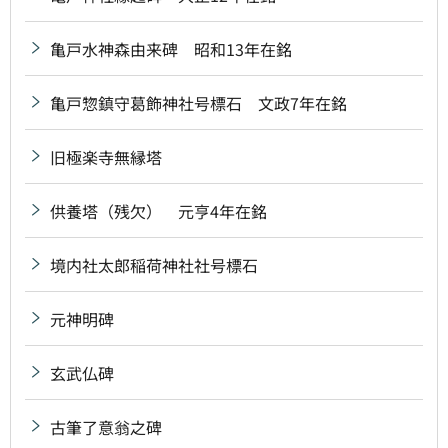
亀戸水神森由来碑 昭和13年在銘
亀戸惣鎮守葛飾神社号標石 文政7年在銘
旧極楽寺無縁塔
供養塔（残欠） 元亨4年在銘
境内社太郎稲荷神社社号標石
元神明碑
玄武仏碑
古筆了意翁之碑