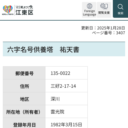
Foreign
閲覧支援
検索
Language
更新日：2025年1月28日
ページ番号：3407
六字名号供養塔 祐天書
135-0022
郵便番号
三好2-17-14
住所
深川
地区
雲光院
所在地（所有者）
1982年3月15日
登録年月日