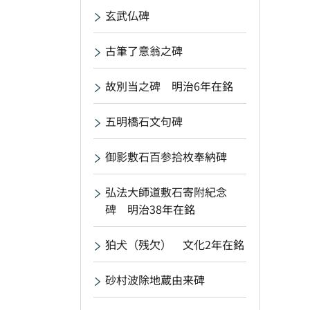
玄武仏碑
古筆了意翁之碑
故別当之碑 明治6年在銘
五明橋石文句碑
御影敷石百参拾枚奉納碑
弘法大師道敷石寄附紀念
碑 明治38年在銘
狛犬（残欠） 文化2年在銘
砂村波除地蔵由来碑