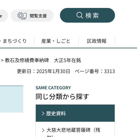
検索
ge
閲覧支援
・まちづくり
産業・しごと
区政情報
> 敷石及修繕費奉納碑 大正5年在銘
更新日：2025年1月30日
ページ番号：3313
同じ分類から探す
歴史資料
大慈大悲地蔵菩薩碑（残