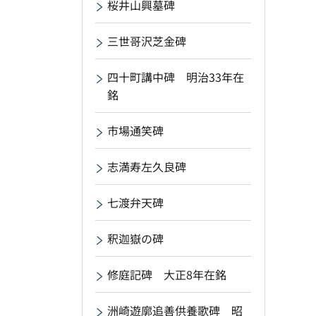
桜井山興墓碑
三世哥沢芝金碑
四十町講中碑 明治33年在
銘
市場通笑碑
志満寿左久良碑
七渡弁天碑
釈迦嶽の碑
修庭記碑 大正8年在銘
洲崎遊廓追善供養歌碑 昭