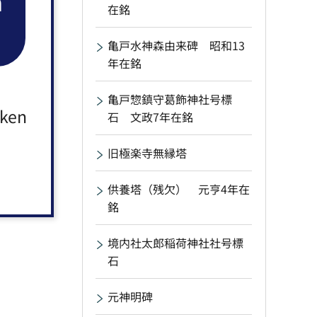
n
在銘
亀戸水神森由来碑 昭和13
年在銘
亀戸惣鎮守葛飾神社号標
aken
石 文政7年在銘
旧極楽寺無縁塔
供養塔（残欠） 元亨4年在
銘
境内社太郎稲荷神社社号標
石
元神明碑