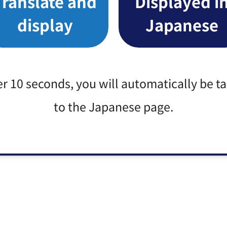
Translate and
Displayed i
display
Japanese
er 10 seconds, you will automatically be t
to the Japanese page.