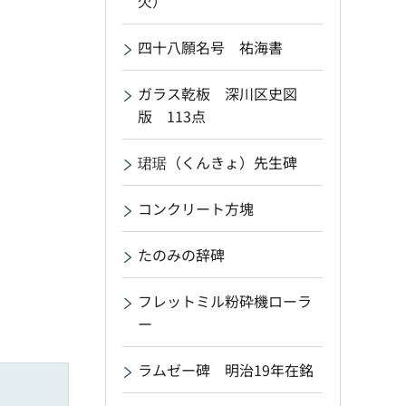
欠）
四十八願名号 祐海書
ガラス乾板 深川区史図
版 113点
珺琚（くんきょ）先生碑
コンクリート方塊
たのみの辞碑
フレットミル粉砕機ローラ
ー
ラムゼー碑 明治19年在銘