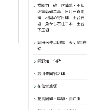
横綱力士碑 附陣幕・不知
火顕彰碑二基 日月石寄附
碑 地固め寄附碑 土台石
垣 魚かし石柱二本 土台
下玉垣
岡田米仲点印塚 天明6年在
銘
岡野知十句碑
歌川豊国翁之碑
花仙堂筆塚
花鳥図碑・岸駒・曲江画