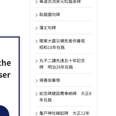
華道古流家元松盛斎碑
臥龍園句碑
蒲丈句碑
関東大震災横死者供養塔
昭和10年在銘
the
丸不二講先達五十年記念
碑 明治28年在銘
ser
帰春翁筆塚
紀念碑建設費奉納碑 大正8
年在銘
亀戸神社縁起碑 大正12年