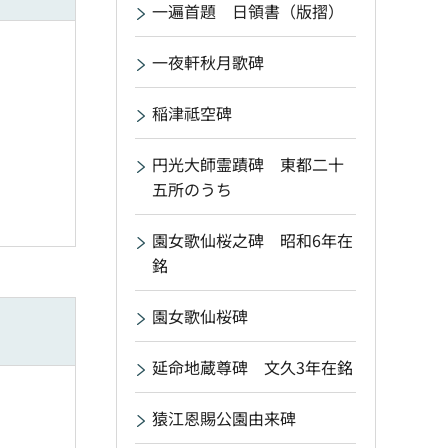
一遍首題 日領書（版摺）
一夜軒秋月歌碑
稲津祗空碑
円光大師霊蹟碑 東都二十
五所のうち
園女歌仙桜之碑 昭和6年在
銘
園女歌仙桜碑
延命地蔵尊碑 文久3年在銘
猿江恩賜公園由来碑