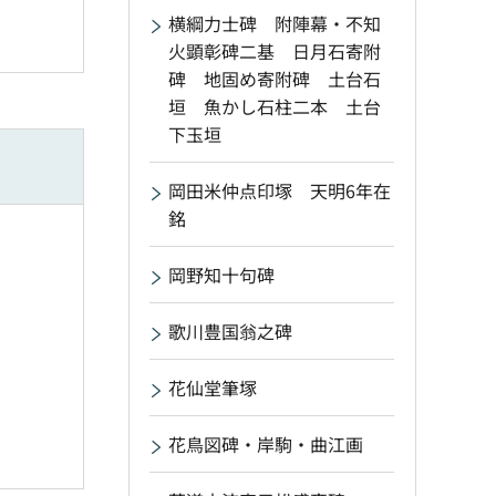
横綱力士碑 附陣幕・不知
火顕彰碑二基 日月石寄附
碑 地固め寄附碑 土台石
垣 魚かし石柱二本 土台
下玉垣
岡田米仲点印塚 天明6年在
銘
岡野知十句碑
歌川豊国翁之碑
花仙堂筆塚
花鳥図碑・岸駒・曲江画