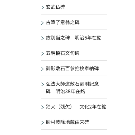
玄武仏碑
古筆了意翁之碑
故別当之碑 明治6年在銘
五明橋石文句碑
御影敷石百参拾枚奉納碑
弘法大師道敷石寄附紀念
碑 明治38年在銘
狛犬（残欠） 文化2年在銘
砂村波除地蔵由来碑