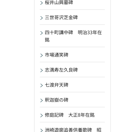
桜井山興墓碑
三世哥沢芝金碑
四十町講中碑 明治33年在
銘
市場通笑碑
志満寿左久良碑
七渡弁天碑
釈迦嶽の碑
修庭記碑 大正8年在銘
洲崎遊廓追善供養歌碑 昭