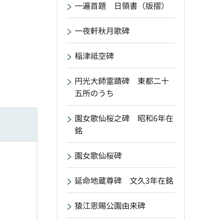
一遍首題 日領書（版摺）
一夜軒秋月歌碑
稲津祗空碑
円光大師霊蹟碑 東都二十
五所のうち
園女歌仙桜之碑 昭和6年在
銘
園女歌仙桜碑
延命地蔵尊碑 文久3年在銘
猿江恩賜公園由来碑