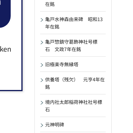
n
在銘
亀戸水神森由来碑 昭和13
年在銘
亀戸惣鎮守葛飾神社号標
aken
石 文政7年在銘
旧極楽寺無縁塔
供養塔（残欠） 元亨4年在
銘
境内社太郎稲荷神社社号標
石
元神明碑