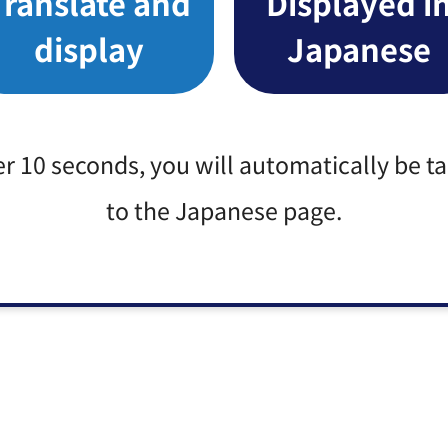
Translate and
Displayed i
display
Japanese
er 10 seconds, you will automatically be t
to the Japanese page.