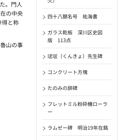
欠）
した。門人
現在の中央
四十八願名号 祐海書
幸得と称
ガラス乾板 深川区史図
版 113点
で魯山の事
珺琚（くんきょ）先生碑
コンクリート方塊
たのみの辞碑
フレットミル粉砕機ローラ
ー
ラムゼー碑 明治19年在銘