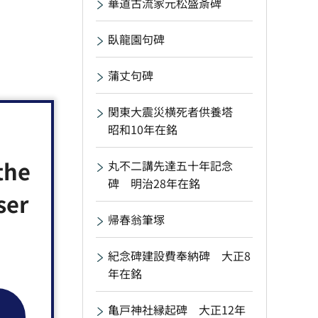
華道古流家元松盛斎碑
臥龍園句碑
蒲丈句碑
関東大震災横死者供養塔
昭和10年在銘
the
丸不二講先達五十年記念
碑 明治28年在銘
ser
帰春翁筆塚
紀念碑建設費奉納碑 大正8
年在銘
亀戸神社縁起碑 大正12年