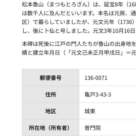
松本魯山（まつもとろざん）は、延宝8年（1
は数千人に及んだといいます。本名は元房、
区）で暮らしていましたが、元文元年（173
し、後に卜仙と号しました。元文3年10月16
本碑は死後に江戸の門人たちが魯山の出身地
績と建立年月日（「元文己未正月甲戌日」＝元
郵便番号
136-0071
住所
亀戸3-43-3
地区
城東
所在地（所有者）
普門院