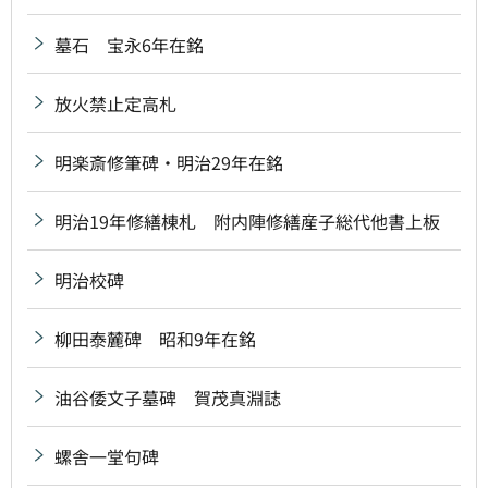
墓石 宝永6年在銘
放火禁止定高札
明楽斎修筆碑・明治29年在銘
明治19年修繕棟札 附内陣修繕産子総代他書上板
明治校碑
柳田泰麓碑 昭和9年在銘
油谷倭文子墓碑 賀茂真淵誌
螺舎一堂句碑