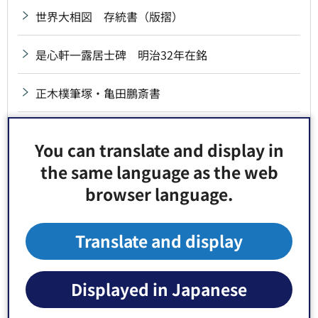
世界大相図 存統書（版摺）
是心軒一露居士碑 明治32年在銘
正木樸筆塚・亀田鵬斎書
聖廟九百年御忌句碑
You can translate and display in
the same language as the web
西誉蓮入入定墳の碑
browser language.
石川勝蔵歌碑
Translate and display
石造燈籠 元禄14年・文政12年在銘一対
石段親柱 附拓本6枚 昭和29年7月7日採拓
Displayed in Japanese