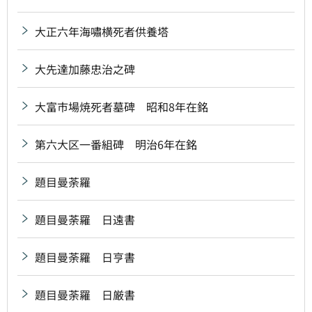
大正六年海嘯横死者供養塔
大先達加藤忠治之碑
大富市場焼死者墓碑 昭和8年在銘
第六大区一番組碑 明治6年在銘
題目曼荼羅
題目曼荼羅 日遠書
題目曼荼羅 日亨書
題目曼荼羅 日厳書