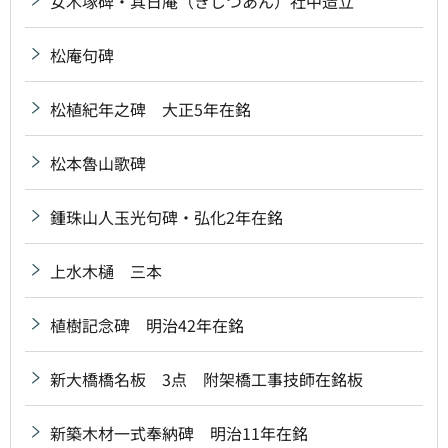
女木塚碑・其日庵（きじつあん）社中造立
松庵句碑
松植紀年之碑 大正5年在銘
松本魯山歌碑
鍾珠山人玉光句碑・弘化2年在銘
上水木樋 三本
植樹記念碑 明治42年在銘
新大橋橋名板 3点 附架橋工事技師在銘板
新築木材一式奉納碑 明治11年在銘