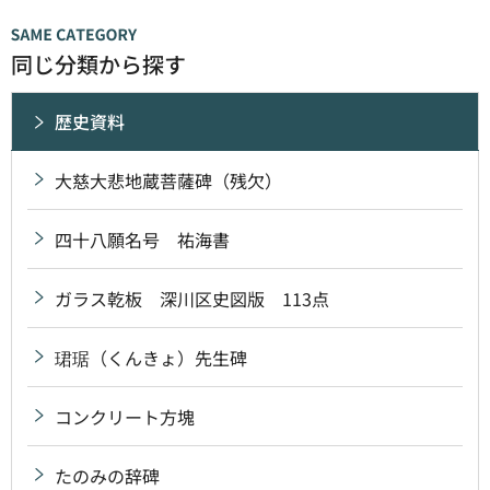
同じ分類から探す
歴史資料
大慈大悲地蔵菩薩碑（残欠）
四十八願名号 祐海書
ガラス乾板 深川区史図版 113点
珺琚（くんきょ）先生碑
コンクリート方塊
たのみの辞碑