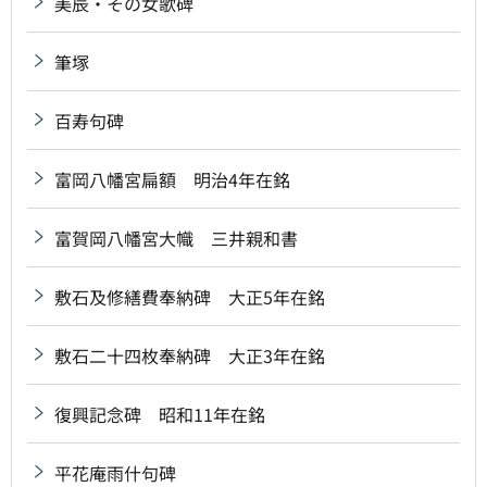
美辰・その女歌碑
筆塚
百寿句碑
富岡八幡宮扁額 明治4年在銘
富賀岡八幡宮大幟 三井親和書
敷石及修繕費奉納碑 大正5年在銘
敷石二十四枚奉納碑 大正3年在銘
復興記念碑 昭和11年在銘
平花庵雨什句碑