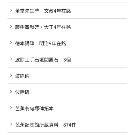
董堂先生碑 文政4年在銘
藤樹奉献碑・大正4年在銘
徳本講碑 明治9年在銘
波除土手石垣間置石 3個
波除碑
波除碑
芭蕉翁句塚碑拓本
芭蕉記念館所蔵資料 874件