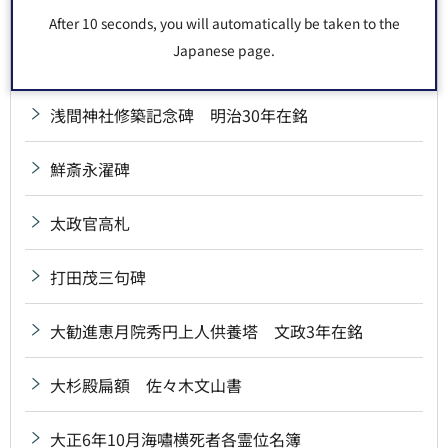
雪中庵完来句碑
After 10 seconds, you will automatically be taken to the
Japanese page.
川連虎一郎碑
浅間神社修築記念碑 明治30年在銘
鮮斎永濯碑
太政官高札
打田茂三句碑
大勧進恵月院秀円上人供養塔 文政3年在銘
大杉殿扁額 佐々木文山書
大正6年10月海嘯横死者各霊位名簿