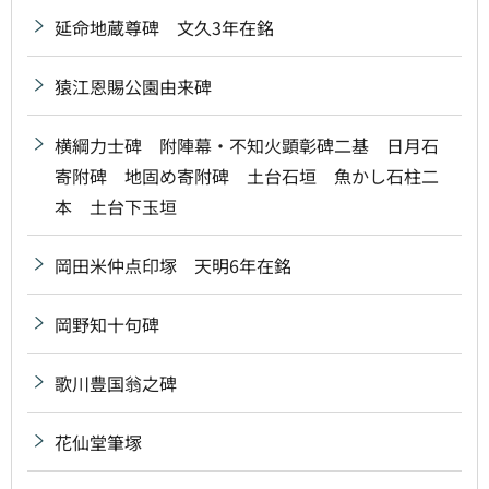
延命地蔵尊碑 文久3年在銘
猿江恩賜公園由来碑
横綱力士碑 附陣幕・不知火顕彰碑二基 日月石
寄附碑 地固め寄附碑 土台石垣 魚かし石柱二
本 土台下玉垣
岡田米仲点印塚 天明6年在銘
岡野知十句碑
歌川豊国翁之碑
花仙堂筆塚