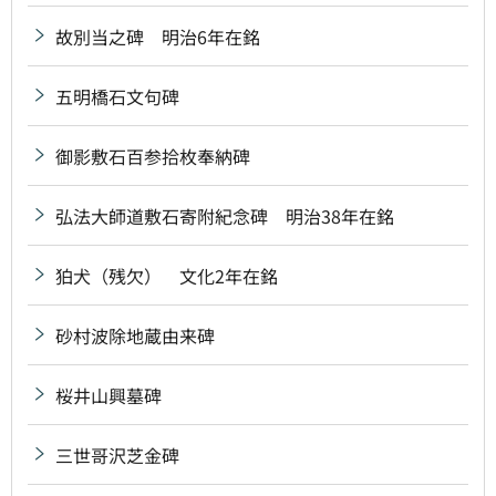
故別当之碑 明治6年在銘
五明橋石文句碑
御影敷石百参拾枚奉納碑
弘法大師道敷石寄附紀念碑 明治38年在銘
狛犬（残欠） 文化2年在銘
砂村波除地蔵由来碑
桜井山興墓碑
三世哥沢芝金碑