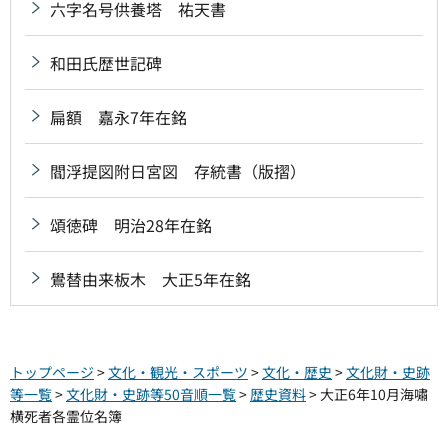
六字名号供養塔 祐天書
和田氏歴世記碑
扁額 嘉永7年在銘
閻浮提図附日宮図 存統書（版摺）
頌徳碑 明治28年在銘
鷽替由来板木 大正5年在銘
トップページ
>
文化・観光・スポーツ
>
文化・歴史
>
文化財・史跡
等一覧
>
文化財・史跡等50音順一覧
>
歴史資料
> 大正6年10月海嘯
横死者各霊位名簿