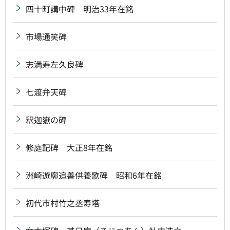
四十町講中碑 明治33年在銘
市場通笑碑
志満寿左久良碑
七渡弁天碑
釈迦嶽の碑
修庭記碑 大正8年在銘
洲崎遊廓追善供養歌碑 昭和6年在銘
初代市村竹之丞寿塔