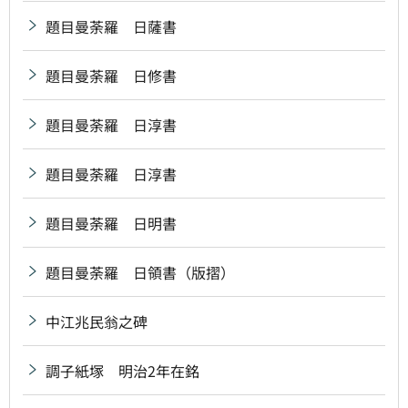
題目曼荼羅 日薩書
題目曼荼羅 日修書
題目曼荼羅 日淳書
題目曼荼羅 日淳書
題目曼荼羅 日明書
題目曼荼羅 日領書（版摺）
中江兆民翁之碑
調子紙塚 明治2年在銘