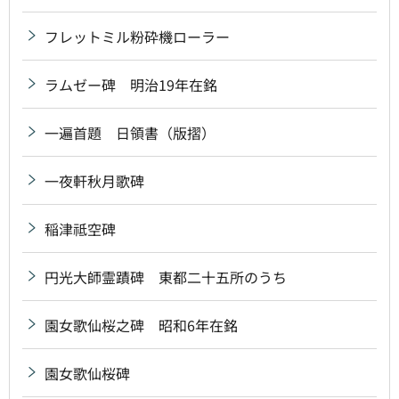
フレットミル粉砕機ローラー
ラムゼー碑 明治19年在銘
一遍首題 日領書（版摺）
一夜軒秋月歌碑
稲津祗空碑
円光大師霊蹟碑 東都二十五所のうち
園女歌仙桜之碑 昭和6年在銘
園女歌仙桜碑