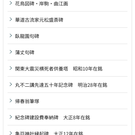
花鳥図碑・岸駒・曲江画
華道古流家元松盛斎碑
臥龍園句碑
蒲丈句碑
関東大震災横死者供養塔 昭和10年在銘
丸不二講先達五十年記念碑 明治28年在銘
帰春翁筆塚
紀念碑建設費奉納碑 大正8年在銘
亀戸神社縁起碑 大正12年在銘