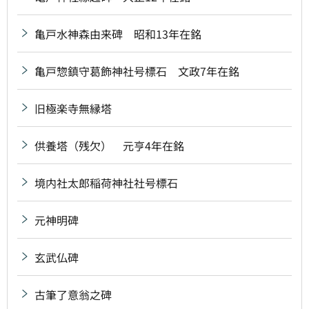
亀戸水神森由来碑 昭和13年在銘
亀戸惣鎮守葛飾神社号標石 文政7年在銘
旧極楽寺無縁塔
供養塔（残欠） 元亨4年在銘
境内社太郎稲荷神社社号標石
元神明碑
玄武仏碑
古筆了意翁之碑