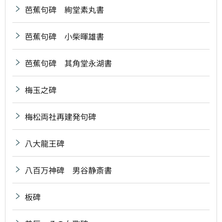
芭蕉句碑 絢堂素丸書
芭蕉句碑 小柴暉雄書
芭蕉句碑 其角堂永湖書
梅玉之碑
梅松両社再建発句碑
八大龍王碑
八百万神碑 男谷静斎書
板碑