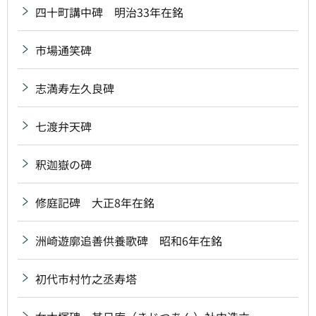
四十町講中碑 明治33年在銘
市場通笑碑
志満寿左久良碑
七渡弁天碑
釈迦嶽の碑
修庭記碑 大正8年在銘
洲崎遊廓追善供養歌碑 昭和6年在銘
初代市村竹之丞寿塔