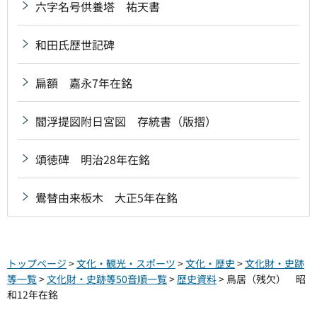
六字名号供養塔 祐天書
和田氏歴世記碑
扁額 嘉永7年在銘
閻浮提図附日宮図 存統書（版摺）
頌徳碑 明治28年在銘
鷽替由来板木 大正5年在銘
トップページ
>
文化・観光・スポーツ
>
文化・歴史
>
文化財・史跡
等一覧
>
文化財・史跡等50音順一覧
>
歴史資料
> 鳥居（残欠） 昭
和12年在銘