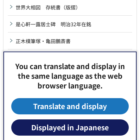
世界大相図 存統書（版摺）
是心軒一露居士碑 明治32年在銘
正木樸筆塚・亀田鵬斎書
聖廟九百年御忌句碑
You can translate and display in
the same language as the web
西誉蓮入入定墳の碑
browser language.
石川勝蔵歌碑
Translate and display
石造燈籠 元禄14年・文政12年在銘一対
石段親柱 附拓本6枚 昭和29年7月7日採拓
Displayed in Japanese