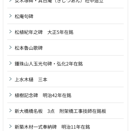
女木塚碑・其日庵（きじつあん）社中造立
松庵句碑
松植紀年之碑 大正5年在銘
松本魯山歌碑
鍾珠山人玉光句碑・弘化2年在銘
上水木樋 三本
植樹記念碑 明治42年在銘
新大橋橋名板 3点 附架橋工事技師在銘板
新築木材一式奉納碑 明治11年在銘