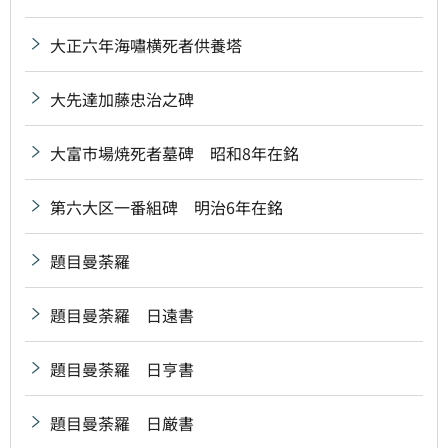
大正六年海嘯横死者供養塔
大先達加藤忠治之碑
大富市場焼死者墓碑 昭和8年在銘
第六大区一番組碑 明治6年在銘
題目曼荼羅
題目曼荼羅 日遠書
題目曼荼羅 日亨書
題目曼荼羅 日厳書