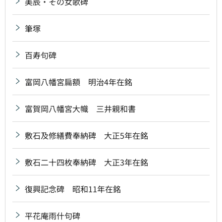
美辰・その女歌碑
筆塚
百寿句碑
富岡八幡宮扁額 明治4年在銘
富賀岡八幡宮大幟 三井親和書
敷石及修繕費奉納碑 大正5年在銘
敷石二十四枚奉納碑 大正3年在銘
復興記念碑 昭和11年在銘
平花庵雨什句碑