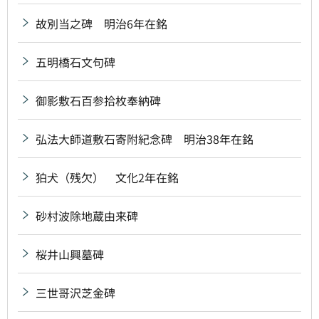
故別当之碑 明治6年在銘
五明橋石文句碑
御影敷石百参拾枚奉納碑
弘法大師道敷石寄附紀念碑 明治38年在銘
狛犬（残欠） 文化2年在銘
砂村波除地蔵由来碑
桜井山興墓碑
三世哥沢芝金碑