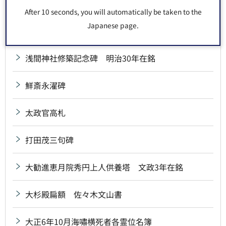
雪中庵完来句碑
After 10 seconds, you will automatically be taken to the
Japanese page.
川連虎一郎碑
浅間神社修築記念碑 明治30年在銘
鮮斎永濯碑
太政官高札
打田茂三句碑
大勧進恵月院秀円上人供養塔 文政3年在銘
大杉殿扁額 佐々木文山書
大正6年10月海嘯横死者各霊位名簿