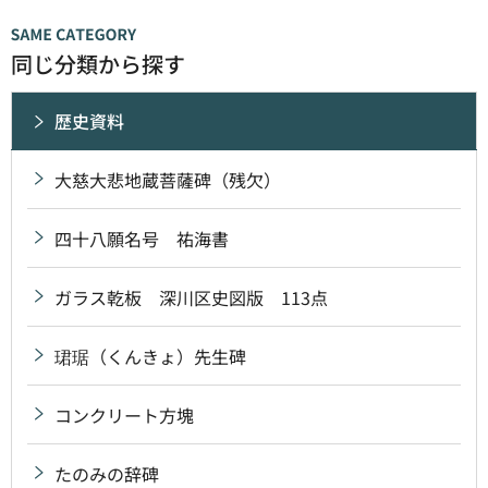
同じ分類から探す
歴史資料
大慈大悲地蔵菩薩碑（残欠）
四十八願名号 祐海書
ガラス乾板 深川区史図版 113点
珺琚（くんきょ）先生碑
コンクリート方塊
たのみの辞碑