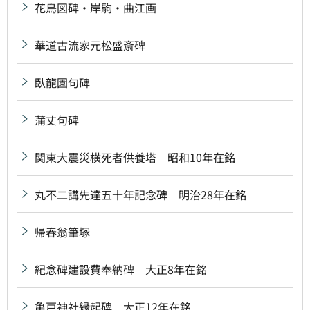
花鳥図碑・岸駒・曲江画
華道古流家元松盛斎碑
臥龍園句碑
蒲丈句碑
関東大震災横死者供養塔 昭和10年在銘
丸不二講先達五十年記念碑 明治28年在銘
帰春翁筆塚
紀念碑建設費奉納碑 大正8年在銘
亀戸神社縁起碑 大正12年在銘