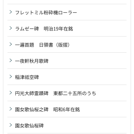
フレットミル粉砕機ローラー
ラムゼー碑 明治19年在銘
一遍首題 日領書（版摺）
一夜軒秋月歌碑
稲津祗空碑
円光大師霊蹟碑 東都二十五所のうち
園女歌仙桜之碑 昭和6年在銘
園女歌仙桜碑