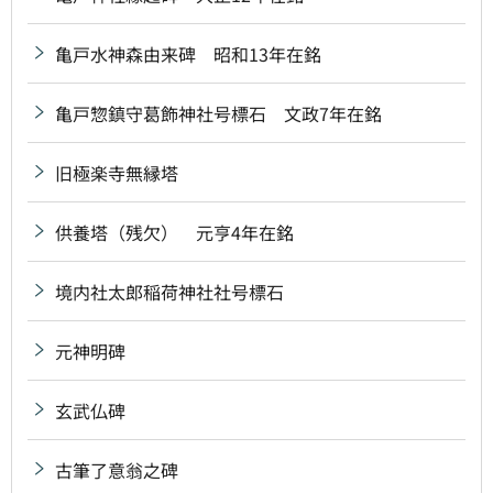
亀戸水神森由来碑 昭和13年在銘
亀戸惣鎮守葛飾神社号標石 文政7年在銘
旧極楽寺無縁塔
供養塔（残欠） 元亨4年在銘
境内社太郎稲荷神社社号標石
元神明碑
玄武仏碑
古筆了意翁之碑