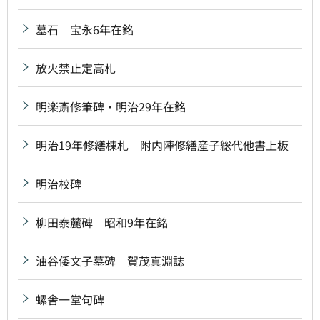
墓石 宝永6年在銘
放火禁止定高札
明楽斎修筆碑・明治29年在銘
明治19年修繕棟札 附内陣修繕産子総代他書上板
明治校碑
柳田泰麓碑 昭和9年在銘
油谷倭文子墓碑 賀茂真淵誌
螺舎一堂句碑