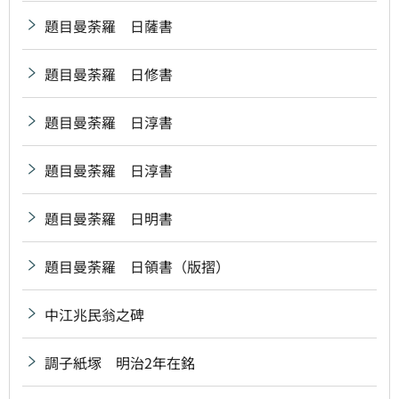
題目曼荼羅 日薩書
題目曼荼羅 日修書
題目曼荼羅 日淳書
題目曼荼羅 日淳書
題目曼荼羅 日明書
題目曼荼羅 日領書（版摺）
中江兆民翁之碑
調子紙塚 明治2年在銘