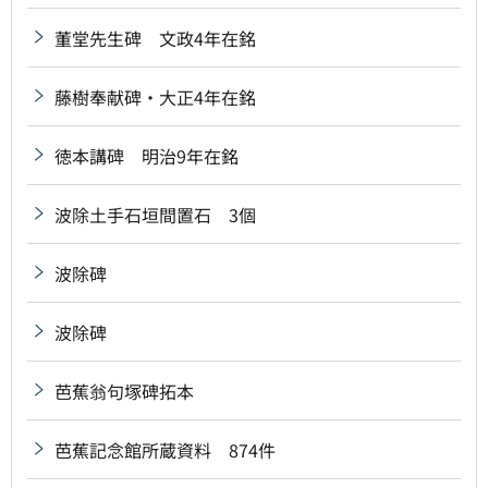
董堂先生碑 文政4年在銘
藤樹奉献碑・大正4年在銘
徳本講碑 明治9年在銘
波除土手石垣間置石 3個
波除碑
波除碑
芭蕉翁句塚碑拓本
芭蕉記念館所蔵資料 874件