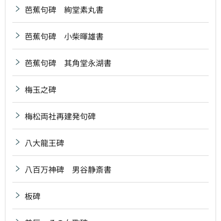
芭蕉句碑 絢堂素丸書
芭蕉句碑 小柴暉雄書
芭蕉句碑 其角堂永湖書
梅玉之碑
梅松両社再建発句碑
八大龍王碑
八百万神碑 男谷静斎書
板碑