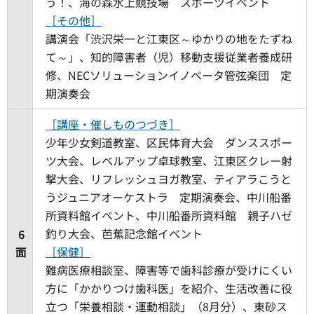
う！、海の森水上競技場 スポーツイベント
［その他］
講演会「渋沢栄一と江東区～ゆかりの地をたずね
て～」、知的障害者（児）移動支援従業者養成研
修、NECソリューションイノベータ管弦楽団 定
期演奏会
［講座・催しものつづき］
少年少女剣道教室、区民体育大会 ダンススポー
ツ大会、レベルアップ卓球教室、江東区クレー射
撃大会、リフレッシュヨガ教室、ティアラこうと
うジュニアオーケストラ 定期演奏会、中川船番
所資料館イベント、中川船番所資料館 親子ハゼ
釣り大会、芭蕉記念館イベント
6
面
［保健］
難病医療相談室、障害等で歯科診療が受けにくい
方に「かかりつけ歯科医」を紹介、生活改善に役
立つ「栄養相談・運動相談」（8月分）、東砂ス