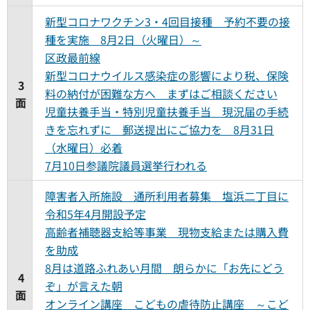
新型コロナワクチン3・4回目接種 予約不要の接
種を実施 8月2日（火曜日）～
区政最前線
新型コロナウイルス感染症の影響により税、保険
3
料の納付が困難な方へ まずはご相談ください
面
児童扶養手当・特別児童扶養手当 現況届の手続
きを忘れずに 郵送提出にご協力を 8月31日
（水曜日）必着
7月10日参議院議員選挙行われる
障害者入所施設 通所利用者募集 塩浜二丁目に
令和5年4月開設予定
高齢者補聴器支給等事業 現物支給または購入費
を助成
8月は道路ふれあい月間 朗らかに「お先にどう
4
ぞ」が言えた朝
面
オンライン講座 こどもの虐待防止講座 ～こど