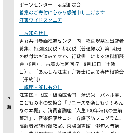
ポーツセンター 足型測定会
善意のご寄付に心から感謝申し上げます
江東ワイドスクエア
［お知らせ］
男女共同参画推進センター内 軽食喫茶室出店者
募集、特別区民税・都民税（普通徴収）第1期分
の納付はお済みですか、行政書士による無料相談
会（8月）、古着の巡回回収 8月13日（土曜
日）、「あんしん江東」弁護士による専門相談会
（予約制）
［講座・催しもの］
江東区・北区・板橋区合同 渋沢栄一パネル展、
7
こどもの本の交換会「リユースを楽しもう！みん
面
なの本棚」、消費者講座「人生100年時代の生前
整理」、音楽健康サロン 介護予防プログラム、
高齢者家族介護教室、東陽図書館 俳句入門講