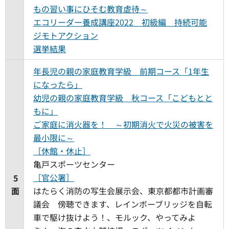
もの習い事にひそむ教育虐待～
エコリーダー養成講座2022 初級編 持続可能
ジモトアクション
選挙結果
年長児の親の家庭教育学級 前期コース「1年生
になったら」
幼児の親の家庭教育学級 秋コース「こどもとと
もに」
ご家庭に消火器を！ ～初期消火で火災の被害を
最小限に～
［休館・休止］
亀戸スポーツセンター
［官公署］
5
面
はたらく消防の写生会展示会、東京都都市計画審
議会 傍聴できます、レインボーブリッジを自転
車で駆け抜けよう！、モルック、やってみよ