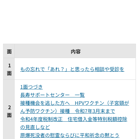
面
内容
1
もの忘れで「あれ？」と思ったら相談や受診を
面
1面つづき
長寿サポートセンター 一覧
接種機会を逃した方へ HPVワクチン（子宮頸が
2
ん予防ワクチン）接種 令和7年3月末まで
面
令和4年度税制改正 住宅借入金等特別税額控除
の見直しなど
原爆死没者の慰霊ならびに平和祈念の黙とう