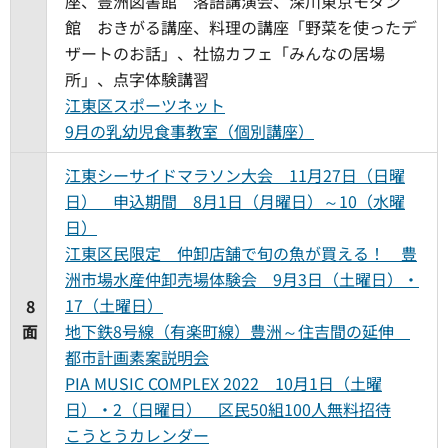
座、豊洲図書館 落語講演会、深川東京モダン
館 おきがる講座、料理の講座「野菜を使ったデ
ザートのお話」、社協カフェ「みんなの居場
所」、点字体験講習
江東区スポーツネット
9月の乳幼児食事教室（個別講座）
江東シーサイドマラソン大会 11月27日（日曜
日） 申込期間 8月1日（月曜日）～10（水曜
日）
江東区民限定 仲卸店舗で旬の魚が買える！ 豊
洲市場水産仲卸売場体験会 9月3日（土曜日）・
17（土曜日）
8
面
地下鉄8号線（有楽町線）豊洲～住吉間の延伸
都市計画素案説明会
PIA MUSIC COMPLEX 2022 10月1日（土曜
日）・2（日曜日） 区民50組100人無料招待
こうとうカレンダー