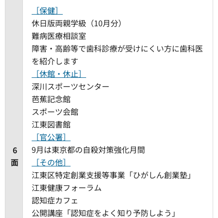
［保健］
休日版両親学級（10月分）
難病医療相談室
障害・高齢等で歯科診療が受けにくい方に歯科医
を紹介します
［休館・休止］
深川スポーツセンター
芭蕉記念館
スポーツ会館
江東図書館
［官公署］
9月は東京都の自殺対策強化月間
6
面
［その他］
江東区特定創業支援等事業「ひがしん創業塾」
江東健康フォーラム
認知症カフェ
公開講座「認知症をよく知り予防しよう」