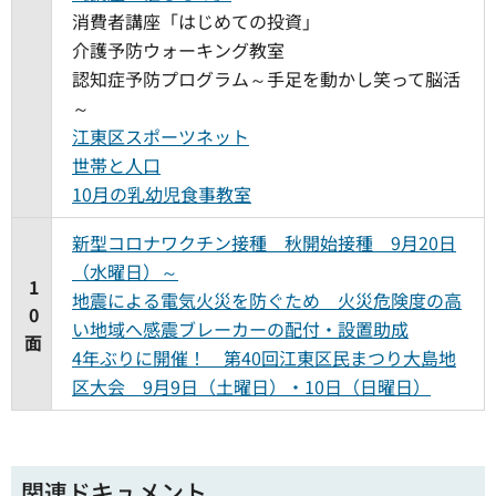
消費者講座「はじめての投資」
介護予防ウォーキング教室
認知症予防プログラム～手足を動かし笑って脳活
～
江東区スポーツネット
世帯と人口
10月の乳幼児食事教室
新型コロナワクチン接種 秋開始接種 9月20日
（水曜日）～
1
地震による電気火災を防ぐため 火災危険度の高
0
い地域へ感震ブレーカーの配付・設置助成
面
4年ぶりに開催！ 第40回江東区民まつり大島地
区大会 9月9日（土曜日）・10日（日曜日）
関連ドキュメント