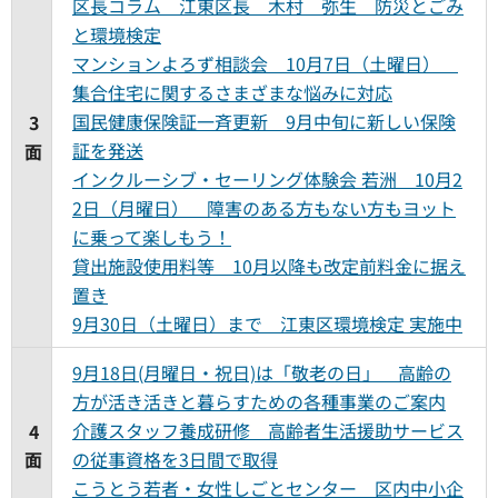
区長コラム 江東区長 木村 弥生 防災とごみ
と環境検定
マンションよろず相談会 10月7日（土曜日）
集合住宅に関するさまざまな悩みに対応
国民健康保険証一斉更新 9月中旬に新しい保険
3
証を発送
面
インクルーシブ・セーリング体験会 若洲 10月2
2日（月曜日） 障害のある方もない方もヨット
に乗って楽しもう！
貸出施設使用料等 10月以降も改定前料金に据え
置き
9月30日（土曜日）まで 江東区環境検定 実施中
9月18日(月曜日・祝日)は「敬老の日」 高齢の
方が活き活きと暮らすための各種事業のご案内
介護スタッフ養成研修 高齢者生活援助サービス
4
面
の従事資格を3日間で取得
こうとう若者・女性しごとセンター 区内中小企