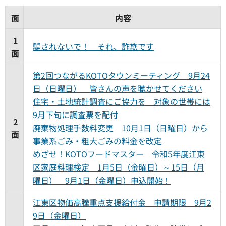
面
内容
1
騙されないで！ それ、詐欺です
面
第2回つながるKOTOタウンミーティング 9月24
日（日曜日） 皆さんの声を聴かせてください
住宅・土地統計調査にご協力を 対象の世帯には
9月下旬に調査票を配付
2
廃棄物処理手数料変更 10月1日（日曜日）から
面
事業系ごみ・粗大ごみの料金を改定
めざせ！KOTOフードマスター 令和5年度江東
区家庭料理検定 1月5日（金曜日）～15日（月
曜日） 9月1日（金曜日）申込開始！
江東区物価高騰重点支援給付金 申請期限 9月2
9日（金曜日）