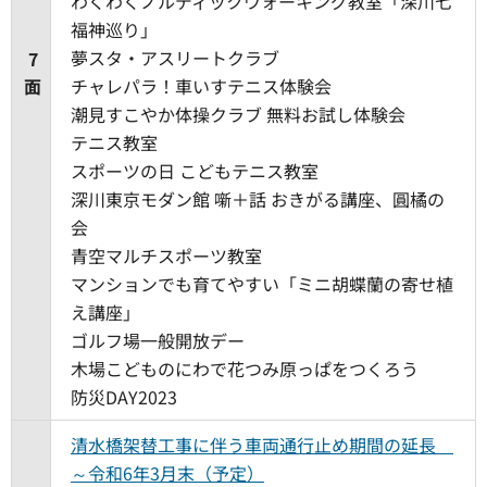
わくわくノルディックウォーキング教室「深川七
福神巡り」
夢スタ・アスリートクラブ
7
面
チャレパラ！車いすテニス体験会
潮見すこやか体操クラブ 無料お試し体験会
テニス教室
スポーツの日 こどもテニス教室
深川東京モダン館 噺＋話 おきがる講座、圓橘の
会
青空マルチスポーツ教室
マンションでも育てやすい「ミニ胡蝶蘭の寄せ植
え講座」
ゴルフ場一般開放デー
木場こどものにわで花つみ原っぱをつくろう
防災DAY2023
清水橋架替工事に伴う車両通行止め期間の延長
～令和6年3月末（予定）