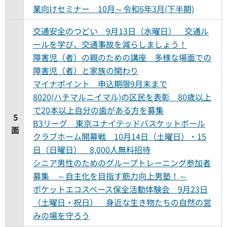
業向けセミナー 10月～令和6年3月(下半期)
交通安全のつどい 9月13日（水曜日） 交通ル
ールを学び、交通事故を減らしましょう！
障害児（者）の親のための講座 多様な場面での
障害児（者）と家族の関わり
マイナポイント 申込期限9月末まで
8020(ハチマルニイマル)の区民を表彰 80歳以上
で20本以上自分の歯がある方を募集
5
B3リーグ 東京ユナイテッドバスケットボール
面
クラブホーム開幕戦 10月14日（土曜日）・15
日（日曜日） 8,000人無料招待
シニア男性のためのグループトレーニング参加者
募集 ～自主化を目指す筋力向上男塾！～
ポケットエコスペース保全活動体験会 9月23日
（土曜日・祝日） 身近な生き物たちの自然の営
みの場を守ろう