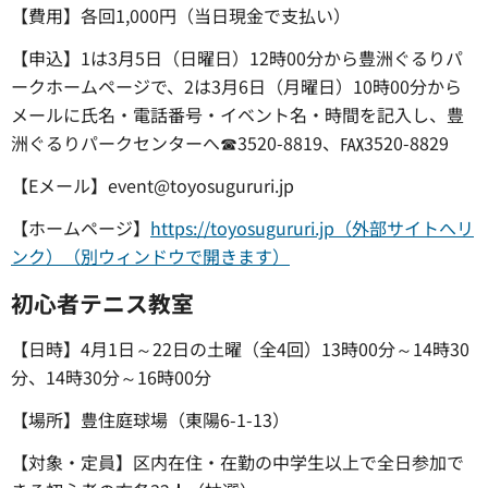
【費用】各回1,000円（当日現金で支払い）
【申込】1は3月5日（日曜日）12時00分から豊洲ぐるりパ
ークホームページで、2は3月6日（月曜日）10時00分から
メールに氏名・電話番号・イベント名・時間を記入し、豊
洲ぐるりパークセンターへ☎3520-8819、℻3520-8829
【Eメール】event@toyosugururi.jp
【ホームページ】
https://toyosugururi.jp（外部サイトへリ
ンク）（別ウィンドウで開きます）
初心者テニス教室
【日時】4月1日～22日の土曜（全4回）13時00分～14時30
分、14時30分～16時00分
【場所】豊住庭球場（東陽6-1-13）
【対象・定員】区内在住・在勤の中学生以上で全日参加で