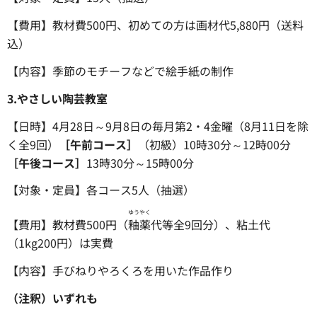
【費用】教材費500円、初めての方は画材代5,880円（送料
込）
【内容】季節のモチーフなどで絵手紙の制作
3.やさしい陶芸教室
【日時】4月28日～9月8日の毎月第2・4金曜（8月11日を除
く全9回）
［午前コース］
（初級）10時30分～12時00分
［午後コース］
13時30分～15時00分
【対象・定員】各コース5人（抽選）
ゆう
やく
【費用】教材費500円（
釉
薬
代等全9回分）、粘土代
（1kg200円）は実費
【内容】手びねりやろくろを用いた作品作り
（注釈）いずれも