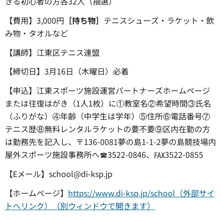
きる初心者の方各32人（抽選）
【費用】3,000円
［持ち物］
テニスシューズ・ラケット・飲
み物・タオルなど
【講師】江東区テニス連盟
【締切日】3月16日（木曜日）必着
【申込】江東スポーツ施設運営パートナーズホームページ
または往復はがき（1人1枚）に①教室名②希望時間③氏名
（ふりがな）④年齢（中学生は学年）⑤住所⑥電話番号⑦
テニス歴⑧無料レンタルラケットの要不要⑨区内在勤の方
は勤務先を記入し、〒136-0081夢の島1-1-2夢の島競技場内
屋外スポーツ施設事務所へ☎3522-0846、℻3522-0855
【Eメール】school@di-ksp.jp
【ホームページ】
https://www.di-ksp.jp/school（外部サイ
トへリンク）（別ウィンドウで開きます）