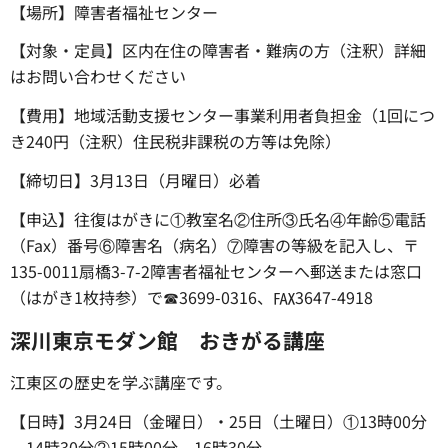
【場所】障害者福祉センター
【対象・定員】区内在住の障害者・難病の方（注釈）詳細
はお問い合わせください
【費用】地域活動支援センター事業利用者負担金（1回につ
き240円（注釈）住民税非課税の方等は免除）
【締切日】3月13日（月曜日）必着
【申込】往復はがきに①教室名②住所③氏名④年齢⑤電話
（Fax）番号⑥障害名（病名）⑦障害の等級を記入し、〒
135-0011扇橋3-7-2障害者福祉センターへ郵送または窓口
（はがき1枚持参）で☎3699-0316、℻3647-4918
深川東京モダン館 おきがる講座
江東区の歴史を学ぶ講座です。
【日時】3月24日（金曜日）・25日（土曜日）①13時00分
～14時30分②15時00分～16時30分