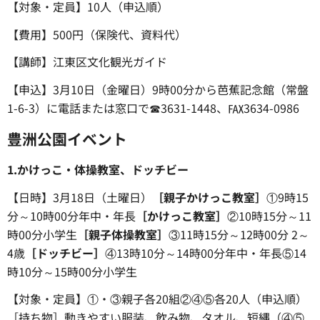
【対象・定員】10人（申込順）
【費用】500円（保険代、資料代）
【講師】江東区文化観光ガイド
【申込】3月10日（金曜日）9時00分から芭蕉記念館（常盤
1-6-3）に電話または窓口で☎3631-1448、℻3634-0986
豊洲公園イベント
1.かけっこ・体操教室、ドッチビー
【日時】3月18日（土曜日）
［親子かけっこ教室］
①9時15
分～10時00分年中・年長
［かけっこ教室］
②10時15分～11
時00分小学生
［親子体操教室］
③11時15分～12時00分 2～
4歳
［ドッチビー］
④13時10分～14時00分年中・年長⑤14
時10分～15時00分小学生
【対象・定員】①・③親子各20組②④⑤各20人（申込順）
［持ち物］動きやすい服装、飲み物、タオル、短縄（④⑤