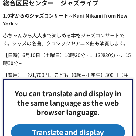
総合区民センター ジャズライブ
1.0才からのジャズコンサート～Kuni Mikami from New
York～
赤ちゃんから大人まで楽しめる本格ジャズコンサートで
す。ジャズの名曲、クラシックやアニメ曲も演奏します。
【日時】6月10日（土曜日）10時30分～、13時30分～、15
時30分～
【費用】一般1,700円、こども（0歳～小学生）300円（注
釈）当日各300円増（注釈）シート席、おむつ替え、授乳コ
ーナー、ベビーカー置き場あり
You can translate and display in
the same language as the web
2.クニ三上トリオ 午後ジャズ
browser language.
大島育ち、ニューヨーク在住。世界で活躍するジャズピア
ニストとベース、ドラムのトリオによる、お洒落なジャズ
ライブです。
Translate and display