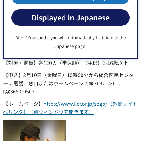
【日時】6月11日（日曜日）14時00分開演
Displayed in Japanese
【費用】区内在住の方2,800円、一般3,000円（注釈）当日
各300円増
After 10 seconds, you will automatically be taken to the
（注釈）いずれも
Japanese page.
【場所】総合区民センター2階レクホール（大島4-5-1）
【対象・定員】各120人（申込順）（注釈）2は6歳以上
【申込】3月10日（金曜日）10時00分から総合区民センタ
ーに電話、窓口またはホームページで☎3637-2261、
℻3683-0507
【ホームページ】
https://www.kcf.or.jp/sogo/（外部サイト
へリンク）（別ウィンドウで開きます）