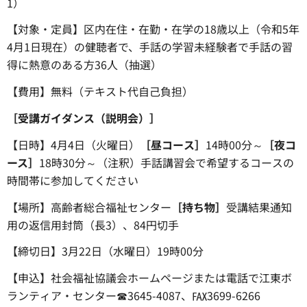
1）
【対象・定員】区内在住・在勤・在学の18歳以上（令和5年
4月1日現在）の健聴者で、手話の学習未経験者で手話の習
得に熱意のある方36人（抽選）
【費用】無料（テキスト代自己負担）
［受講ガイダンス（説明会）］
【日時】4月4日（火曜日）
［昼コース］
14時00分～
［夜コ
ース］
18時30分～（注釈）手話講習会で希望するコースの
時間帯に参加してください
【場所】高齢者総合福祉センター
［持ち物］
受講結果通知
用の返信用封筒（長3）、84円切手
【締切日】3月22日（水曜日）19時00分
【申込】社会福祉協議会ホームページまたは電話で江東ボ
ランティア・センター☎3645-4087、℻3699-6266