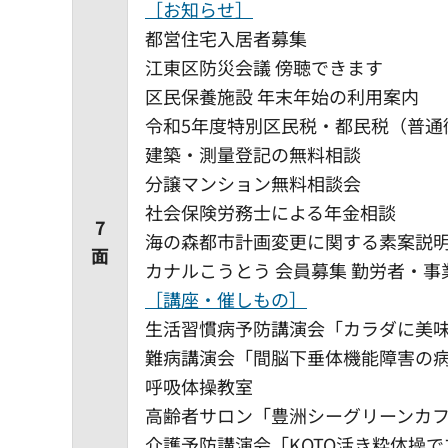
［お知らせ］
都営住宅入居者募集
江東区防災会議 傍聴できます
区民保養施設 年末年始の利用案内
令和5年度特別区民税・都民税（普通徴
建築・測量登記の無料相談
分譲マンション無料相談会
社会保険労務士による年金相談
7
海の森都市計画変更に関する素案説
面
カナルこうとう 会員募集 勤労者・
［講座・催しもの］
生活習慣病予防講演会「カラダに美
難病講演会「間脳下垂体機能障害の
呼吸体操教室
高齢者サロン「豊洲シーグリーンカ
介護予防講演会「KOTO活き粋体操