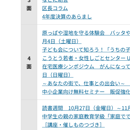
面
区長コラム
4年度決算のあらまし
原っぱや湿地を守る体験会 バッタや
月4日（土曜日）
子ども会について知ろう！「うちの
こうとう若者・女性しごとセンター 
4
面
在宅医療シンポジウム がんになって
日（日曜日）
～あなたの街で、仕事との出会い～ 江
中小企業向け無料セミナー 販促強化
読書週間 10月27日（金曜日）～1
中学生の親の家庭教育学級「家庭でで
［講座・催しものつづき］