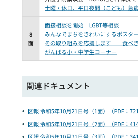
土曜・休日、平日夜間（こども）急
面接相談を開始 LGBT等相談
みんなでまちをきれいにするポスタ
8
面
その取り組みを応援します！ 食べ
がんばる小・中学生コーナー
関連ドキュメント
区報 令和5年10月21日号（1面）（PDF：
区報 令和5年10月21日号（2面）（PDF：
区報 令和5年10月21日号（3面）（PDF：