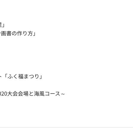
星」
計画書の作り方」
」
ト「ふく福まつり」
ズ
020大会会場と海風コース～