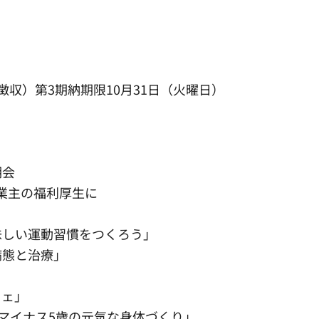
収）第3期納期限10月31日（火曜日）
明会
事業主の福利厚生に
味しい運動習慣をつくろう」
病態と治療」
フェ」
でマイナス5歳の元気な身体づくり」