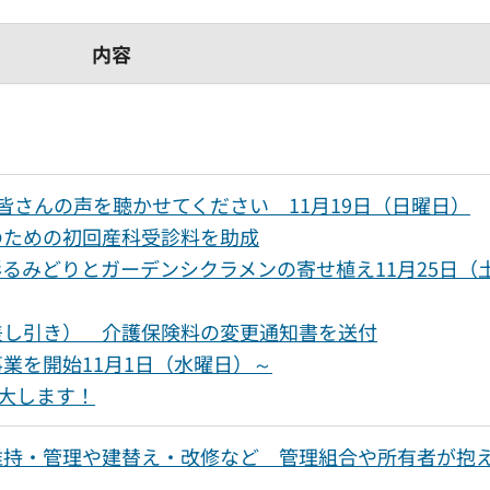
内容
皆さんの声を聴かせてください 11月19日（日曜日）
のための初回産科受診料を助成
るみどりとガーデンシクラメンの寄せ植え11月25日（
差し引き） 介護保険料の変更通知書を送付
業を開始11月1日（水曜日）～
拡大します！
維持・管理や建替え・改修など 管理組合や所有者が抱