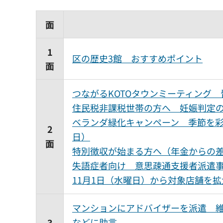
面
1
区の歴史3館 おすすめポイント
面
つながるKOTOタウンミーティング 
住民税非課税世帯の方へ 妊娠判定
ベランダ緑化キャンペーン 季節を彩
2
日）
面
特別徴収が始まる方へ（年金からの
失語症者向け 意思疎通支援者派遣事
11月1日（水曜日）から対象店舗を
マンションにアドバイザーを派遣 
などに助言
3