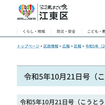
くらし・地域
防災・安全
こども・
トップページ
>
区政情報
>
広報
>
区報
>
令和5年（2
令和5年10月21日号（
令和5年10月21日号（こうと