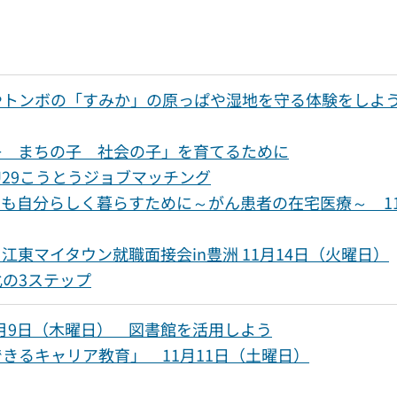
トンボの「すみか」の原っぱや湿地を守る体験をしよう
子 まちの子 社会の子」を育てるために
U29こうとうジョブマッチング
も自分らしく暮らすために～がん患者の在宅医療～ 11
東マイタウン就職面接会in豊洲 11月14日（火曜日）
の3ステップ
1月9日（木曜日） 図書館を活用しよう
きるキャリア教育」 11月11日（土曜日）