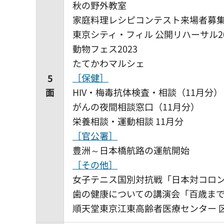
秋の野外教室
家庭料理レシピコンテスト来場者募
東京シティ・フィル 公開リハーサル20
動物フェス2023
たてかわマルシェ
［保健］
5
面
HIV・梅毒抗体検査・相談（11月分）
がんの夜間相談窓口（11月分）
栄養相談・運動相談 11月分
［官公署］
豊洲～日本橋航路の運航開始
［その他］
女子テニス国別対抗戦「日本対コロ
歯の健康についての講演会「百歳ま
順天堂東京江東高齢者医療センター 区民健康