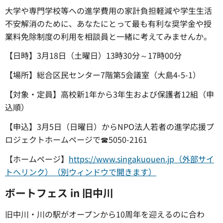
大学や専門学校等への進学費用の家計負担軽減や学生生活
不安解消のために、あなたにとって最も有利な奨学金や授
業料免除制度の利用を相談員と一緒に考えてみませんか。
【日時】3月18日（土曜日）13時30分～17時00分
【場所】総合区民センター7階第5会議室（大島4-5-1）
【対象・定員】高校新1年から3年生および保護者12組（申
込順）
【申込】3月5日（日曜日）からNPO法人若者の進学応援プ
ロジェクトホームページで☎5050-2161
【ホームページ】
https://www.singakuouen.jp（外部サイ
トへリンク）（別ウィンドウで開きます）
ボートフェス in 旧中川
旧中川・川の駅がオープンから10周年を迎えるのに合わ