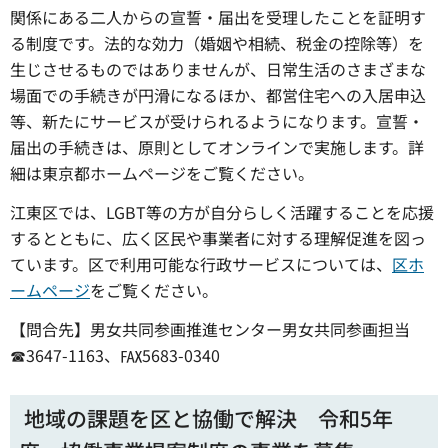
関係にある二人からの宣誓・届出を受理したことを証明す
る制度です。法的な効力（婚姻や相続、税金の控除等）を
生じさせるものではありませんが、日常生活のさまざまな
場面での手続きが円滑になるほか、都営住宅への入居申込
等、新たにサービスが受けられるようになります。宣誓・
届出の手続きは、原則としてオンラインで実施します。詳
細は東京都ホームページをご覧ください。
江東区では、LGBT等の方が自分らしく活躍することを応援
するとともに、広く区民や事業者に対する理解促進を図っ
ています。区で利用可能な行政サービスについては、
区ホ
ームページ
をご覧ください。
【問合先】男女共同参画推進センター男女共同参画担当
☎3647-1163、℻5683-0340
地域の課題を区と協働で解決 令和5年