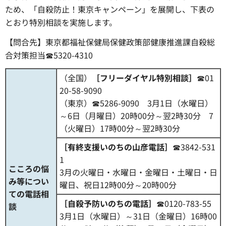
ため、「自殺防止！東京キャンペーン」を展開し、下表の
とおり特別相談を実施します。
【問合先】東京都福祉保健局保健政策部健康推進課自殺総
合対策担当☎5320-4310
（全国）
［フリーダイヤル特別相談］
☎01
20-58-9090
（東京）☎5286-9090 3月1日（水曜日）
～6日（月曜日）20時00分～翌2時30分 7
（火曜日）17時00分～翌2時30分
［有終支援いのちの山彦電話］
☎3842-531
1
こころの悩
3月の火曜日・水曜日・金曜日・土曜日・日
み等につい
曜日、祝日12時00分～20時00分
ての電話相
［自殺予防いのちの電話］
☎0120-783-55
談
3月1日（水曜日）～31日（金曜日）16時00