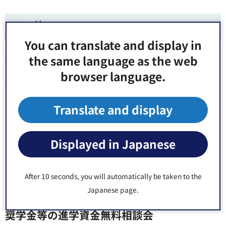
その他
You can translate and display in
the same language as the web
認知症カフェ「ふくろうカフェ」
browser language.
認知症の人や家族、認知症に関心のある方の交流の場で
す。専門の相談員が認知症についての相談もお受けします。
Translate and display
【日時】3月14日（火曜日）11時00分～15時00分
【場所】Ako café（亀戸4-25-1）
Displayed in Japanese
【費用】無料（飲み物代除く）
【申込】当日直接会場へ
After 10 seconds, you will automatically be taken to the
Japanese page.
【問合先】ふくろうカフェ（Ako café）☎3636-3099
奨学金等の進学資金無料相談会