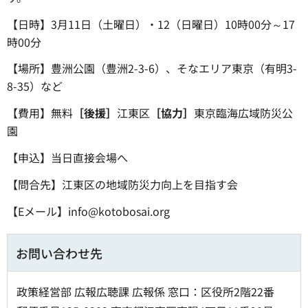
【日時】3月11日（土曜日）・12（日曜日）10時00分～17
時00分
【場所】豊洲公園（豊洲2-3-6）、そなエリア東京（有明3-
8-35）など
【費用】無料
［後援］
江東区
［協力］
東京臨海広域防災公
園
【申込】当日直接会場へ
【問合先】江東区の地域防災力向上を目指す会
【Eメール】info@kotobosai.org
お問い合わせ先
政策経営部 広報広聴課 広報係 窓口：区役所2階22番