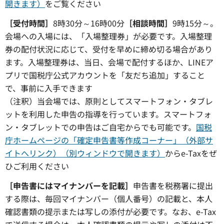
開きます）
をご覧ください
［受付時間］
8時30分～16時00分
［相談時間］
9時15分～。
会場への入場には、「入場整理券」が必要です。入場整理
券の配付状況に応じて、受付を早めに締め切る場合があり
ます。入場整理券は、当日、会場で配付するほか、LINEア
プリで国税庁公式アカウントを「友だち追加」すること
で、事前に入手できます
（注釈）当会場では、原則としてスマートフォン・タブレ
ットを利用した申告の指導を行っています。スマートフォ
ン・タブレットでの申告はご自宅からでも可能です。
国税
庁ホームページの「確定申告書等作成コーナー」（外部サ
イトへリンク）（別ウィンドウで開きます）
からe-Taxをぜ
ひご利用ください
［申告書にはマイナンバーを記載］
申告書を税務署に提出
する際は、毎回マイナンバー（個人番号）の記載と、本人
確認書類の提示または写しの添付が必要です。なお、e-Tax