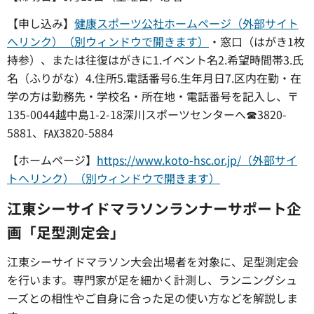
【申し込み】
健康スポーツ公社ホームページ（外部サイト
へリンク）（別ウィンドウで開きます）
・窓口（はがき1枚
持参）、または往復はがきに1.イベント名2.希望時間帯3.氏
名（ふりがな）4.住所5.電話番号6.生年月日7.区内在勤・在
学の方は勤務先・学校名・所在地・電話番号を記入し、〒
135-0044越中島1-2-18深川スポーツセンターへ☎3820-
5881、℻3820-5884
【ホームページ】
https://www.koto-hsc.or.jp/（外部サイ
トへリンク）（別ウィンドウで開きます）
江東シーサイドマラソンランナーサポート企
画「足型測定会」
江東シーサイドマラソン大会出場者を対象に、足型測定会
を行います。専門家が足を細かく計測し、ランニングシュ
ーズとの相性やご自身に合った足の使い方などを解説しま