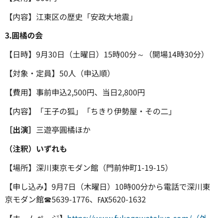
【内容】江東区の歴史「安政大地震」
3.圓橘の会
【日時】9月30日（土曜日）15時00分～（開場14時30分）
【対象・定員】50人（申込順）
【費用】事前申込2,500円、当日2,800円
【内容】「王子の狐」「ちきり伊勢屋・その二」
［出演］
三遊亭圓橘ほか
（注釈）いずれも
【場所】深川東京モダン館（門前仲町1-19-15）
【申し込み】9月7日（木曜日）10時00分から電話で深川東
京モダン館☎5639-1776、℻5620-1632
【ホームページ】
https://www.fukagawatokyo.com/（外