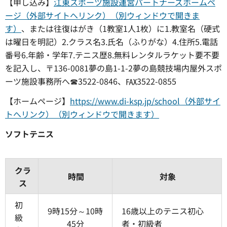
【申し込み】
江東スポーツ施設運営パートナーズホームペ
ージ（外部サイトへリンク）（別ウィンドウで開きま
す）
、または往復はがき（1教室1人1枚）に1.教室名（硬式
は曜日を明記）2.クラス名3.氏名（ふりがな）4.住所5.電話
番号6.年齢・学年7.テニス歴8.無料レンタルラケット要不要
を記入し、〒136-0081夢の島1-1-2夢の島競技場内屋外スポ
ーツ施設事務所へ☎3522-0846、℻3522-0855
【ホームページ】
https://www.di-ksp.jp/school（外部サイ
トへリンク）（別ウィンドウで開きます）
ソフトテニス
クラ
時間
対象
ス
初
9時15分～10時
16歳以上のテニス初心
級
45分
者・初級者