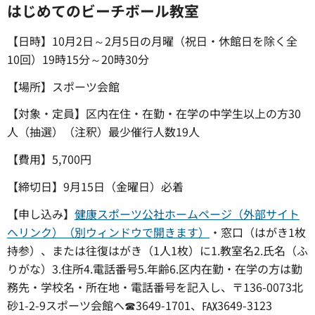
はじめてのビーチボール教室
【日時】10月2日～2月5日の月曜（祝日・休館日を除く全
10回）19時15分～20時30分
【場所】スポーツ会館
【対象・定員】区内在住・在勤・在学の中学生以上の方30
人（抽選）（注釈）最少催行人数19人
【費用】5,700円
【締切日】9月15日（金曜日）必着
【申し込み】
健康スポーツ公社ホームページ（外部サイト
へリンク）（別ウィンドウで開きます）
・窓口（はがき1枚
持参）、または往復はがき（1人1枚）に1.教室名2.氏名（ふ
りがな）3.住所4.電話番号5.年齢6.区内在勤・在学の方は勤
務先・学校名・所在地・電話番号を記入し、〒136-0073北
砂1-2-9スポーツ会館へ☎3649-1701、℻3649-3123