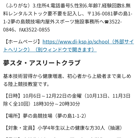
（ふりがな）3.住所4.電話番号5.性別6.年齢7.経験回数8.無
料レンタルストック要不要を記入し、〒136-0081夢の島1-
1-2夢の島競技場内屋外スポーツ施設事務所へ☎3522-
0846、℻3522-0855
【ホームページ】
https://www.di-ksp.jp/school（外部サイ
トへリンク）（別ウィンドウで開きます）
夢スタ・アスリートクラブ
基本技術習得から健康増進、初心者から上級者まで楽しめ
る陸上競技教室です。
【日時】10月6日～12月22日の金曜（10月13日、11月3日
除く全10回）18時30分～20時30分
【場所】夢の島競技場（夢の島1-1-2）
【対象・定員】小学4年生以上の健康な方30人（抽選）