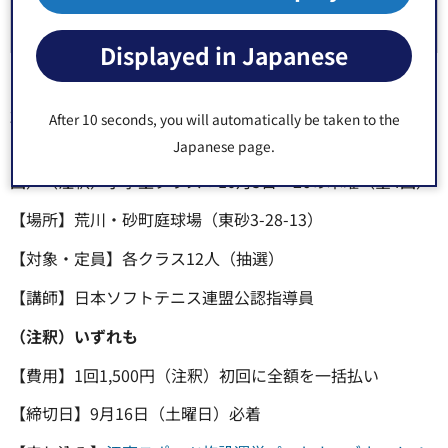
ワンポ
16時00分～1
中学生以上のテニス
イント
7時00分
経験者
Displayed in Japanese
2.ソフトテニス教室
After 10 seconds, you will automatically be taken to the
Japanese page.
【日時】10月5日～12月14日の木曜（11月23日除く全10
回）（注釈）小学生クラス：10月5日～26の木曜（全4回）
【場所】荒川・砂町庭球場（東砂3-28-13）
【対象・定員】各クラス12人（抽選）
【講師】日本ソフトテニス連盟公認指導員
（注釈）いずれも
【費用】1回1,500円（注釈）初回に全額を一括払い
【締切日】9月16日（土曜日）必着