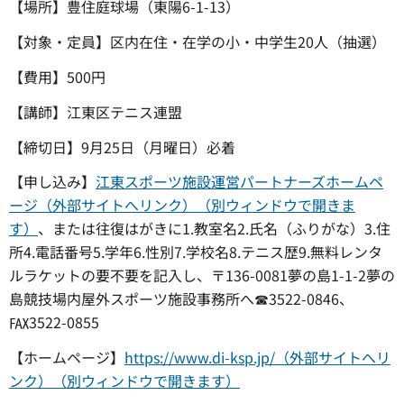
【場所】豊住庭球場（東陽6-1-13）
【対象・定員】区内在住・在学の小・中学生20人（抽選）
【費用】500円
【講師】江東区テニス連盟
【締切日】9月25日（月曜日）必着
【申し込み】
江東スポーツ施設運営パートナーズホームペ
ージ（外部サイトへリンク）（別ウィンドウで開きま
す）
、または往復はがきに1.教室名2.氏名（ふりがな）3.住
所4.電話番号5.学年6.性別7.学校名8.テニス歴9.無料レンタ
ルラケットの要不要を記入し、〒136-0081夢の島1-1-2夢の
島競技場内屋外スポーツ施設事務所へ☎3522-0846、
℻3522-0855
【ホームページ】
https://www.di-ksp.jp/（外部サイトへリ
ンク）（別ウィンドウで開きます）