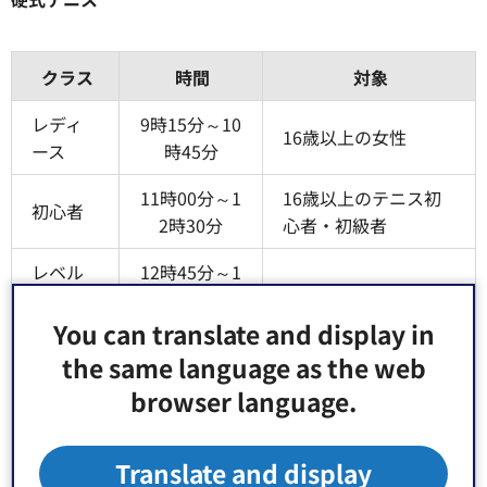
クラス
時間
対象
レディ
9時15分～10
16歳以上の女性
ース
時45分
11時00分～1
16歳以上のテニス初
初心者
2時30分
心者・初級者
レベル
12時45分～1
アップ1
4時15分
16歳以上のテニス経
You can translate and display in
験者
レベル
14時30分～1
the same language as the web
アップ2
6時00分
browser language.
ジュニ
16時00分～1
小学生（中学生も
ア
7時00分
可）
Translate and display