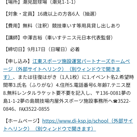
【場所】潮見庭球場（潮見1-1-1）
【対象・定員】16歳以上の方各6人（抽選）
【費用】無料（注釈）競技車いす等用具貸し出しあり
【講師】中澤吉裕（車いすテニス元日本代表監督）
【締切日】9月17日（日曜日）必着
【申し込み】
江東スポーツ施設運営パートナーズホームペ
ージ（外部サイトへリンク）（別ウィンドウで開きま
す）
、または往復はがき（1人1枚）に1.イベント名2.希望時
間帯3.氏名（ふりがな）4.住所5.電話番号6.年齢7.テニス歴
8.無料レンタルラケット要不要を記入し、〒136-0081夢の
島1-1-2夢の島競技場内屋外スポーツ施設事務所へ☎3522-
0846、℻3522-0855
【ホームページ】
https://www.di-ksp.jp/school（外部サイ
トへリンク）（別ウィンドウで開きます）