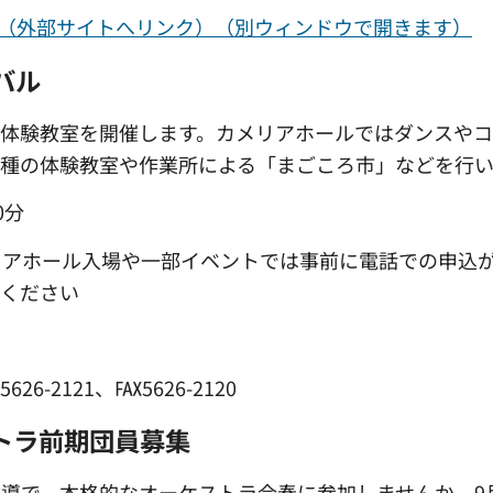
r.jp/sogo/（外部サイトへリンク）（別ウィンドウで開きます）
バル
や体験教室を開催します。カメリアホールではダンスや
種の体験教室や作業所による「まごころ市」などを行い
0分
リアホール入場や一部イベントでは事前に電話での申込
せください
）
6-2121、℻5626-2120
トラ前期団員募集
導で、本格的なオーケストラ合奏に参加しませんか。9