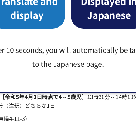
Translate and
Displayed i
display
Japanese
ームページまたは往復はがき（1人1枚）に①イベント
経験の有無⑧無料レンタルストックの要不要を記入し、〒
事務所へ☎3522-0846、℻3522-0855
p.jp/（外部サイトへリンク）（別ウィンドウで開きます）
er 10 seconds, you will automatically be t
無料体験レッスン
to the Japanese page.
出演します。一緒に楽しく歌いましょう。新学期は4月
ス制）。
［令和5年4月1日時点で4～5歳児］
13時30分～14時10
30分（注釈）どちらか1日
4-11-3）