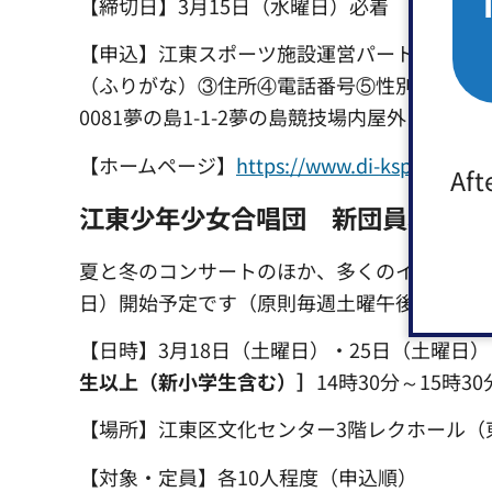
【締切日】3月15日（水曜日）必着
【申込】江東スポーツ施設運営パートナーズホ
（ふりがな）③住所④電話番号⑤性別⑥年齢⑦
0081夢の島1-1-2夢の島競技場内屋外スポーツ施設
【ホームページ】
https://www.di-ks
Aft
江東少年少女合唱団 新団員募集＆
夏と冬のコンサートのほか、多くのイベントに
日）開始予定です（原則毎週土曜午後、5クラ
【日時】3月18日（土曜日）・25日（土曜日）
生以上（新小学生含む）］
14時30分～15時
【場所】江東区文化センター3階レクホール（東陽
【対象・定員】各10人程度（申込順）