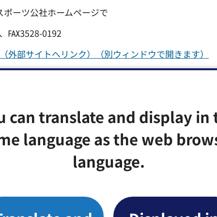
康スポーツ公社ホームページで
℻3528-0192
hsc.or.jp/（外部サイトへリンク）（別ウィンドウで開きます）
00分（注釈）雨天中止
u can translate and display in 
me language as the web brow
language.
実歩（注釈）両手が空くリュックサック等を持参してく