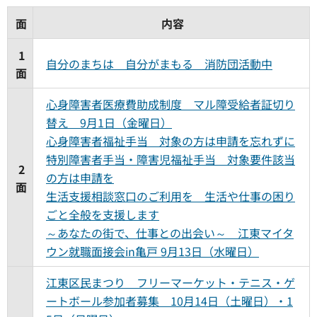
面
内容
1
自分のまちは 自分がまもる 消防団活動中
面
心身障害者医療費助成制度 マル障受給者証切り
替え 9月1日（金曜日）
心身障害者福祉手当 対象の方は申請を忘れずに
特別障害者手当・障害児福祉手当 対象要件該当
2
の方は申請を
面
生活支援相談窓口のご利用を 生活や仕事の困り
ごと全般を支援します
～あなたの街で、仕事との出会い～ 江東マイタ
ウン就職面接会in亀戸 9月13日（水曜日）
江東区民まつり フリーマーケット・テニス・ゲ
ートボール参加者募集 10月14日（土曜日）・1