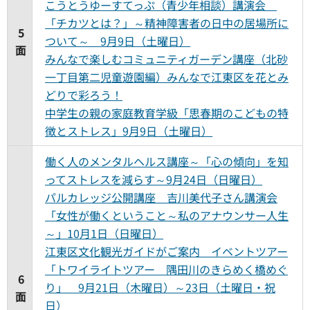
こうとうゆーすてっぷ（青少年相談）講演会
「チカツとは？」～精神障害者の日中の居場所に
5
ついて～ 9月9日（土曜日）
面
みんなで楽しむコミュニティガーデン講座（北砂
一丁目第二児童遊園編）みんなで江東区を花とみ
どりで彩ろう！
中学生の親の家庭教育学級「思春期のこどもの特
徴とストレス」9月9日（土曜日）
働く人のメンタルヘルス講座～「心の傾向」を知
ってストレスを減らす～9月24日（日曜日）
パルカレッジ公開講座 吉川美代子さん講演会
「女性が働くということ～私のアナウンサー人生
～」10月1日（日曜日）
江東区文化観光ガイドがご案内 イベントツアー
「トワイライトツアー 隅田川のきらめく橋めぐ
6
り」 9月21日（木曜日）～23日（土曜日・祝
面
日）