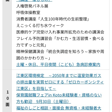
人権啓発パネル展
呼吸体操教室
消費者講座「人生100年時代の生前整理」
えこっくる打ち水ウィーク
医療的ケア児受け入れ事業所拡充のための講演会
フレイル予防講習会「かむ力・生活習慣・食べる
力でずっと元気」
精神保健講演会「統合失調症を知ろう～家族や周
囲のかかわり方～」
土曜・休日、平日夜間（こども）急病診療案内
江東区環境検定 ～2050年までに温室効果ガス
の排出量を実質ゼロにする「ゼロカーボンシティ
江東区」を目指して～
1
保育園就職フェアin Koto未経験者・資格のない
0
方も歓迎 9月30日（土曜日）
面
福祉のしごと相談・面接会 無資格・未経験者大