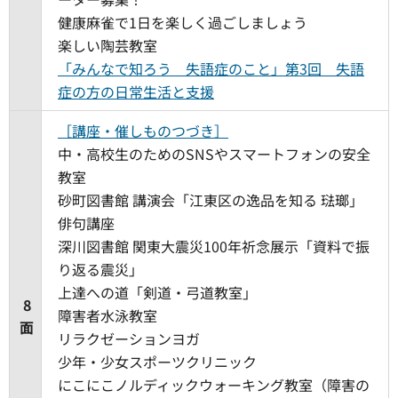
健康麻雀で1日を楽しく過ごしましょう
楽しい陶芸教室
「みんなで知ろう 失語症のこと」第3回 失語
症の方の日常生活と支援
［講座・催しものつづき］
中・高校生のためのSNSやスマートフォンの安全
教室
砂町図書館 講演会「江東区の逸品を知る 琺瑯」
俳句講座
深川図書館 関東大震災100年祈念展示「資料で振
り返る震災」
上達への道「剣道・弓道教室」
8
障害者水泳教室
面
リラクゼーションヨガ
少年・少女スポーツクリニック
にこにこノルディックウォーキング教室（障害の