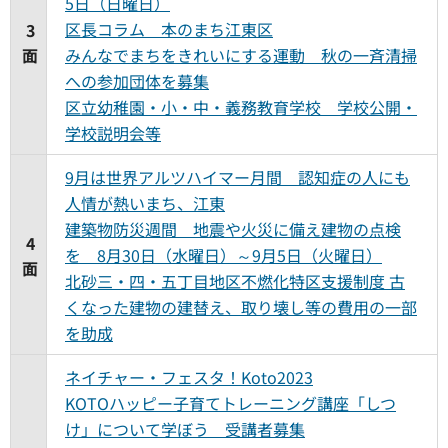
5日（日曜日）
区長コラム 本のまち江東区
3
面
みんなでまちをきれいにする運動 秋の一斉清掃
への参加団体を募集
区立幼稚園・小・中・義務教育学校 学校公開・
学校説明会等
9月は世界アルツハイマー月間 認知症の人にも
人情が熱いまち、江東
建築物防災週間 地震や火災に備え建物の点検
4
を 8月30日（水曜日）～9月5日（火曜日）
面
北砂三・四・五丁目地区不燃化特区支援制度 古
くなった建物の建替え、取り壊し等の費用の一部
を助成
ネイチャー・フェスタ！Koto2023
KOTOハッピー子育てトレーニング講座「しつ
け」について学ぼう 受講者募集