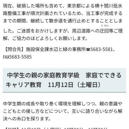
現在、破損した場所も含めて、東京都による横十間川低水
路整備工事が順次計画されているため、当工事が完成する
までの期間、継続して散歩道を通行止めとすることとしま
う
かい
した。ご迷惑をおかけしますが、周辺道路への
迂
回
等ご理
解、ご協力のほどよろしくお願いします。
【問合先】施設保全課水辺と緑の事務所☎5683-5581、
℻5683-5585
中学生の親の家庭教育学級 家庭でできる
キャリア教育 11月12日（土曜日）
中学生期の成長や取り巻く環境を理解しつつ、親の意識や
こどもとの接し方などについて、互いに語り合いながら解
決への糸口を探ります。