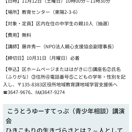
【日時】11月12日（土曜日）10時00分～11時30分
【場所】教育センター（東陽2-3-6）
【対象・定員】区内在住の中学生の親10人（抽選）
【費用】無料
【講師】藤井秀一（NPO法人親心支援協会副理事長）
【締切日】10月31日（月曜日）必着
【申込】区ホームページまたははがきに①講座名②氏名
（ふりがな）③住所④電話番号⑤こどもの学年・性別を記
入し、〒135-8383区役所地域教育課地域学習支援係へ
☎3647-9676、℻3647-9274
こうとうゆーすてっぷ（青少年相談）講演
会
ひきこもりの生きづらさとは？～人として