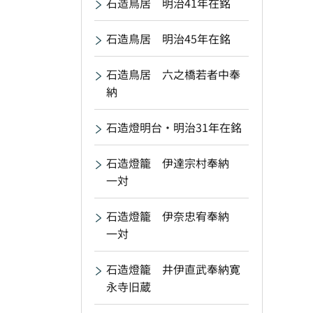
石造鳥居 明治41年在銘
石造鳥居 明治45年在銘
石造鳥居 六之橋若者中奉
納
石造燈明台・明治31年在銘
石造燈籠 伊達宗村奉納
一対
石造燈籠 伊奈忠宥奉納
一対
石造燈籠 井伊直武奉納寛
永寺旧蔵