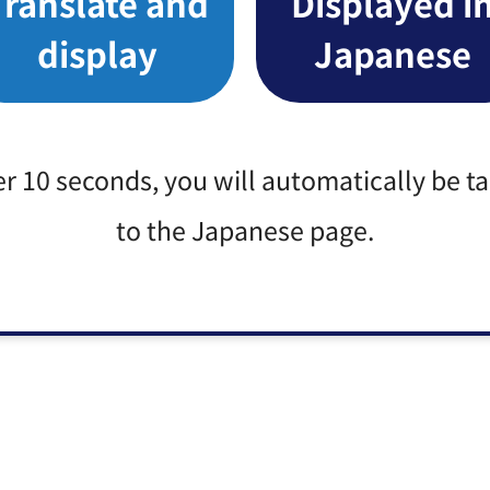
Translate and
Displayed i
display
Japanese
er 10 seconds, you will automatically be t
to the Japanese page.