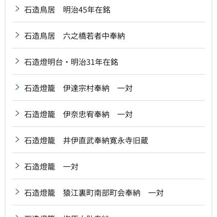
石造鳥居 明治45年在銘
石造鳥居 六之橋若者中奉納
石造燈明台・明治31年在銘
石造燈籠 伊達宗村奉納 一対
石造燈籠 伊奈忠宥奉納 一対
石造燈籠 井伊直武奉納寛永寺旧蔵
石造燈籠 一対
石造燈籠 猿江裏町南部町会奉納 一対