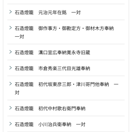
石造燈籠 元治元年在銘 一対
石造燈籠 御作事方・御勘定方・御材木方奉納
一対
石造燈籠 溝口宣広奉納寛永寺旧蔵
石造燈籠 市倉秀楽三代目光雄奉納
石造燈籠 初代坂東彦三郎・津川哥門他奉納 一
対
石造燈籠 初代中村歌右衛門奉納
石造燈籠 小川治兵衛奉納 一対