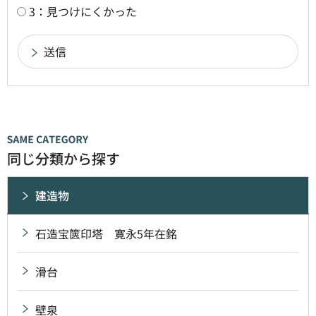
3：見つけにくかった
同じ分類から探す
建造物
石造宝篋印塔 寛永5年在銘
滑台
壁泉