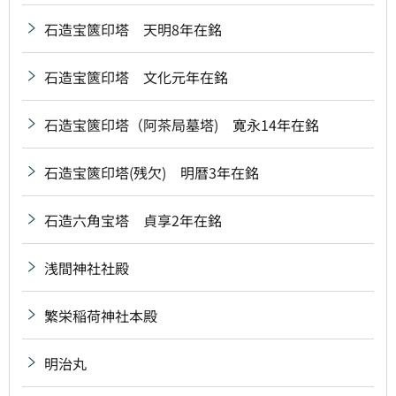
石造宝篋印塔 天明8年在銘
石造宝篋印塔 文化元年在銘
石造宝篋印塔（阿茶局墓塔) 寛永14年在銘
石造宝篋印塔(残欠) 明暦3年在銘
石造六角宝塔 貞享2年在銘
浅間神社社殿
繁栄稲荷神社本殿
明治丸