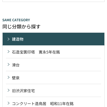
同じ分類から探す
建造物
石造宝篋印塔 寛永5年在銘
滑台
壁泉
旧渋沢家住宅
コンクリート造鳥居 昭和11年在銘