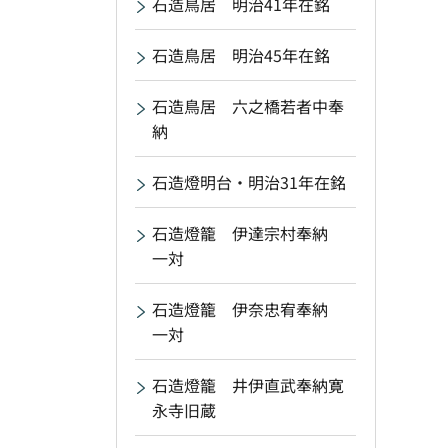
石造鳥居 明治41年在銘
石造鳥居 明治45年在銘
石造鳥居 六之橋若者中奉
納
石造燈明台・明治31年在銘
石造燈籠 伊達宗村奉納
一対
石造燈籠 伊奈忠宥奉納
一対
石造燈籠 井伊直武奉納寛
永寺旧蔵