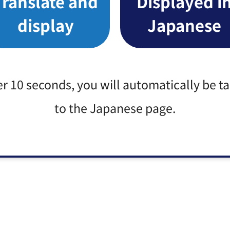
Translate and
Displayed i
display
Japanese
er 10 seconds, you will automatically be t
to the Japanese page.