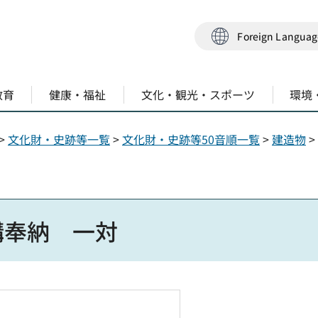
Foreign Langua
教育
健康・福祉
文化・観光・スポーツ
環境
>
文化財・史跡等一覧
>
文化財・史跡等50音順一覧
>
建造物
>
講奉納 一対