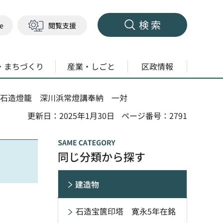
検索
ge
閲覧支援
・まちづくり
産業・しごと
区政情報
 石造燈籠 深川浜常燈講奉納 一対
更新日：2025年1月30日
ページ番号：2791
同じ分類から探す
建造物
石造宝篋印塔 寛永5年在銘