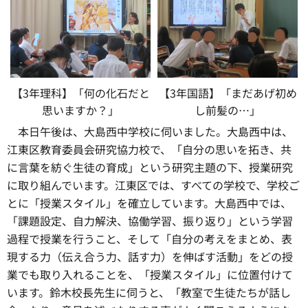
【3年理科】「何の化石だと
【3年国語】「まだあげ初め
思いますか？」
し前髪の…」
本日午後は、
大島西中学校に伺いました。大島西中は、
江東区教育委員会研究協力校で、「自分の思いを拓き、共
に言葉を紡ぐ生徒の育成」という研究主題の下、授業研究
に取り組んでいます。江東区では、すべての学校で、学校ご
とに「授業スタイル」を確立しています。大島西中では、
「課題設定、自力解決、協働学習、振り返り」という学習
過程で授業を行うこと、そして「自分の考えをまとめ、表
現する力（伝え合う力、話す力）を伸ばす活動」をどの授
業でも取り入れることを、「授業スタイル」に位置付けて
います。鈴木校長先生に伺うと、「教室で生徒たちが話し