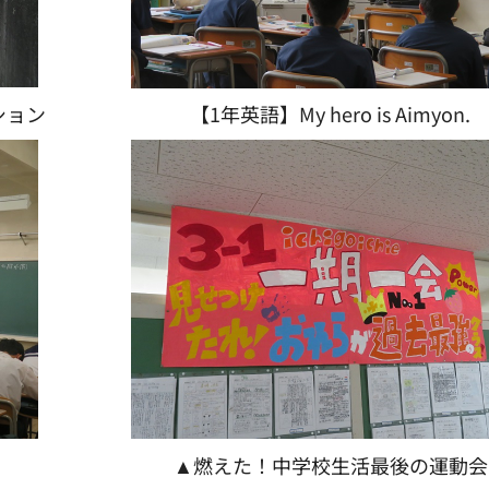
ション
【1年英語】My hero is Aimyon.
▲燃えた！中学校生活最後の運動会