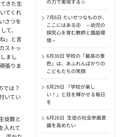
の力で実現する☆
してきた生
いてくれ
7月6日 たいせつなものが、
いさつを
ここにはある④ ～幼児の
そして、
探究心を育む教師と園庭環
ね」と言
境～
のストッ
6月30日 学校の「最高の景
りしまし
色」は、あふれんばかりの
頑張りま
こどもたちの笑顔
6月29日 「学校が楽し
のでは？
い！」と目を輝かせる毎日
付いてい
を
6月26日 生徒の社会参画意
生徒数と
識を高めたい
を入れて
れ、温かな