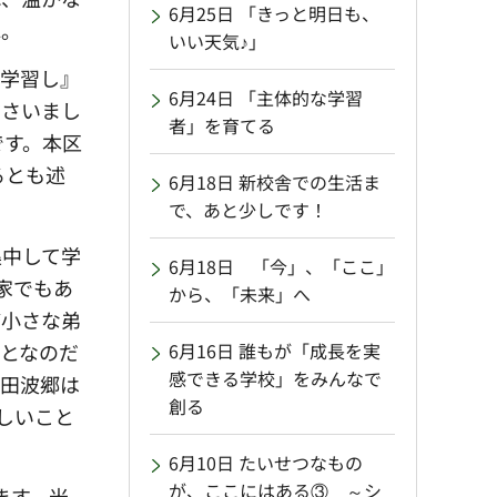
6月25日 「きっと明日も、
ね。
いい天気♪」
で学習し』
6月24日 「主体的な学習
ださいまし
者」を育てる
です。本区
るとも述
6月18日 新校舎での生活ま
で、あと少しです！
集中して学
6月18日 「今」、「ここ」
家でもあ
から、「未来」へ
ど小さな弟
となのだ
6月16日 誰もが「成長を実
感できる学校」をみんなで
石田波郷は
創る
しいこと
6月10日 たいせつなもの
が、ここにはある③ ～シ
ます。米