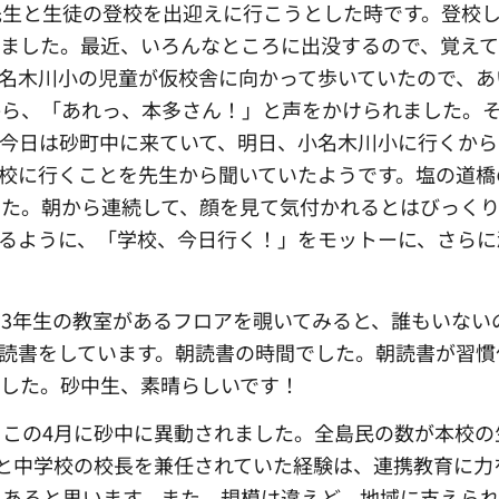
先生と生徒の登校を出迎えに行こうとした時です。登校
ました。最近、いろんなところに出没するので、覚えて
名木川小の児童が仮校舎に向かって歩いていたので、あ
から、「あれっ、本多さん！」と声をかけられました。
今日は砂町中に来ていて、明日、小名木川小に行くから
校に行くことを先生から聞いていたようです。塩の道橋
した。朝から連続して、顔を見て気付かれるとはびっく
るように、「学校、今日行く！」をモットーに、さらに
3
年生の教室があるフロアを覗いてみると、誰もいない
読書をしています。朝読書の時間でした。朝読書が習慣
ました。砂中生、素晴らしいです！
この4月に砂中に異動されました。全島民の数が本校の
校と中学校の校長を兼任されていた経験は、連携教育に力
んあると思います。また、規模は違えど、地域に支えら