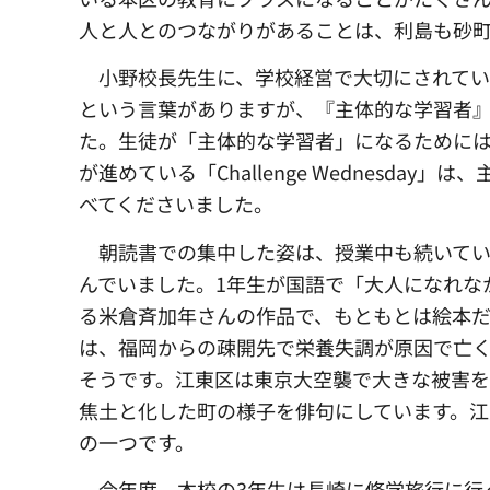
人と人とのつながりがあることは、利島も砂
小野校長先生に、
学校経営で大切にされて
という言葉がありますが、『主体的な学習者
た。生徒が「主体的な学習者」になるために
が進めている「Challenge Wednesd
べてくださいました。
朝読書での集中した姿は、
授業中も続いて
んでいました。1年生が国語で「大人になれな
る米倉斉加年さんの作品で、もともとは絵本
は、福岡からの疎開先で栄養失調が原因で亡く
そうです。江東区は東京大空襲で大きな被害
焦土と化した町の様子を俳句にしています。江
の一つです。
今年度、
本校の3年生は長崎に修学旅行に行