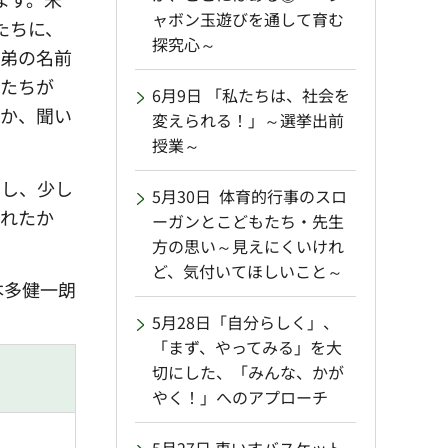
ャボン玉遊びを通して育む
たちに、
探究心～
で弟の名前
徒たちが
6月9日 「私たちは、社会を
のか、聞い
変えられる！」～選挙出前
授業～
問し、少し
5月30日 体育的行事のスロ
くれたか
ーガンとこどもたち・先生
方の思い～見えにくいけれ
ど、気付いてほしいこと～
本
多健一朗
5月28日「自分らしく」、
「まず、やってみる」を大
切にした、「みんな、かが
やく！」へのアプローチ