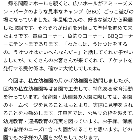
帰る間際にホールを覗くと、
広いホールがアミューズメ
ントパークのような見事なキャンプ（BBQ）ごっこ遊びの
場になっていました。年長組さんの、好きな遊びから発展
した取組です。それぞれが役割を分担して準備を進めて来
たようです。電車コーナー、魚釣りコーナー、BBQコーナ
ーにテントまであります。「わたしは、うけつけをする
の。うけつけはたいへんなんだ～」と話してくれた子がい
ましたが、たくさんのお客さんが来てくれて、チケットを
発行する受付係は、確かに大忙しでしたね。
今回は、
私立幼稚園の月かげ幼稚園を訪問しましたが、
区内の私立幼稚園等は各園で工夫して、特色ある教育活動
を行っています。保育園・幼稚園の入園に際しては、各園
のホームページを見ることはもとより、実際に見学をされ
ることをお勧めします。江東区では、公私立の枠を越えて、
幼児教育・連携教育の充実を図っています。お子様、保護
者の皆様のニーズに合った園があることと思います。どの
園でもお子様の入園をお待ちしております。