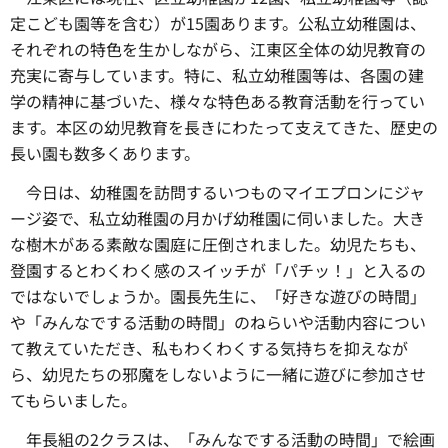
定こども園等を含む）が15園あります。公私立幼稚園は、
それぞれの特色を生かしながら、江東区全体の幼児教育の
充実に寄与しています。特に、私立幼稚園等は、各園の建
学の精神に基づいた、様々な特色ある教育活動を行ってい
ます。本区の幼児教育を長きにわたって支えてきた、歴史の
長い園も数多くあります。
今日は、
幼稚園を訪問するいつものマイエプロンにジャ
ージ姿で、私立幼稚園の月かげ幼稚園に伺いました。大き
な樹木がある素敵な園庭に圧倒されました。幼児たちも、
登園するとわくわく感のスイッチが「パチッ！」と入るの
ではないでしょうか。園長先生に、「好きな遊びの時間」
や「みんなでする活動の時間」のねらいや活動内容につい
て教えていただき、私もわくわくする気持ちを抑えなが
ら、幼児たちの邪魔をしないように一緒に遊びに参加させ
てもらいました。
年長組の2クラスは、
「みんなでする活動の時間」で絵画