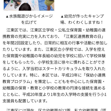
▲水族館遊びからイメージ
▲幼児が作ったキャンプ
を広げて
場、わくわくしますね！
江東区では、
江東区立学校・公私立保育園・幼稚園の連
携教育の充実に力を入れており、「江東区連携教育の日」
を年間2回設定したり、日常的に相互の行事や活動に参加し
たりしています。また、江東区立小学校では、入学を控え
た保育園や幼稚園の年長組の幼児を学校に招いて学校体験
をしてもらったり、小学校生活に徐々に慣れることができ
るように、入学当初はスタートカリキュラムを取り入れた
りしています。特に、本区では、平成23年に「保幼小連携
教育プログラム」を策定し、こどもを中心にした保育園・
幼稚園の保育・教育と小学校の教育の円滑な接続を進める
とともに、平成20年度より1年生の入学時の支援を行う小1
支援員も配置しています。
江東区には現在、
区立幼稚園が12園、私立幼稚園等（認