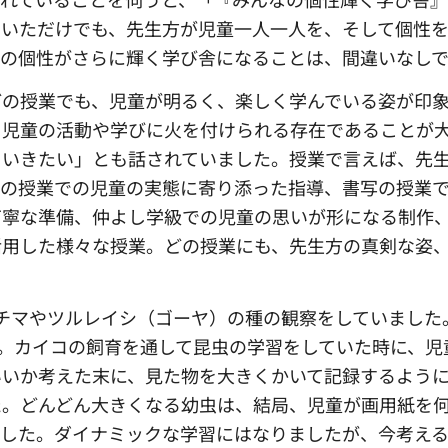
いただけでも、先生方が児童一人一人を、そして個性を
なの個性がさらに輝く学び舎になることは、間違いなし
どの授業でも、児童が明るく、楽しく学んでいる姿が印
、児童の活動や学びに火を付けられる存在であることが
ていきたい」とも話されていました。授業で言えば、先
数の授業での児童の実態に寄り添った指導、書写の授業
丁寧な準備、仲よし学級での児童の思いが形になる制作
活用した様々な授業。どの授業にも、先生方の真剣な姿
チマやツルレイシ（ゴーヤ）の種の観察をしていました
た。カイコの飼育を通して昆虫の学習をしていた時に、児
いいか考えた末に、見た物を大きくかいて記録するよう
た。どんどん大きくなる幼虫は、結局、児童が画用紙を
ました。ダイナミックな学習にはなりましたが、今考え