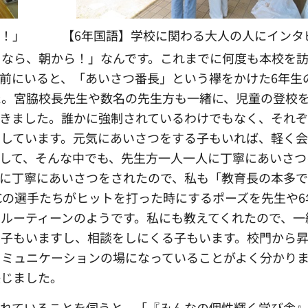
う！」
【6年国語】学校に関わる大人の人にインタ
くなら、朝から！」なんです。これまでに何度も本校を
前にいると、「あいさつ番長」という襷をかけた6年生
た。宮脇校長先生や数名の先生方も一緒に、児童の登校
てきました。誰かに強制されているわけでもなく、それ
をしています。元気にあいさつをする子もいれば、軽く
して、そんな中でも、先生方一人一人に丁寧にあいさつ
に丁寧にあいさつをされたので、私も「教育長の本多で
Cの選手たちがヒットを打った時にするポーズを先生や6
ルーティーンのようです。私にも教えてくれたので、一
く子もいますし、相談をしにくる子もいます。校門から
コミュニケーションの場になっていることがよく分かり
感じました。
されていることを伺うと、「『みんなの個性輝く学び舎