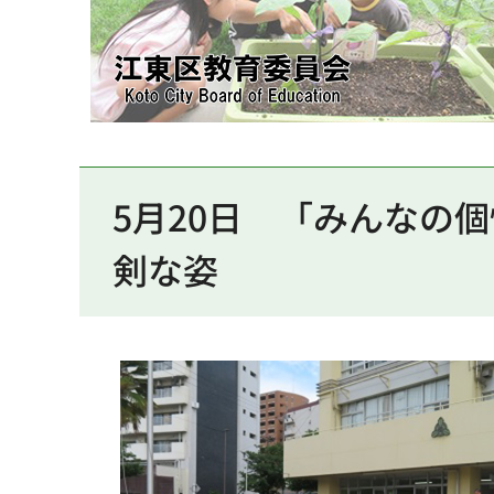
江東区教育委員会
5月20日
「
みんなの個
剣な姿