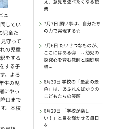
え、意見を述べたくなる授
業
ビュー
7月7日 願い事は、自分たち
訪問してい
の力で実現する☆
の児童た
を見守って
7月6日 たいせつなものが、
ぞれの児童
ここにはある④ ～幼児の
会釈をする
探究心を育む教師と園庭環
をする子
境～
す。よろ
6月30日 学校の「最高の景
年生の児
色」は、あふれんばかりの
緒にやっ
こどもたちの笑顔
昇降口まで
ます。本校
6月29日 「学校が楽し
い！」と目を輝かせる毎日
を
』を目指し