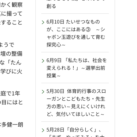
細かく観察
創る
真に撮って
6月10日 たいせつなもの
録すること
が、ここにはある③ ～シ
ャボン玉遊びを通して育む
ようで
探究心～
花壇の整備
6月9日 「私たちは、社会を
な「たん
変えられる！」～選挙出前
の学びに火
授業～
5月30日 体育的行事のスロ
庭で1年
ーガンとこどもたち・先生
の目にはと
方の思い～見えにくいけれ
ど、気付いてほしいこと～
本
多健一朗
5月28日「自分らしく」、