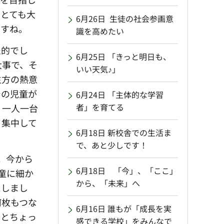
とても大
6月26日 生徒の社会参画意
ですね。
識を高めたい
象的でし
6月25日 「きっと明日も、
大事で、そ
いい天気♪」
生方の熱意
での児童が
6月24日 「主体的な学習
者」を育てる
、一人一台
、集中して
6月18日 新校舎での生活ま
で、あと少しです！
。今から
6月18日 「今」、「ここ」
童に細か
から、「未来」へ
にしまし
何枚もつな
6月16日 誰もが「成長を実
るとちょっ
感できる学校」をみんなで