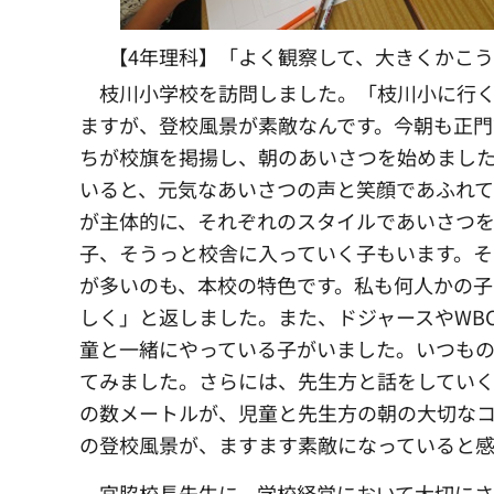
【4年理科】「よく観察して、大きくかこ
枝川小学校を訪問しました。
「枝川小に行
ますが、登校風景が素敵なんです。今朝も正門
ちが校旗を掲揚し、朝のあいさつを始めまし
いると、元気なあいさつの声と笑顔であふれ
が主体的に、それぞれのスタイルであいさつ
子、そうっと校舎に入っていく子もいます。そ
が多いのも、本校の特色です。私も何人かの子
しく」と返しました。また、ドジャースやWB
童と一緒にやっている子がいました。いつもの
てみました。さらには、先生方と話をしてい
の数メートルが、児童と先生方の朝の大切な
の登校風景が、ますます素敵になっていると
宮脇校長先生に、
学校経営において大切に