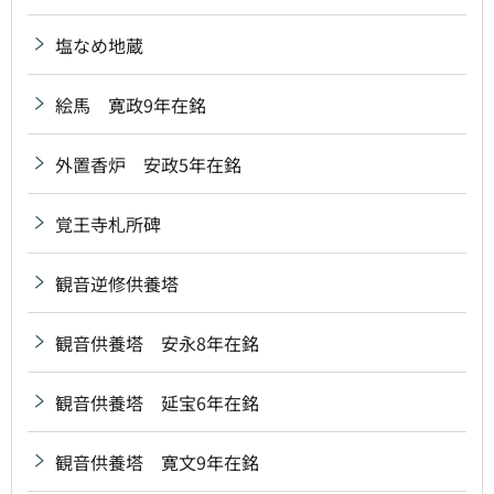
塩なめ地蔵
絵馬 寛政9年在銘
外置香炉 安政5年在銘
覚王寺札所碑
観音逆修供養塔
観音供養塔 安永8年在銘
観音供養塔 延宝6年在銘
観音供養塔 寛文9年在銘