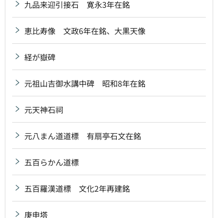
九品来迎引接石 寛永3年在銘
恵比寿像 文政6年在銘、大黒天像
経が嶽碑
元祖山吉御水講中碑 昭和8年在銘
元天神石祠
元八まん道道標 有扇亭石文在銘
五百らかん道標
五百羅漢道標 文化2年再建銘
庚申塔