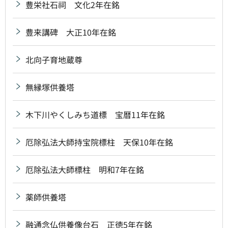
豊栄社石祠 文化2年在銘
豊来講碑 大正10年在銘
北向子育地蔵尊
無縁塚供養塔
木下川やくしみち道標 宝暦11年在銘
厄除弘法大師持宝院標柱 天保10年在銘
厄除弘法大師標柱 明和7年在銘
薬師供養塔
融通念仏供養像台石 正徳5年在銘