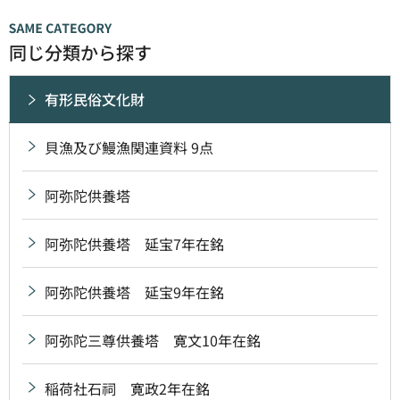
同じ分類から探す
有形民俗文化財
貝漁及び鰻漁関連資料 9点
阿弥陀供養塔
阿弥陀供養塔 延宝7年在銘
阿弥陀供養塔 延宝9年在銘
阿弥陀三尊供養塔 寛文10年在銘
稲荷社石祠 寛政2年在銘