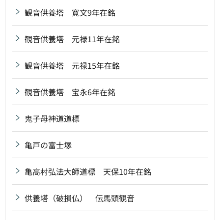
観音供養塔 寛文9年在銘
観音供養塔 元禄11年在銘
観音供養塔 元禄15年在銘
観音供養塔 宝永6年在銘
鬼子母神道道標
亀戸の富士塚
亀高村弘法大師道標 天保10年在銘
供養塔（破損仏） 伝馬頭観音