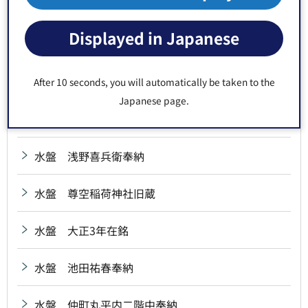
水盤 小倉藩宮本源兵衛興根奉納
Displayed in Japanese
水盤 昭和11年在銘
水盤 昭和14年在銘
After 10 seconds, you will automatically be taken to the
Japanese page.
水盤 深川八幡社中奉納
水盤 浅野喜兵衛奉納
水盤 尊空稲荷神社旧蔵
水盤 大正3年在銘
水盤 池田祐春奉納
水盤 仲町丸平内二階中奉納