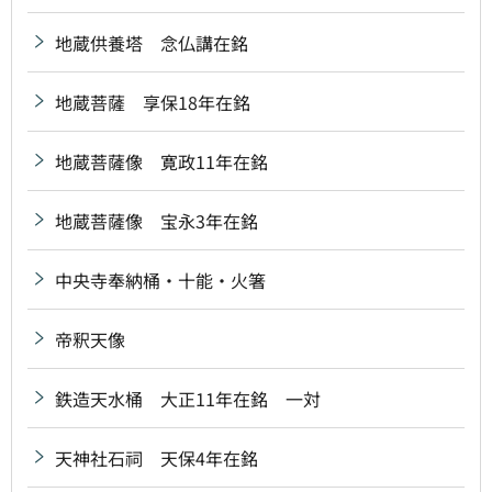
地蔵供養塔 念仏講在銘
地蔵菩薩 享保18年在銘
地蔵菩薩像 寛政11年在銘
地蔵菩薩像 宝永3年在銘
中央寺奉納桶・十能・火箸
帝釈天像
鉄造天水桶 大正11年在銘 一対
天神社石祠 天保4年在銘