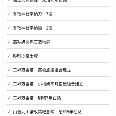
香取神社奉納刀 7振
香取神社奉納鏃 2個
高砂講関係石造物群
砂町の富士塚
三界万霊塔 高橋旅館組合建立
三界万霊塔 小梅業平町宿屋組合建立
三界万霊塔 明和7年在銘
山吉丸す講改築紀念碑 昭和8年在銘