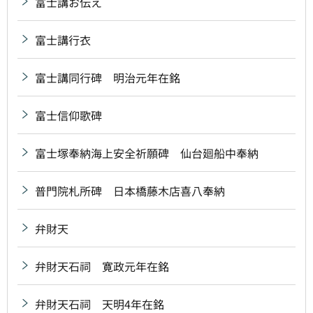
富士講お伝え
富士講行衣
富士講同行碑 明治元年在銘
富士信仰歌碑
富士塚奉納海上安全祈願碑 仙台廻船中奉納
普門院札所碑 日本橋藤木店喜八奉納
弁財天
弁財天石祠 寛政元年在銘
弁財天石祠 天明4年在銘